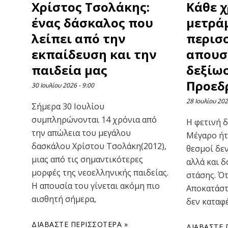
Χρίστος Τσολάκης:
Κάθε χ
ένας δάσκαλος που
μετρά
λείπει από την
περισ
εκπαίδευση και την
απουσ
παιδεία μας
δεξίω
Προεδ
30 Ιουλίου 2026
9:00
28 Ιουλίου 20
Σήμερα 30 Ιουλίου
συμπληρώνονται 14 χρόνια από
Η φετινή 
την απώλεια του μεγάλου
Μέγαρο ήτ
δασκάλου Χρίστου Τσολάκη(2012),
θεσμοί δεν
μιας από τις σημαντικότερες
αλλά και δ
μορφές της νεοελληνικής παιδείας.
στάσης. Ότ
Η απουσία του γίνεται ακόμη πιο
Αποκατάστ
αισθητή σήμερα,
δεν καταφ
ΔΙΑΒΆΣΤΕ ΠΕΡΙΣΣΌΤΕΡΑ »
ΔΙΑΒΆΣΤΕ 