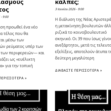
ιασμούς
κάλπες;
τος
3 Ιουνίου 2026
9:00
6
9:00
Η διάλυση της Νέας Αριστερά
η μετακίνηση βουλευτών άλ
ση προωθεί ένα νέο
ριζικά το κοινοβουλευτικό
α τέλος που θα
σκηνικό. Οι 39 που ίσως γίνο
ται μέσω των
ανεξάρτητοι, μετά τις τελευτ
ών ρεύματος υπέρ των
εξελίξεις, αποτελούν άτυπα τ
 των περιφερειών— και
δεύτερη μεγαλύτερη
ιάζει ως «ευέλικτη
α» για την τοπική
ΔΙΑΒΆΣΤΕ ΠΕΡΙΣΣΌΤΕΡΑ »
ΠΕΡΙΣΣΌΤΕΡΑ »