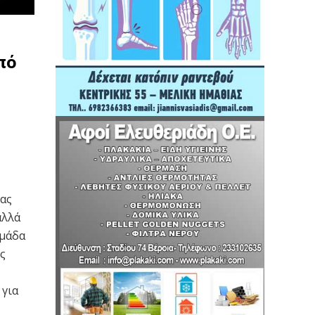
πό
ιας
αλλά
ομάδα
ς
 για