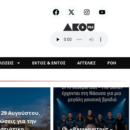
ΛΩΣΕΙΣ
ΕΚΤΟΣ & ΕΝΤΟΣ
ΑΓΓΕΛΙΕΣ
ΡΟΗ
1ο Μουσικό
assepartout –
Φεστιβάλ