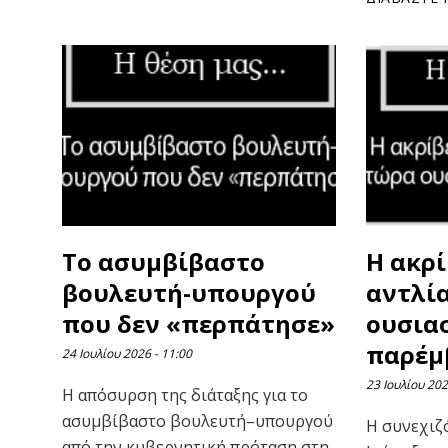
Το ασυμβίβαστο
Η ακρί
βουλευτή-υπουργού
αντλί
που δεν «περπάτησε»
ουσια
παρέμ
24 Ιουλίου 2026
11:00
23 Ιουλίου 20
Η απόσυρση της διάταξης για το
ασυμβίβαστο βουλευτή–υπουργού
Η συνεχιζ
από την κυβερνητική πρόταση στη