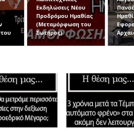
ου
Πανσέληνο στην
The B
θίας
Ημαθία από την
σήμε
 του
Εφορεία
για μ
Αρχαιοτήτων
μουσι