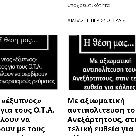
υποχρεωτικότητα
ΔΙΑΒΆΣΤΕ ΠΕΡΙΣΣΌΤΕΡΑ »
ς «έξυπνος»
Με αξιωματική
για τους Ο.Τ.Α.
αντιπολίτευση το
έλουν να
Ανεξάρτητους, στ
ουν με τους
τελική ευθεία για