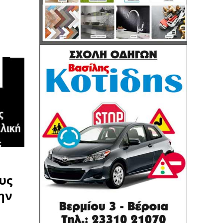
υς
ην