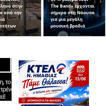
›
and» έρχονται
Κοινοτήτων Δήμου
ρα στη Νάουσα
Αλεξάνδρειας (18
ια μεγάλη
Αυγούστου – 10
κή βραδιά
Σεπτεμβρίου)