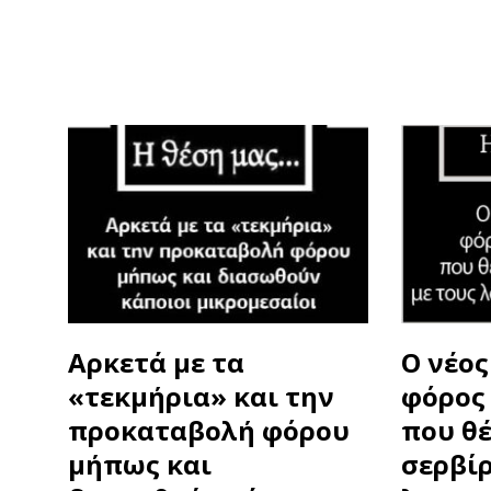
Αρκετά με τα
Ο νέο
«τεκμήρια» και την
φόρος 
προκαταβολή φόρου
που θ
μήπως και
σερβίρ