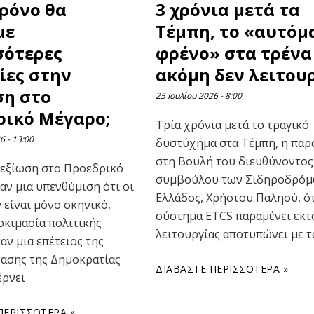
ρόνο θα
3 χρόνια μετά τα
με
Τέμπη, το «αυτόμ
σότερες
φρένο» στα τρένα
ίες στην
ακόμη δεν λειτουρ
ση στο
25 Ιουλίου 2026
8:00
ρικό Μέγαρο;
Τρία χρόνια μετά το τραγικό
26
13:00
δυστύχημα στα Τέμπη, η πα
στη Βουλή του διευθύνοντος
δεξίωση στο Προεδρικό
συμβούλου των Σιδηροδρό
αν μια υπενθύμιση ότι οι
Ελλάδος, Χρήστου Παληού, ότ
 είναι μόνο σκηνικό,
σύστημα ETCS παραμένει εκτ
οκιμασία πολιτικής
λειτουργίας αποτυπώνει με τ
αν μια επέτειος της
ασης της Δημοκρατίας
ΔΙΑΒΆΣΤΕ ΠΕΡΙΣΣΌΤΕΡΑ »
έρνει
ΠΕΡΙΣΣΌΤΕΡΑ »