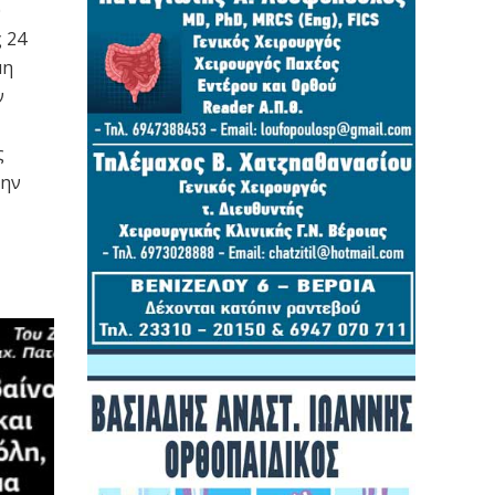
ύ
 24
μη
ν
ς
την