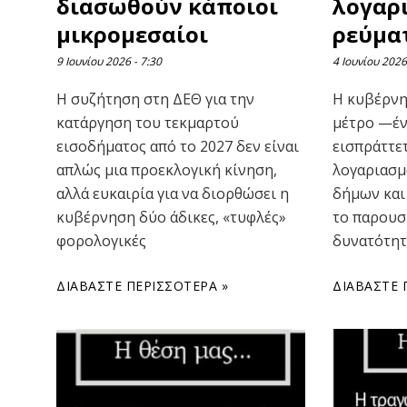
διασωθούν κάποιοι
λογαρ
μικρομεσαίοι
ρεύμα
9 Ιουνίου 2026
7:30
4 Ιουνίου 202
Η συζήτηση στη ΔΕΘ για την
Η κυβέρνη
κατάργηση του τεκμαρτού
μέτρο —έν
εισοδήματος από το 2027 δεν είναι
εισπράττε
απλώς μια προεκλογική κίνηση,
λογαριασμ
αλλά ευκαιρία για να διορθώσει η
δήμων και
κυβέρνηση δύο άδικες, «τυφλές»
το παρουσ
φορολογικές
δυνατότητ
ΔΙΑΒΆΣΤΕ ΠΕΡΙΣΣΌΤΕΡΑ »
ΔΙΑΒΆΣΤΕ 