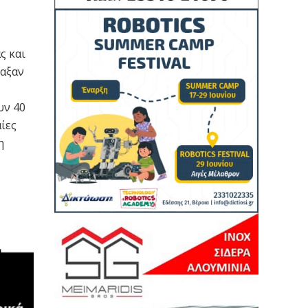
ς και
λαξαν
υν 40
αίες
η