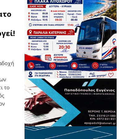
ατο
γεί!
ραδοχή
μων
ι το
ός
ον