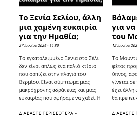
Το Ξενία Σελίου, άλλη
Βάλαμ
μια χαμένη ευκαιρία
για να
για την Ημαθία;
του Μο
27 Ιουνίου 2026
11:30
12 Ιουνίου 20
Το εγκαταλειμμένο Ξενία στο Σέλι
Το Μουντι
δεν είναι απλώς ένα παλιό κτίριο
φέτος προ
που σαπίζει στην πλαγιά του
ύπνος, αφ
Βερμίου. Είναι σύμπτωμα μιας
γίνεται σε
μακρόχρονης αδράνειας και μιας
έχει άλλη 
ευκαιρίας που αφήσαμε να χαθεί. Η
θα πρέπει
ΔΙΑΒΆΣΤΕ ΠΕΡΙΣΣΌΤΕΡΑ »
ΔΙΑΒΆΣΤΕ 