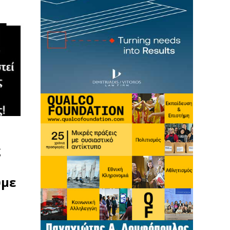
ς
υμε