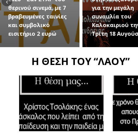
‹
για την μεγάλη
Εκδηλώσεις Νέ
συναυλία του
Προδρόμου Ημα
Καλοκαιριού την
(Μεταμόρφωση
Τρίτη 18 Αυγούστου
Σωτήρος)
Η ΘΕΣΗ ΤΟΥ “ΛΑΟΥ”