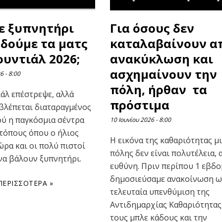
ε ξυπνητήρι
Για όσους δεν
 δούμε τα ματς
καταλαβαίνουν α
υντιάλ 2026;
ανακύκλωση και
ασχημαίνουν την
26
8:00
πόλη, ήρθαν τα
άλ επέστρεψε, αλλά
πρόστιμα
βλέπεται διαταραγμένος
ού η παγκόσμια σέντρα
10 Ιουνίου 2026
8:00
 τόπους όπου ο ήλιος
Η εικόνα της καθαριότητας μ
ώρα και οι πολύ πιστοί
πόλης δεν είναι πολυτέλεια, 
 να βάλουν ξυπνητήρι.
ευθύνη. Πριν περίπου 1 εβδ
δημοσιεύσαμε ανακοίνωση ω
ΠΕΡΙΣΣΌΤΕΡΑ »
τελευταία υπενθύμιση της
Αντιδημαρχίας Καθαριότητας
τους μπλε κάδους και την