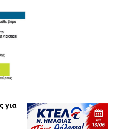
ς για
α