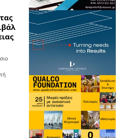
στας
ιβάλ
ειας
σιο
στή