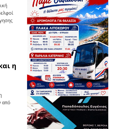
ική
δελφοί
ήγησης
και η
η
ν από