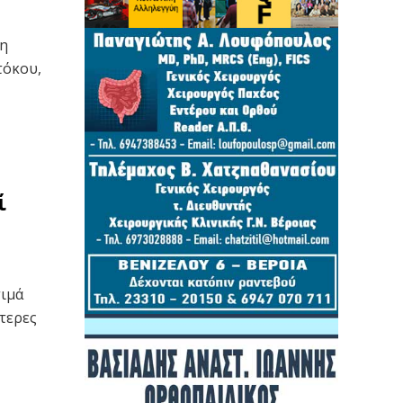
τη
τόκου,
ί
τιμά
τερες