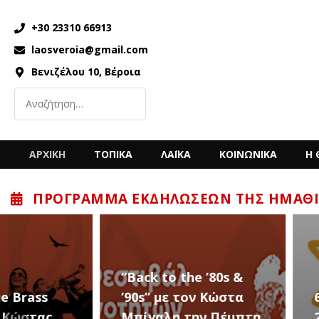
+30 23310 66913
laosveroia@gmail.com
Βενιζέλου 10, Βέροια
ΑΡΧΙΚΗ
ΤΟΠΙΚΑ
ΛΑΪΚΑ
ΚΟΙΝΩΝΙΚΑ
Η 
ΠΡΌΓΡΑΜΜΑ ΕΚΔΗΛΏΣΕΩΝ ΤΗΣ ΗΜΑΘΊ
“Back to the ’80s &
’90s” με τον Κώστα
6 – 12 ΑΥΓΟΥΣΤ
Μπίγαλη την Πέμπτη
2026 – Σαν ΣΤΑΡ