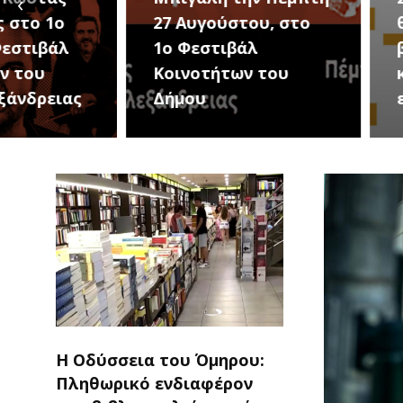
‹
27 Αυγούστου, στο
θερινού σινεμά,
1ο Φεστιβάλ
βραβευμένες τα
Κοινοτήτων του
και συμβολικό
Δήμου
εισιτήριο 2 ευρ
Η Οδύσσεια του Όμηρου:
Πληθωρικό ενδιαφέρον