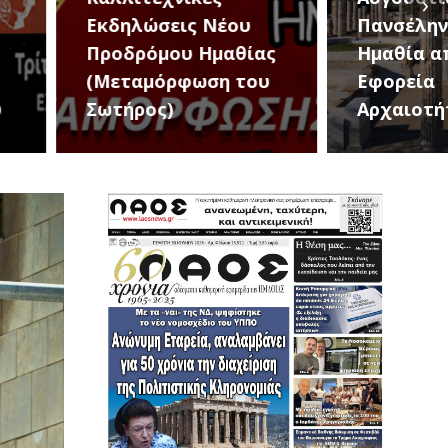
›
λώσεις Νέου
Πανσέληνο στην
ρόμου Ημαθίας
Ημαθία από την
αμόρφωση του
Εφορεία
ρος)
Αρχαιοτήτων