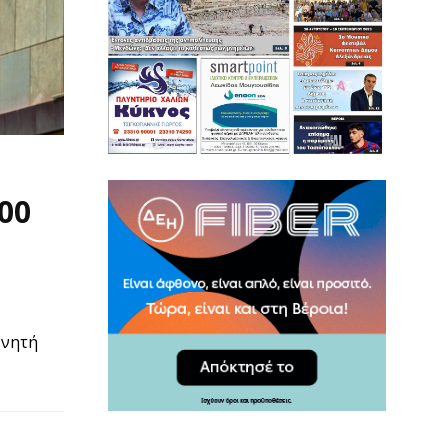
00
χνητή