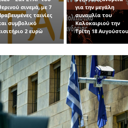
 με 7
για την μεγάλη
Εκδη
ινίες
συναυλία του
Προδ
Καλοκαιριού την
(Μετ
ώ
Τρίτη 18 Αυγούστου
Σωτή