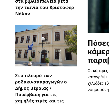
στα βιβλιοπωλεία μετά
την ταινία του Κρίστοφερ
Νόλαν
Πόσες
κάμερ
παραβ
Οι κάμερες
Στο πλευρό των
καταγράψει
ροδακινοπαραγωγών ο
χιλιάδες ε
Δήμος Βέροιας /
νοημοσύνη 
Παρέμβαση για τις
χαμηλές τιμές και τις