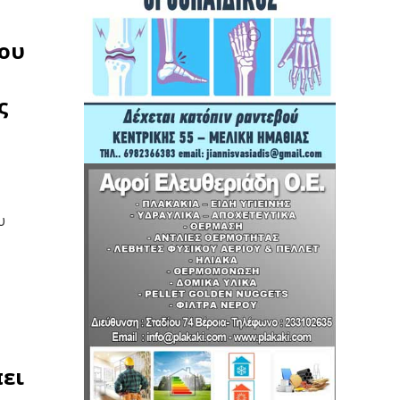
που
ς
υ
ει