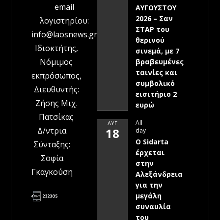
email
ΑΥΓΟΥΣΤΟΥ
2026 – Σαν
λογιστηρίου:
ΣΤΑΡ του
info@laosnews.gr
θερινού
Ιδιοκτήτης,
σινεμά, με 7
Νόμιμος
βραβευμένες
ταινίες και
εκπρόσωπος,
συμβολικό
Διευθυντής:
εισιτήριο 2
Ζήσης Μιχ.
ευρώ
Πατσίκας
All
ΑΥΓ
Δ/ντρια
18
day
Ο Sidarta
Σύνταξης:
έρχεται
Σοφία
στην
Γκαγκούση
Αλεξάνδρεια
για την
μεγάλη
συναυλία
του