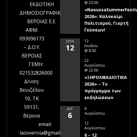
@ 23:00
ΕΚΔΟΤΙΚΗ
«NaoussaSummerFestiv
ΔΗΜΟΣΙΟΓΡΑΦΙΚΗ
2026»: Καλοκαίρι
ΒΕΡΟΙΑΣ Ε.Ε.
Πολιτισμού, Γιορτή
ΑΦΜ:
Γεύσεων!
093096173
12
ΙΟΎΛ
12
Ιουλίου
– Δ.Ο.Υ.
@ 8:00
ΒΕΡΟΙΑΣ
-
22
ΓΕΜΗ:
Αυγούστου
@ 22:00
021532826000
«ΞΗΡΟΛΙΒΑΔΙΩΤΙΚΑ
Δ/νση:
2026» – To
Βενιζέλου
πρόγραμμα των
εκδηλώσεων
10, ΤΚ
59131,
6
ΑΥΓ
6
Αυγούστου
Βέροια
-
12
email:
Αυγούστου
laosveroia@gmail.com
6 – 12