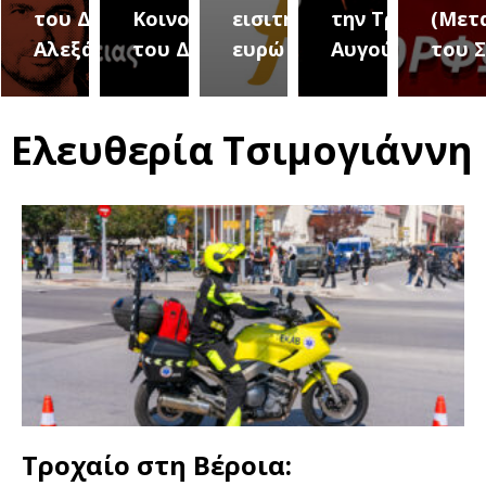
του Δήμου
Κοινοτήτων
εισιτήριο 2
την Τρίτη 18
(Μετ
ύρεια
Αλεξάνδρειας
του Δήμου
ευρώ
Αυγούστου
του 
Ελευθερία Τσιμογιάννη
Τροχαίο στη Βέροια: