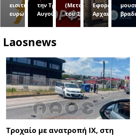
τήτων
εισιτήριο 2
την Τρίτη 18
(Μεταμόρφωση
Εφορεία
μουσ
ήμου
ευρώ
Αυγούστου
του Σωτήρος)
Αρχαιοτήτων
βραδ
Laosnews
Τροχαίο με ανατροπή ΙΧ, στη