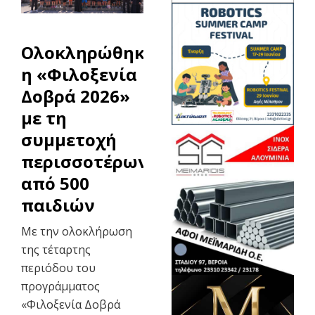
Ολοκληρώθηκε
η «Φιλοξενία
Δοβρά 2026»
με τη
συμμετοχή
περισσοτέρων
από 500
παιδιών
Με την ολοκλήρωση
της τέταρτης
περιόδου του
προγράμματος
«Φιλοξενία Δοβρά