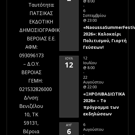
@ 8:00
Ταυτότητα:
-
6
ΠΑΤΣΙΚΑΣ
Σεπτεμβρίου
@ 23:00
ΕΚΔΟΤΙΚΗ
«NaoussaSummerFestiv
ΔΗΜΟΣΙΟΓΡΑΦΙΚΗ
2026»: Καλοκαίρι
ΒΕΡΟΙΑΣ Ε.Ε.
Πολιτισμού, Γιορτή
ΑΦΜ:
Γεύσεων!
093096173
12
ΙΟΎΛ
12
Ιουλίου
– Δ.Ο.Υ.
@ 8:00
ΒΕΡΟΙΑΣ
-
22
ΓΕΜΗ:
Αυγούστου
@ 22:00
021532826000
«ΞΗΡΟΛΙΒΑΔΙΩΤΙΚΑ
Δ/νση:
2026» – To
Βενιζέλου
πρόγραμμα των
εκδηλώσεων
10, ΤΚ
59131,
6
ΑΥΓ
6
Αυγούστου
Βέροια
-