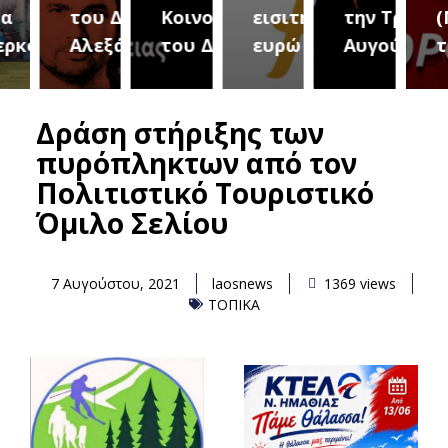
του Δήμου
Κοινοτήτων
εισιτήριο 2
την Τρίτη 18
(Μετ
ύρεια
Αλεξάνδρειας
του Δήμου
ευρώ
Αυγούστου
του 
Δράση στήριξης των
πυρόπληκτων από τον
Πολιτιστικό Τουριστικό
Όμιλο Σελίου
7 Αυγούστου, 2021
laosnews
1369 views
ΤΟΠΙΚΑ