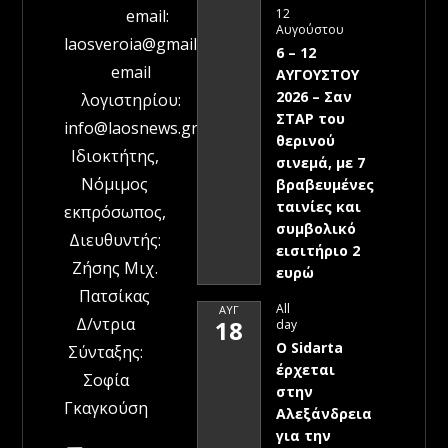
12
email:
Αυγούστου
laosveroia@gmail.com
6 – 12
email
ΑΥΓΟΥΣΤΟΥ
2026 – Σαν
λογιστηρίου:
ΣΤΑΡ του
info@laosnews.gr
θερινού
Ιδιοκτήτης,
σινεμά, με 7
Νόμιμος
βραβευμένες
ταινίες και
εκπρόσωπος,
συμβολικό
Διευθυντής:
εισιτήριο 2
Ζήσης Μιχ.
ευρώ
Πατσίκας
All
ΑΥΓ
Δ/ντρια
18
day
Ο Sidarta
Σύνταξης:
έρχεται
Σοφία
στην
Γκαγκούση
Αλεξάνδρεια
για την