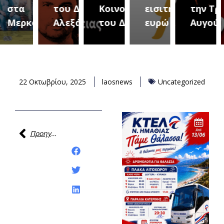
του Δήμου
Κοινοτήτων
εισιτήριο 2
την Τρίτη 18
(Μετ
ύρεια
Αλεξάνδρειας
του Δήμου
ευρώ
Αυγούστου
του 
22 Οκτωβρίου, 2025
laosnews
Uncategorized
Προηγούμενη
Κοινοποίηση της
ανάρτησης: