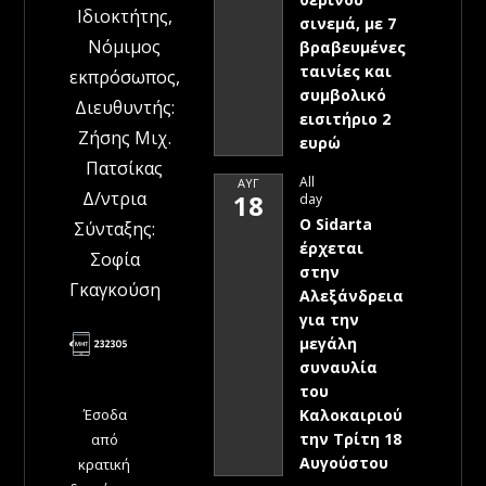
Ιδιοκτήτης,
σινεμά, με 7
Νόμιμος
βραβευμένες
ταινίες και
εκπρόσωπος,
συμβολικό
Διευθυντής:
εισιτήριο 2
Ζήσης Μιχ.
ευρώ
Πατσίκας
All
ΑΥΓ
Δ/ντρια
18
day
Ο Sidarta
Σύνταξης:
έρχεται
Σοφία
στην
Γκαγκούση
Αλεξάνδρεια
για την
μεγάλη
συναυλία
του
Έσοδα
Καλοκαιριού
την Τρίτη 18
από
Αυγούστου
κρατική