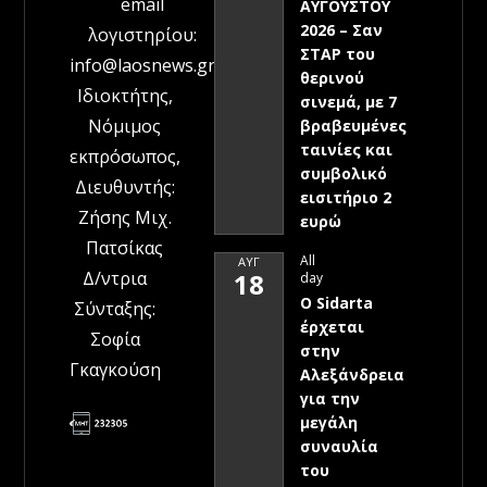
email
ΑΥΓΟΥΣΤΟΥ
2026 – Σαν
λογιστηρίου:
ΣΤΑΡ του
info@laosnews.gr
θερινού
Ιδιοκτήτης,
σινεμά, με 7
Νόμιμος
βραβευμένες
ταινίες και
εκπρόσωπος,
συμβολικό
Διευθυντής:
εισιτήριο 2
Ζήσης Μιχ.
ευρώ
Πατσίκας
All
ΑΥΓ
Δ/ντρια
18
day
Ο Sidarta
Σύνταξης:
έρχεται
Σοφία
στην
Γκαγκούση
Αλεξάνδρεια
για την
μεγάλη
συναυλία
του