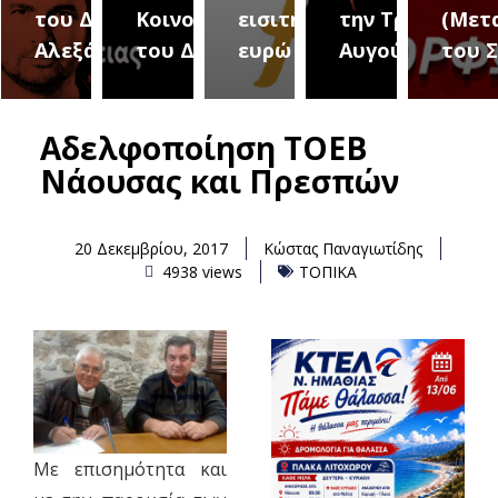
του Δήμου
Κοινοτήτων
εισιτήριο 2
την Τρίτη 18
(Μετ
ύρεια
Αλεξάνδρειας
του Δήμου
ευρώ
Αυγούστου
του 
Αδελφοποίηση ΤΟΕΒ
Νάουσας και Πρεσπών
20 Δεκεμβρίου, 2017
Κώστας Παναγιωτίδης
4938 views
ΤΟΠΙΚΑ
Με επισημότητα και