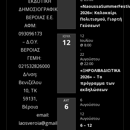
ΕΚΔΟΤΙΚΗ
«NaoussaSummerFestiv
ΔΗΜΟΣΙΟΓΡΑΦΙΚΗ
2026»: Καλοκαίρι
ΒΕΡΟΙΑΣ Ε.Ε.
Πολιτισμού, Γιορτή
ΑΦΜ:
Γεύσεων!
093096173
12
ΙΟΎΛ
12
Ιουλίου
– Δ.Ο.Υ.
@ 8:00
ΒΕΡΟΙΑΣ
-
22
ΓΕΜΗ:
Αυγούστου
@ 22:00
021532826000
«ΞΗΡΟΛΙΒΑΔΙΩΤΙΚΑ
Δ/νση:
2026» – To
Βενιζέλου
πρόγραμμα των
εκδηλώσεων
10, ΤΚ
59131,
6
ΑΥΓ
6
Αυγούστου
Βέροια
-
12
email:
Αυγούστου
laosveroia@gmail.com
6 – 12