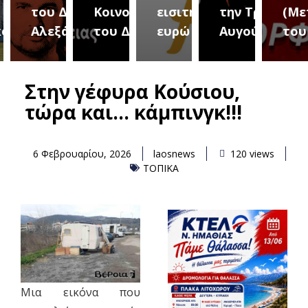
του Δήμου
Κοινοτήτων
εισιτήριο 2
την Τρίτη 18
(Μετ
ύρεια
Αλεξάνδρειας
του Δήμου
ευρώ
Αυγούστου
του 
Στην γέφυρα Κούσιου,
τώρα και… κάμπινγκ!!!
6 Φεβρουαρίου, 2026
laosnews
120 views
ΤΟΠΙΚΑ
Μια εικόνα που