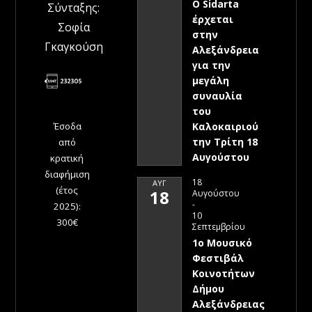
Ο Sidarta
Σύνταξης:
έρχεται
Σοφία
στην
Γκαγκούση
Αλεξάνδρεια
για την
μεγάλη
συναυλία
του
Έσοδα
Καλοκαιριού
την Τρίτη 18
από
Αυγούστου
κρατική
διαφήμιση
18
ΑΥΓ
(έτος
18
Αυγούστου
-
2025):
10
300€
Σεπτεμβρίου
1ο Μουσικό
Φεστιβάλ
Κοινοτήτων
Δήμου
Αλεξάνδρειας