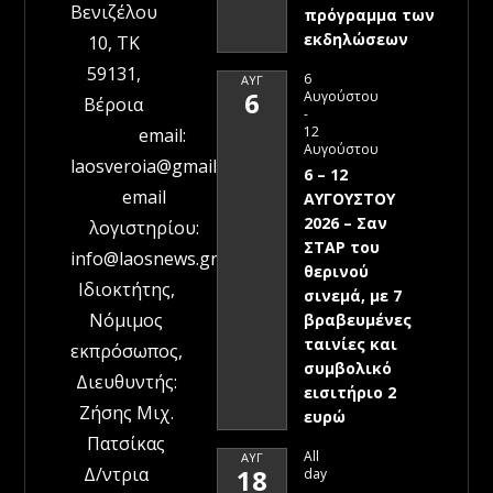
Βενιζέλου
πρόγραμμα των
εκδηλώσεων
10, ΤΚ
59131,
6
ΑΥΓ
6
Αυγούστου
Βέροια
-
12
email:
Αυγούστου
laosveroia@gmail.com
6 – 12
email
ΑΥΓΟΥΣΤΟΥ
2026 – Σαν
λογιστηρίου:
ΣΤΑΡ του
info@laosnews.gr
θερινού
Ιδιοκτήτης,
σινεμά, με 7
Νόμιμος
βραβευμένες
ταινίες και
εκπρόσωπος,
συμβολικό
Διευθυντής:
εισιτήριο 2
Ζήσης Μιχ.
ευρώ
Πατσίκας
All
ΑΥΓ
Δ/ντρια
18
day