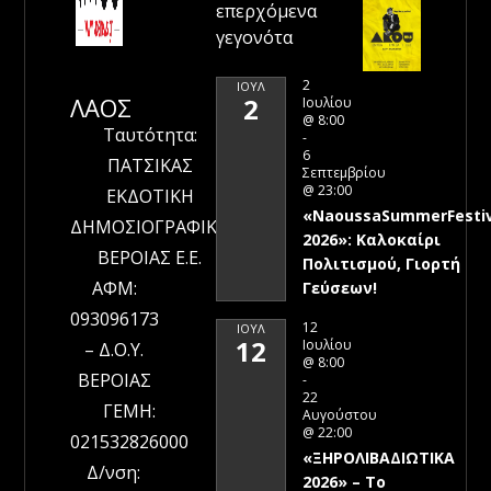
επερχόμενα
γεγονότα
2
ΙΟΎΛ
ΛΑΟΣ
2
Ιουλίου
@ 8:00
Ταυτότητα:
-
6
ΠΑΤΣΙΚΑΣ
Σεπτεμβρίου
@ 23:00
ΕΚΔΟΤΙΚΗ
«NaoussaSummerFestiv
ΔΗΜΟΣΙΟΓΡΑΦΙΚΗ
2026»: Καλοκαίρι
ΒΕΡΟΙΑΣ Ε.Ε.
Πολιτισμού, Γιορτή
ΑΦΜ:
Γεύσεων!
093096173
12
ΙΟΎΛ
12
Ιουλίου
– Δ.Ο.Υ.
@ 8:00
ΒΕΡΟΙΑΣ
-
22
ΓΕΜΗ:
Αυγούστου
@ 22:00
021532826000
«ΞΗΡΟΛΙΒΑΔΙΩΤΙΚΑ
Δ/νση:
2026» – To