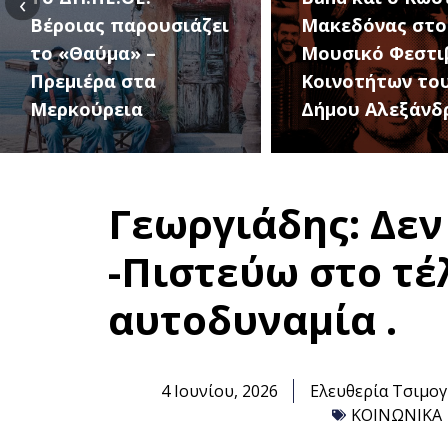
‹
Μακεδόνας στο 1ο
27 Αυγούστου, 
Μουσικό Φεστιβάλ
1ο Φεστιβάλ
Κοινοτήτων του
Κοινοτήτων το
Δήμου Αλεξάνδρειας
Δήμου
Γεωργιάδης: Δεν
-Πιστεύω στο τέ
αυτοδυναμία .
4 Ιουνίου, 2026
Ελευθερία Τσιμογ
ΚΟΙΝΩΝΙΚΑ