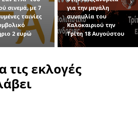
›
ην μεγάλη
Εκδηλώσεις Νέου
υλία του
Προδρόμου Ημαθίας
αιριού την
(Μεταμόρφωση του
 18 Αυγούστου
Σωτήρος)
α τις εκλογές
λάβει