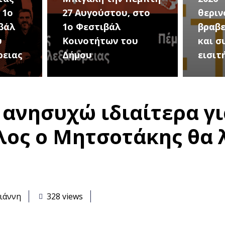
στο
θερινού σινεμά, με 7
για τ
βραβευμένες ταινίες
συνα
υ
και συμβολικό
Καλοκ
εισιτήριο 2 ευρώ
Τρίτη
 ανησυχώ ιδιαίτερα γι
λος ο Μητσοτάκης θα 
ιάννη
328 views