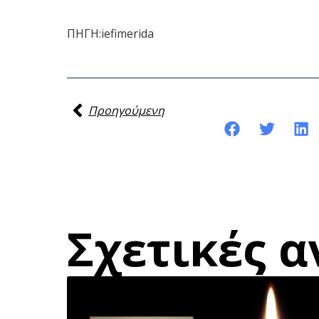
ΠΗΓΗ:iefimerida
Προηγούμενη
Κοινοποίηση της ανάρτησης:
Σχετικές α