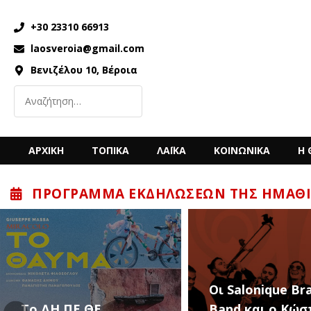
+30 23310 66913
laosveroia@gmail.com
Βενιζέλου 10, Βέροια
ΑΡΧΙΚΗ
ΤΟΠΙΚΑ
ΛΑΪΚΑ
ΚΟΙΝΩΝΙΚΑ
Η 
ΠΡΌΓΡΑΜΜΑ ΕΚΔΗΛΏΣΕΩΝ ΤΗΣ ΗΜΑΘΊ
“Back to the ’80
Οι Salonique Brass
’90s” με τον Κώ
Band και ο Κώστας
Μπίγαλη την Π