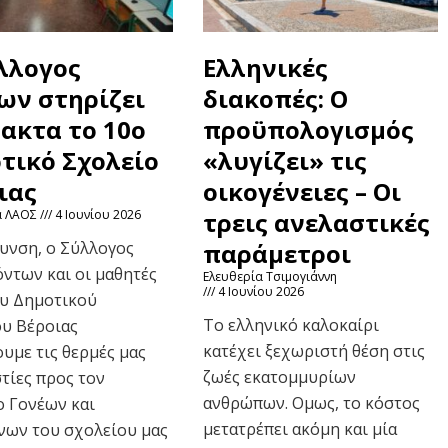
λλογος
Ελληνικές
ων στηρίζει
διακοπές: Ο
ακτα το 10ο
προϋπολογισμός
τικό Σχολείο
«λυγίζει» τις
ιας
οικογένειες – Οι
α ΛΑΟΣ
4 Ιουνίου 2026
τρεις ανελαστικές
υνση, ο Σύλλογος
παράμετροι
ντων και οι μαθητές
Ελευθερία Τσιμογιάννη
4 Ιουνίου 2026
ου Δημοτικού
Το ελληνικό καλοκαίρι
υ Βέροιας
κατέχει ξεχωριστή θέση στις
υμε τις θερμές μας
ζωές εκατομμυρίων
τίες προς τον
ανθρώπων. Ομως, το κόστος
 Γονέων και
μετατρέπει ακόμη και μία
νων του σχολείου μας