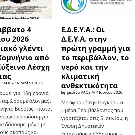
άββατο 4
Ε.Δ.Ε.Υ.Α.: Οι
ίου 2026
Δ.Ε.Υ.Α. στην
ιακό γλέντι
πρώτη γραμμή για
Κομνήνιο από
το περιβάλλον, το
Εύξεινο Λέσχη
νερό και την
ιας
κλιματική
α ΛΑΟΣ
4 Ιουνίου 2026
ανθεκτικότητα
ούμε για 16η χρονιά,
Εφημερίδα ΛΑΟΣ
4 Ιουνίου 2026
νταμώσουμε όλοι μαζί
Με αφορμή την Παγκόσμια
νήνιο Βεροίας, πιστοί
Ημέρα Περιβάλλοντος που
ντιακή παράδοση για
γιορτάζεται στις 5 Ιουνίου, η
σκεδάσουμε μόνο με
Ένωση Δημοτικών
ούς σκοπούς και
Επιχειρήσεων Ύδρευσης –