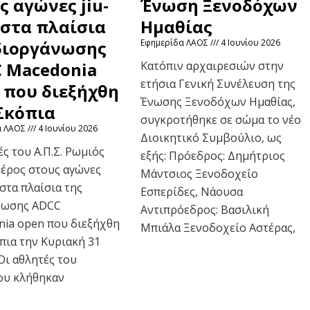
ς αγώνες jiu-
Ένωση Ξενοδόχων
u στα πλαίσια
Ημαθίας
διοργάνωσης
Εφημερίδα ΛΑΟΣ
4 Ιουνίου 2026
 Macedonia
Κατόπιν αρχαιρεσιών στην
ετήσια Γενική Συνέλευση της
 που διεξήχθη
Ένωσης Ξενοδόχων Ημαθίας,
Σκόπια
συγκροτήθηκε σε σώμα το νέο
α ΛΑΟΣ
4 Ιουνίου 2026
Διοικητικό Συμβούλιο, ως
ές του Α.Π.Σ. Ρωμιός
εξής: Πρόεδρος: Δημήτριος
έρος στους αγώνες
Μάντσιος Ξενοδοχείο
u στα πλαίσια της
Eσπερίδες, Νάουσα
νωσης ADCC
Αντιπρόεδρος: Βασιλική
ia open που διεξήχθη
Μπιάλα Ξενοδοχείο Αστέρας,
πια την Κυριακή 31
Οι αθλητές του
ου κλήθηκαν