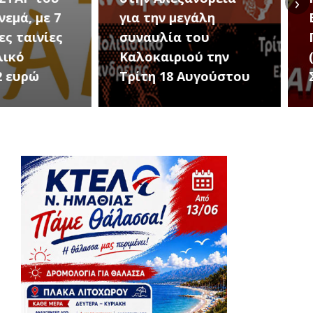
›
ην μεγάλη
Εκδηλώσεις Νέου
υλία του
Προδρόμου Ημαθίας
αιριού την
(Μεταμόρφωση του
 18 Αυγούστου
Σωτήρος)