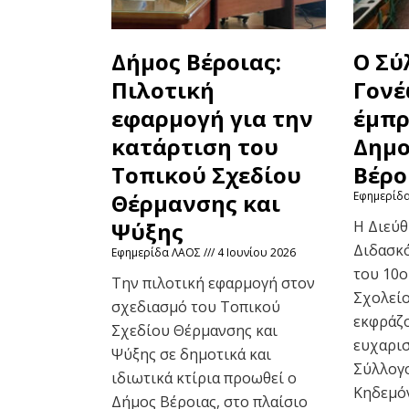
Δήμος Βέροιας:
Ο Σύ
Πιλοτική
Γονέ
εφαρμογή για την
έμπρ
κατάρτιση του
Δημο
Τοπικού Σχεδίου
Βέρο
Θέρμανσης και
Εφημερίδ
Ψύξης
Η Διεύθ
Διδασκό
Εφημερίδα ΛΑΟΣ
4 Ιουνίου 2026
του 10
Την πιλοτική εφαρμογή στον
Σχολείο
σχεδιασμό του Τοπικού
εκφράζο
Σχεδίου Θέρμανσης και
ευχαρισ
Ψύξης σε δημοτικά και
Σύλλογο
ιδιωτικά κτίρια προωθεί ο
Κηδεμό
Δήμος Βέροιας, στο πλαίσιο