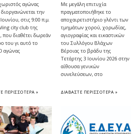
χωριστός αγώνας
Με μεγάλη επιτυχία
 διοργανώνεται την
πραγματοποιήθηκε το
Ιουνίου, στις 9:00 π.μ.
αποχαιρετιστήριο γλέντι των
ing city club της
τμημάτων χορού, χορωδίας,
, που διαθέτει δωρεάν
αγιογραφίας και εικαστικών
ο του γι αυτό το
του Συλλόγου Βλάχων
Ο αγώνας
Βέροιας το βράδυ της
Τετάρτης 3 Ιουνίου 2026 στην
αίθουσα γενικών
συνελεύσεων, στο
Ε ΠΕΡΙΣΣΌΤΕΡΑ »
ΔΙΑΒΆΣΤΕ ΠΕΡΙΣΣΌΤΕΡΑ »