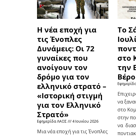
Η νέα εποχή για
Τo Σ
τις Ένοπλες
Ιουλ
Δυνάμεις: Οι 72
ποντ
γυναίκες που
στο 
ανοίγουν τον
την 
δρόμο για τον
Βέρο
ελληνικό στρατό –
Εφημερίδ
«Ιστορική στιγμή
Επιχειρ
να ξανα
για τον Ελληνικό
στο Κομ
Στρατό»
στην πο
Εφημερίδα ΛΑΟΣ
4 Ιουνίου 2026
να δια
Μια νέα εποχή για τις Ένοπλες
ποντιακ