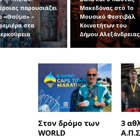
‹
Μακεδόνας στο 1ο
27 Αυγούστου, 
Μουσικό Φεστιβάλ
1ο Φεστιβάλ
Κοινοτήτων του
Κοινοτήτων το
Δήμου Αλεξάνδρειας
Δήμου
Στον δρόμο των
3 αθ
WORLD
Α.Π.