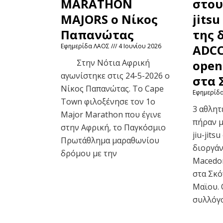
MARATHON
στου
MAJORS ο Νίκος
jits
Παπανώτας
της 
Εφημερίδα ΛΑΟΣ
4 Ιουνίου 2026
ADCC
Στην Νότια Αφρική
open
αγωνίστηκε στις 24-5-2026 ο
στα 
Νίκος Παπανώτας. Το Cape
Εφημερίδ
Town φιλοξένησε τον 1ο
3 αθλητ
Major Marathon που έγινε
πήραν μ
στην Αφρική, το Παγκόσμιο
jiu-jits
Πρωτάθλημα μαραθωνίου
διοργά
δρόμου με την
Macedon
στα Σκό
Μαϊου. 
συλλόγ