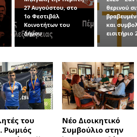
στο
θερινού σινεμά, με 7
για τ
βραβευμένες ταινίες
συνα
υ
και συμβολικό
Καλοκ
εισιτήριο 2 ευρώ
Τρίτη
λητές του
Νέο Διοικητικό
Σ. Ρωμιός
Συμβούλιο στην