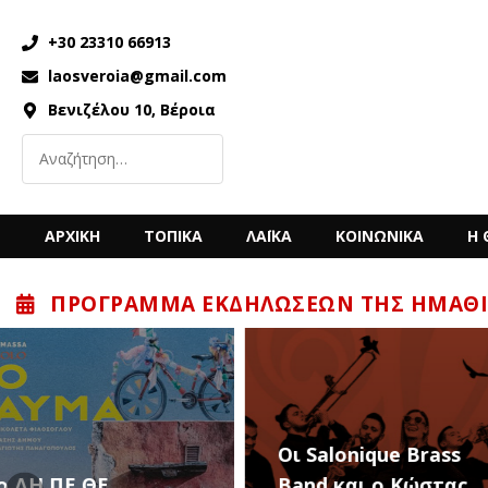
+30 23310 66913
laosveroia@gmail.com
Βενιζέλου 10, Βέροια
ΑΡΧΙΚΗ
ΤΟΠΙΚΑ
ΛΑΪΚΑ
ΚΟΙΝΩΝΙΚΑ
Η 
ΠΡΌΓΡΑΜΜΑ ΕΚΔΗΛΏΣΕΩΝ ΤΗΣ ΗΜΑΘΊ
“Back to the ’80
Οι Salonique Brass
’90s” με τον Κώ
Band και ο Κώστας
Μπίγαλη την Π