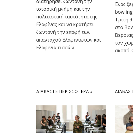
διατηρήσει ζωντανή την
Ένας ξε
ιστορική μνήμη και την
bowling
πολιτιστική ταυτότητα της
Τρίτη 9 
Ελαφίνας και να κρατήσει
στο Bowl
ζωντανή την επαφή των
Βεροιας
απανταχού Ελαφινιωτών και
τον χώρ
Ελαφινιωτισσών
σκοπό. 
ΔΙΑΒΆΣΤΕ ΠΕΡΙΣΣΌΤΕΡΑ »
ΔΙΑΒΆΣΤ