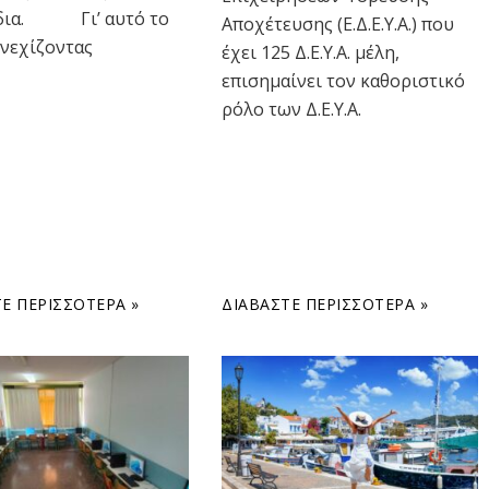
δια. Γι’ αυτό το
Αποχέτευσης (Ε.Δ.Ε.Υ.Α.) που
υνεχίζοντας
έχει 125 Δ.Ε.Υ.Α. μέλη,
επισημαίνει τον καθοριστικό
ρόλο των Δ.Ε.Υ.Α.
Ε ΠΕΡΙΣΣΌΤΕΡΑ »
ΔΙΑΒΆΣΤΕ ΠΕΡΙΣΣΌΤΕΡΑ »