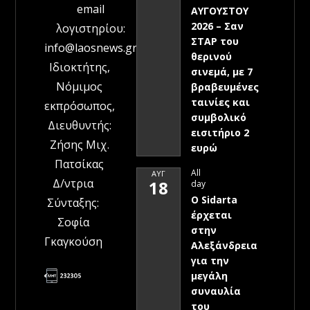
email
ΑΥΓΟΥΣΤΟΥ
2026 – Σαν
λογιστηρίου:
ΣΤΑΡ του
info@laosnews.gr
θερινού
Ιδιοκτήτης,
σινεμά, με 7
Νόμιμος
βραβευμένες
ταινίες και
εκπρόσωπος,
συμβολικό
Διευθυντής:
εισιτήριο 2
Ζήσης Μιχ.
ευρώ
Πατσίκας
All
ΑΥΓ
Δ/ντρια
18
day
Ο Sidarta
Σύνταξης:
έρχεται
Σοφία
στην
Γκαγκούση
Αλεξάνδρεια
για την
μεγάλη
συναυλία
του