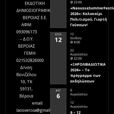
@ 23:00
ΕΚΔΟΤΙΚΗ
«NaoussaSummerFestiv
ΔΗΜΟΣΙΟΓΡΑΦΙΚΗ
2026»: Καλοκαίρι
ΒΕΡΟΙΑΣ Ε.Ε.
Πολιτισμού, Γιορτή
ΑΦΜ:
Γεύσεων!
093096173
12
ΙΟΎΛ
12
Ιουλίου
– Δ.Ο.Υ.
@ 8:00
ΒΕΡΟΙΑΣ
-
22
ΓΕΜΗ:
Αυγούστου
@ 22:00
021532826000
«ΞΗΡΟΛΙΒΑΔΙΩΤΙΚΑ
Δ/νση:
2026» – To
Βενιζέλου
πρόγραμμα των
εκδηλώσεων
10, ΤΚ
59131,
6
ΑΥΓ
6
Αυγούστου
Βέροια
-
12
email:
Αυγούστου
laosveroia@gmail.com
6 – 12