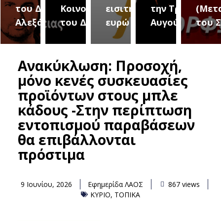
του Δήμου
Κοινοτήτων
εισιτήριο 2
την Τρίτη 18
(Μετ
ύρεια
Αλεξάνδρειας
του Δήμου
ευρώ
Αυγούστου
του 
Ανακύκλωση: Προσοχή,
μόνο κενές συσκευασίες
προϊόντων στους μπλε
κάδους -Στην περίπτωση
εντοπισμού παραβάσεων
θα επιβάλλονται
πρόστιμα
9 Ιουνίου, 2026
Εφημερίδα ΛΑΟΣ
867 views
ΚΥΡΙΟ
,
ΤΟΠΙΚΑ