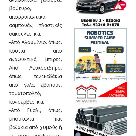
βούτυρο,
απορρυπαντικά,
σαμπουάν, πλαστικές
σακούλες, κ.ά.
-Από Αλουμίνιο, όπως,
κουτιά από
αναψυκτικά, μπίρες,
Από Λευκοσίδηρο,
όπως, τενεκεδάκια
από γάλα εβαπορέ,
τοματοπολτό,
κονσέρβες, κ.ά.
-Από Γυαλί, όπως,
μπουκάλια και
βαζάκια από χυμούς ή
τρόφιμα, αναψυκτικά,