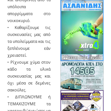
υπόλοιπα
απορρίμματα στο
νοικοκυριό.
• Καθαρίζουμε τις
συσκευασίες μας από
τα υπολείμματα και τις
ξεπλένουμε εάν
χρειαστεί.
• Ρίχνουμε χύμα στον
κάδο τα υλικά
συσκευασίας μας και
όχι μέσα σε δεμένες
σακούλες.
• ΔΙΠΛΩΝΟΥΜΕ ή
ΤΕΜΑΧΙΖΟΥΜΕ τα
χαρτοκιβώτια ώστε να