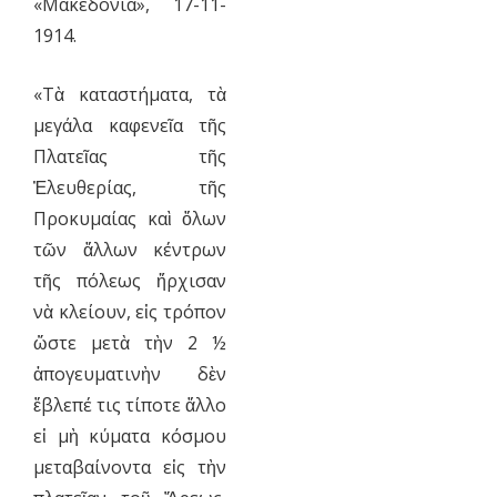
«Μακεδονία», 17-11-
1914.
«Τὰ καταστήματα, τὰ
μεγάλα καφενεῖα τῆς
Πλατεῖας τῆς
Ἐλευθερίας, τῆς
Προκυμαίας καὶ ὅλων
τῶν ἄλλων κέντρων
τῆς πόλεως ἤρχισαν
νὰ κλείουν, εἰς τρόπον
ὥστε μετὰ τὴν 2 ½
ἀπογευματινὴν δὲν
ἔβλεπέ τις τίποτε ἄλλο
εἰ μὴ κύματα κόσμου
μεταβαίνοντα εἰς τὴν