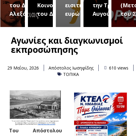
του Δήμου
Κοινοτήτων
εισιτήριο 2
την Τρίτη 18
(Μετ
ύρεια
Αλεξάνδρειας
του Δήμου
ευρώ
Αυγούστου
του 
Αγωνίες και διαγκωνισμοί
εκπροσώπησης
29 Μαΐου, 2026
Απόστολος Ιωσηφίδης
610 views
ΤΟΠΙΚΑ
Του Απόστολου