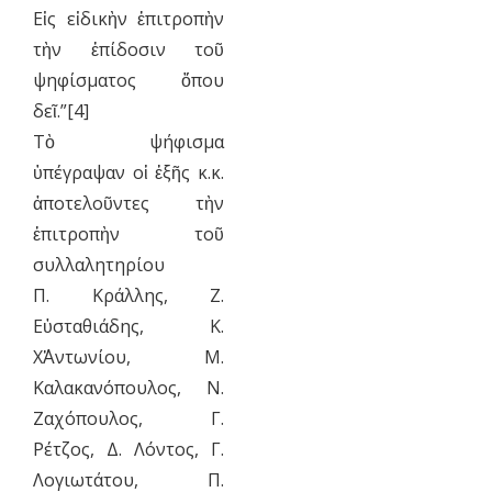
Εἰς εἰδικὴν ἐπιτροπὴν
τὴν ἐπίδοσιν τοῦ
ψηφίσματος ὅπου
δεῖ.”[4]
Τὸ ψήφισμα
ὑπέγραψαν οἱ ἑξῆς κ.κ.
ἀποτελοῦντες τὴν
ἐπιτροπὴν τοῦ
συλλαλητηρίου
Π. Κράλλης, Ζ.
Εὐσταθιάδης, Κ.
Χ΄΄Ἀντωνίου, Μ.
Καλακανόπουλος, Ν.
Ζαχόπουλος, Γ.
Ρέτζος, Δ. Λόντος, Γ.
Λογιωτάτου, Π.