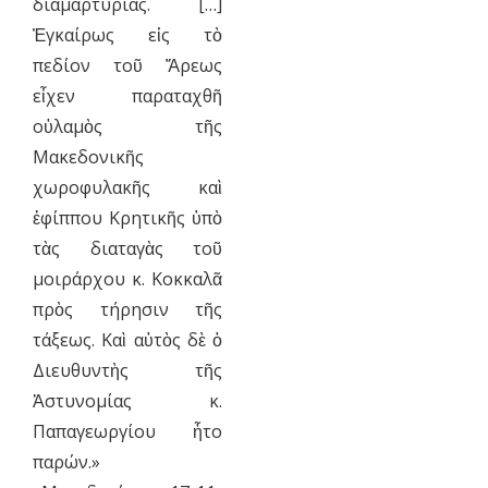
διαμαρτυρίας. […]
Ἐγκαίρως εἰς τὸ
πεδίον τοῦ Ἄρεως
εἶχεν παραταχθῆ
οὐλαμὸς τῆς
Μακεδονικῆς
χωροφυλακῆς καὶ
ἐφίππου Κρητικῆς ὑπὸ
τὰς διαταγὰς τοῦ
μοιράρχου κ. Κοκκαλᾶ
πρὸς τήρησιν τῆς
τάξεως. Καὶ αὐτὸς δὲ ὁ
Διευθυντὴς τῆς
Ἀστυνομίας κ.
Παπαγεωργίου ἦτο
παρών.»