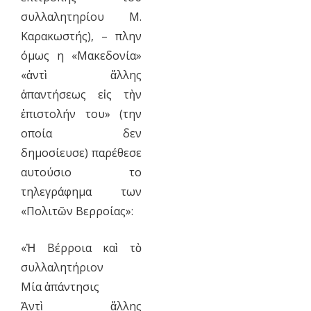
συλλαλητηρίου Μ.
Καρακωστής), – πλην
όμως η «Μακεδονία»
«ἀντὶ ἄλλης
ἀπαντήσεως εἰς τὴν
ἐπιστολήν του» (την
οποία δεν
δημοσίευσε) παρέθεσε
αυτούσιο το
τηλεγράφημα των
«Πολιτῶν Βερροίας»:
«Ἡ Βέρροια καὶ τὸ
συλλαλητήριον
Μία ἀπάντησις
Ἀντὶ ἄλλης