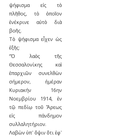
ψήφισμα εἰς τὸ
πλῆθος, τὸ ὁποῖον
ἐνέκρινε αὐτὸ διὰ
βοῆς.
Τὸ ψήφισμα εἶχεν ὡς
ἑξῆς:
“Ὁ λαὸς τῆς
Θεσσαλονίκης καὶ
ἐπαρχιῶν συνελθὼν
σήμερον, ἡμέραν
Κυριακήν 16ην
Νοεμβρίου 1914, ἐν
τῷ πεδίῳ τοῦ Ἄρεως
εἰς πάνδημον
συλλαλητήριον.
Λαβὼν ὑπ᾿ ὄψιν ὅτι ἐφ᾿