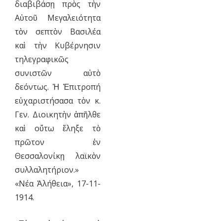
διαβιβάσῃ πρὸς τὴν
Αὐτοῦ Μεγαλειότητα
τὸν σεπτὸν Βασιλέα
καὶ τὴν Κυβέρνησιν
τηλεγραφικῶς
συνιστῶν αὐτὸ
δεόντως. Ἡ Ἐπιτροπή
εὐχαριστήσασα τὸν κ.
Γεν. Διοικητὴν ἀπῆλθε
καὶ οὕτω ἔληξε τὸ
πρῶτον ἐν
Θεσσαλονίκῃ λαϊκὸν
συλλαλητήριον.»
«Νέα Ἀλήθεια», 17-11-
1914.