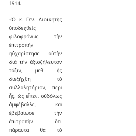
1914.
«Ὁ κ. Γεν. Διοικητὴς
ὑποδεχθείς
φιλοφρόνως τὴν
ἐπιτροπήν
ηὐχαρίστησε αὐτὴν
διὰ τὴν ἀξιοζήλευτον
τάξιν, μεθ᾿ ἧς
διεξήχθη τὸ
συλλαλητήριον, περὶ
ἧς, ὡς εἶπεν, οὐδόλως
ἀμφέβαλλε, καὶ
ἐβεβαίωσε τὴν
ἐπιτροπὴν ὅτι
πάραυτα θὰ τὸ