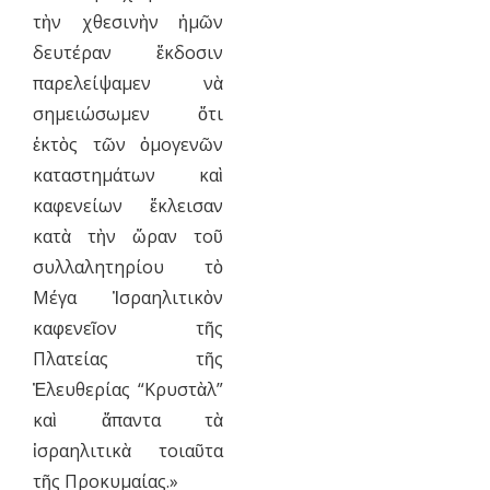
τὴν χθεσινὴν ἡμῶν
δευτέραν ἔκδοσιν
παρελείψαμεν νὰ
σημειώσωμεν ὅτι
ἐκτὸς τῶν ὁμογενῶν
καταστημάτων καὶ
καφενείων ἔκλεισαν
κατὰ τὴν ὥραν τοῦ
συλλαλητηρίου τὸ
Μέγα Ἰσραηλιτικὸν
καφενεῖον τῆς
Πλατείας τῆς
Ἐλευθερίας “Κρυστὰλ”
καὶ ἅπαντα τὰ
ἰσραηλιτικὰ τοιαῦτα
τῆς Προκυμαίας.»