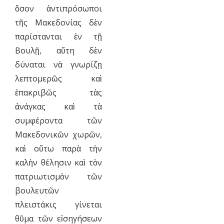
ὅσον ἀντιπρόσωποι
τῆς Μακεδονίας δὲν
παρίστανται ἐν τῇ
Βουλῇ, αὕτη δὲν
δύναται νὰ γνωρίζῃ
λεπτομερῶς καὶ
ἐπακριβῶς τὰς
ἀνάγκας καὶ τὰ
συμφέροντα τῶν
Μακεδονικῶν χωρῶν,
καὶ οὕτω παρὰ τὴν
καλὴν θέλησιν καὶ τὸν
πατριωτισμὸν τῶν
βουλευτῶν
πλειστάκις γίνεται
θῦμα τῶν εἰσηγήσεων