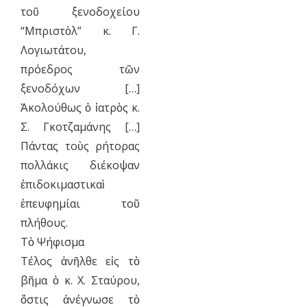
τοῦ ξενοδοχείου
“Μπριστὸλ” κ. Γ.
Λογιωτάτου,
πρόεδρος τῶν
ξενοδόχων […]
Ἀκολούθως ὁ ἰατρὸς κ.
Σ. Γκοτζαμάνης […]
Πάντας τοὺς ρήτορας
πολλάκις διέκοψαν
ἐπιδοκιμαστικαὶ
ἐπευφημίαι τοῦ
πλήθους.
Τὸ Ψήφισμα
Τέλος ἀνῆλθε εἰς τὸ
βῆμα ὁ κ. Χ. Σταύρου,
ὅστις ἀνέγνωσε τὸ