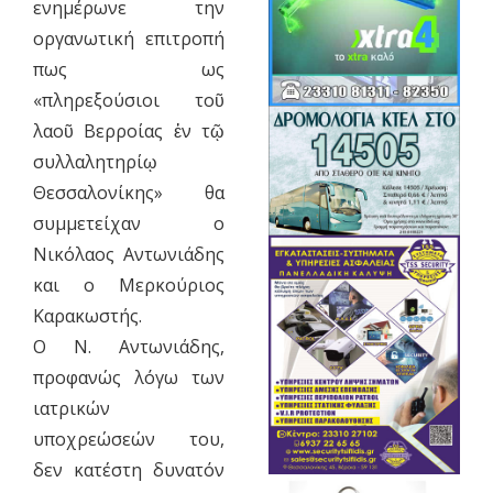
ενημέρωνε την
οργανωτική επιτροπή
πως ως
«πληρεξούσιοι τοῦ
λαοῦ Βερροίας ἐν τῷ
συλλαλητηρίῳ
Θεσσαλονίκης» θα
συμμετείχαν ο
Νικόλαος Αντωνιάδης
και ο Μερκούριος
Καρακωστής.
Ο Ν. Αντωνιάδης,
προφανώς λόγω των
ιατρικών
υποχρεώσεών του,
δεν κατέστη δυνατόν