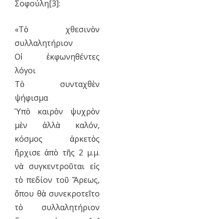
Σοφούλη[3]:
«Τὸ χθεσινὸν
συλλαλητήριον
Οἱ ἐκφωνηθέντες
λόγοι
Τὸ συνταχθὲν
ψήφισμα
Ὑπὸ καιρὸν ψυχρὸν
μὲν ἀλλὰ καλόν,
κόσμος ἀρκετὸς
ἤρχισε ἀπὸ τῆς 2 μ.μ.
νὰ συγκεντροῦται εἰς
τὸ πεδίον τοῦ Ἄρεως,
ὅπου θὰ συνεκροτεῖτο
τὸ συλλαλητήριον