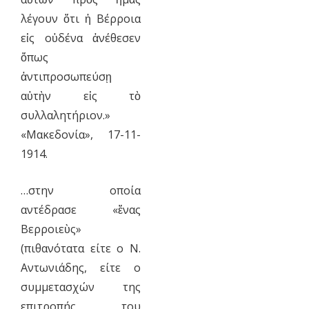
λέγουν ὅτι ἡ Βέρροια
εἰς οὐδένα ἀνέθεσεν
ὅπως
ἀντιπροσωπεύσῃ
αὐτὴν εἰς τὸ
συλλαλητήριον.»
«Μακεδονία», 17-11-
1914.
…στην οποία
αντέδρασε «ἕνας
Βερροιεὺς»
(πιθανότατα είτε ο Ν.
Αντωνιάδης, είτε ο
συμμετασχών της
επιτροπής του