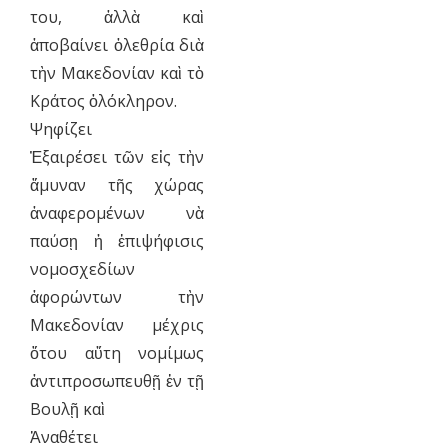
του, ἀλλὰ καὶ
ἀποβαίνει ὀλεθρία διὰ
τὴν Μακεδονίαν καὶ τὸ
Κράτος ὁλόκληρον.
Ψηφίζει
Ἐξαιρέσει τῶν εἰς τὴν
ἄμυναν τῆς χώρας
ἀναφερομένων νὰ
παύσῃ ἡ ἐπιψήφισις
νομοσχεδίων
ἀφορώντων τὴν
Μακεδονίαν μέχρις
ὅτου αὕτη νομίμως
ἀντιπροσωπευθῇ ἐν τῇ
Βουλῇ καὶ
Ἀναθέτει