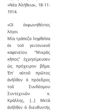
«Νέα Ἀλήθεια», 18-11-
1914.
«Οἱ ἐκφωνηθέντες
λόγοι
Μία τράπεζα ληφθεῖσα
ἐκ τοῦ γειτονικοῦ
καφενείου “Μικρὸς
κῆπος” ἐχρησίμευσεν
ὡς πρόχειρον βῆμα.
Ἐπ᾿ αὐτοῦ πρῶτος
ἀνῆλθεν ὁ πρόεδρος
τοῦ Συνδέσμου
Συντεχνιῶν κ.
Κράλλης, […] Μετὰ
ἀνῆλθεν ὁ διευθυντὴς