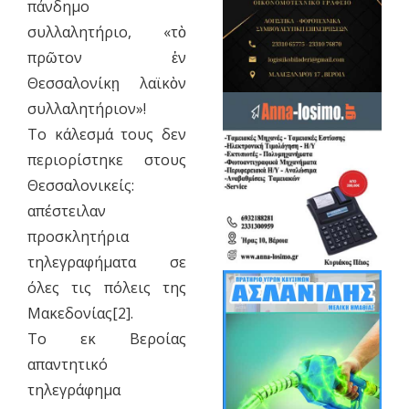
πάνδημο
συλλαλητήριο, «τὸ
πρῶτον ἐν
Θεσσαλονίκῃ λαϊκὸν
συλλαλητήριον»!
Το κάλεσμά τους δεν
περιορίστηκε στους
Θεσσαλονικείς:
απέστειλαν
προσκλητήρια
τηλεγραφήματα σε
όλες τις πόλεις της
Μακεδονίας[2].
Το εκ Βεροίας
απαντητικό
τηλεγράφημα