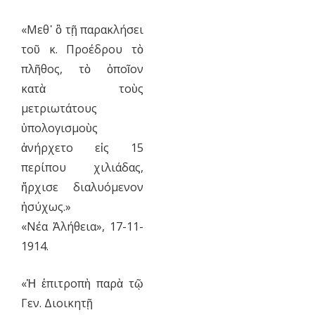
«Μεθ᾿ ὃ τῇ παρακλήσει
τοῦ κ. Προέδρου τὸ
πλῆθος, τὸ ὁποῖον
κατὰ τοὺς
μετριωτάτους
ὑπολογισμοὺς
ἀνήρχετο εἰς 15
περίπου χιλιάδας,
ἤρχισε διαλυόμενον
ἡσύχως.»
«Νέα Ἀλήθεια», 17-11-
1914.
«Ἡ ἐπιτροπὴ παρὰ τῷ
Γεν. Διοικητῇ