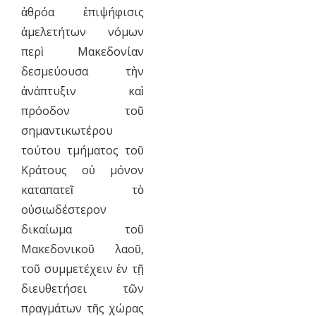
ἀθρόα ἐπιψήφισις
ἀμελετήτων νόμων
περὶ Μακεδονίαν
δεσμεύουσα τὴν
ἀνάπτυξιν καὶ
πρόοδον τοῦ
σημαντικωτέρου
τούτου τμήματος τοῦ
Κράτους οὐ μόνον
καταπατεῖ τὸ
οὐσιωδέστερον
δικαίωμα τοῦ
Μακεδονικοῦ λαοῦ,
τοῦ συμμετέχειν ἐν τῇ
διευθετήσει τῶν
πραγμάτων τῆς χώρας