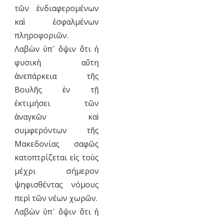
τῶν ἐνδιαφερομένων
καὶ ἐσφαλμένων
πληροφοριῶν.
Λαβὼν ὑπ᾿ ὄψιν ὅτι ἡ
φυσικὴ αὕτη
ἀνεπάρκεια τῆς
Βουλῆς ἐν τῇ
ἐκτιμήσει τῶν
ἀναγκῶν καὶ
συμφερόντων τῆς
Μακεδονίας σαφῶς
κατοπτρίζεται εἰς τοὺς
μέχρι σήμερον
ψηφισθέντας νόμους
περὶ τῶν νέων χωρῶν.
Λαβὼν ὑπ᾿ ὄψιν ὅτι ἡ