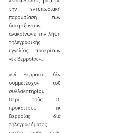
«Μακεδονία», μαζί με
την εντυπωσιακή
παρουσίαση των
διατρεξάντων,
ανακοίνωνε την λήψη
τηλεγραφικής
αγγελίας προκρίτων
«ἐκ Βερροίας»…
«Οἱ Βερροιεῖς δὲν
συμμετέσχον τοῦ
συλλαλητηρίου
Περὶ τοὺς 10
προκρίτους ἐκ
Βερροίας διὰ
τηλεγραφήματος
αὐτῶν πρὸς ἡμᾶς