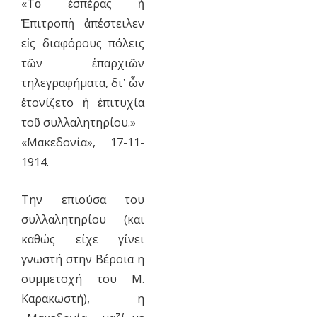
«Τὸ ἑσπέρας ἡ
Ἐπιτροπὴ ἀπέστειλεν
εἰς διαφόρους πόλεις
τῶν ἐπαρχιῶν
τηλεγραφήματα, δι᾿ ὧν
ἐτονίζετο ἡ ἐπιτυχία
τοῦ συλλαλητηρίου.»
«Μακεδονία», 17-11-
1914.
Την επιούσα του
συλλαλητηρίου (και
καθώς είχε γίνει
γνωστή στην Βέροια η
συμμετοχή του Μ.
Καρακωστή), η