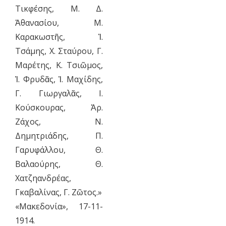
Τικφέσης, Μ. Δ.
Ἀθανασίου, Μ.
Καρακωστῆς, Ἰ.
Τσάμης, Χ. Σταύρου, Γ.
Μαρέτης, Κ. Τσιῶμος,
Ἰ. Φρυδᾶς, Ἰ. Μαχίδης,
Γ. Γιωργαλᾶς, Ι.
Κούσκουρας, Ἀρ.
Ζάχος, Ν.
Δημητριάδης, Π.
Γαρυφάλλου, Θ.
Βαλαούρης, Θ.
Χατζηανδρέας,
Γκαβαλίνας, Γ. Ζῶτος.»
«Μακεδονία», 17-11-
1914.