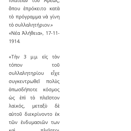
πλατεῖαν τοῦ Ἄρεως,
ὅπου ἐπρόκειτο κατὰ
τὸ πρόγραμμα νὰ γίνη
τὸ συλλαλητήριον.»
«Νέα Ἀλήθεια», 17-11-
1914.
«Τὴν 3 μ.μ. εἰς τὸν
τόπον τοῦ
συλλαλητηρίου εἶχε
συγκεντρωθεῖ πολὺς
ὁπωσδήποτε κόσμος
ὡς ἐπὶ τὸ πλεῖστον
λαϊκός, μεταξὺ δὲ
αὐτοῦ διεκρίνοντο ἐκ
τῶν ἐνδυμασιῶν των
καὶ πλεῖστοι