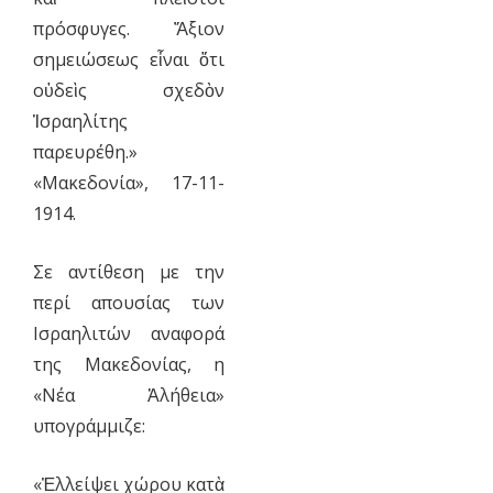
πρόσφυγες. Ἄξιον
σημειώσεως εἶναι ὅτι
οὐδεὶς σχεδὸν
Ἰσραηλίτης
παρευρέθη.»
«Μακεδονία», 17-11-
1914.
Σε αντίθεση με την
περί απουσίας των
Ισραηλιτών αναφορά
της Μακεδονίας, η
«Νέα Ἀλήθεια»
υπογράμμιζε:
«Ἐλλείψει χώρου κατὰ