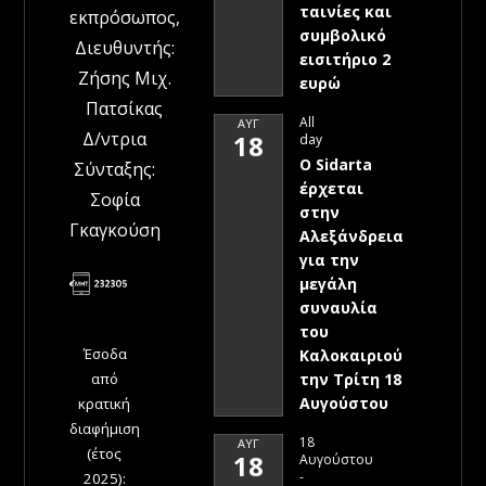
ταινίες και
εκπρόσωπος,
συμβολικό
Διευθυντής:
εισιτήριο 2
Ζήσης Μιχ.
ευρώ
Πατσίκας
All
ΑΥΓ
Δ/ντρια
18
day
Ο Sidarta
Σύνταξης:
έρχεται
Σοφία
στην
Γκαγκούση
Αλεξάνδρεια
για την
μεγάλη
συναυλία
του
Έσοδα
Καλοκαιριού
την Τρίτη 18
από
Αυγούστου
κρατική
διαφήμιση
18
ΑΥΓ
(έτος
18
Αυγούστου
-
2025):