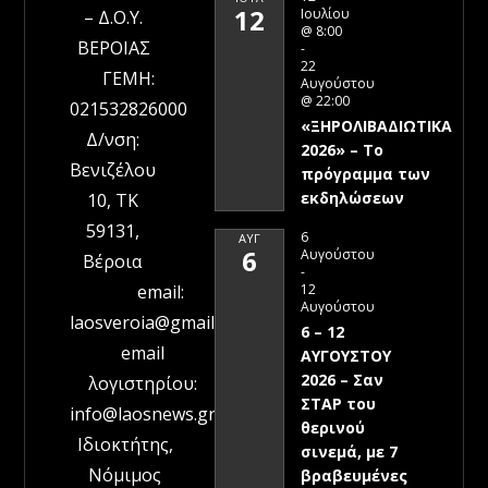
12
Ιουλίου
– Δ.Ο.Υ.
@ 8:00
ΒΕΡΟΙΑΣ
-
22
ΓΕΜΗ:
Αυγούστου
@ 22:00
021532826000
«ΞΗΡΟΛΙΒΑΔΙΩΤΙΚΑ
Δ/νση:
2026» – To
Βενιζέλου
πρόγραμμα των
εκδηλώσεων
10, ΤΚ
59131,
6
ΑΥΓ
6
Αυγούστου
Βέροια
-
12
email:
Αυγούστου
laosveroia@gmail.com
6 – 12
email
ΑΥΓΟΥΣΤΟΥ
2026 – Σαν
λογιστηρίου:
ΣΤΑΡ του
info@laosnews.gr
θερινού
Ιδιοκτήτης,
σινεμά, με 7
Νόμιμος
βραβευμένες