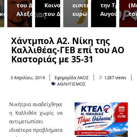
του Δήμου
Κοινοτήτων
εισιτήριο 2
την Τρίτη 18
(Μετ
ύρεια
Αλεξάνδρειας
του Δήμου
ευρώ
Αυγούστου
του 
Χάντμπολ Α2. Νίκη της
Καλλιθέας-ΓΕΒ επί του ΑΟ
Καστοριάς με 35-31
3 Απριλίου, 2014
Εφημερίδα ΛΑΟΣ
1287 views
ΑΘΛΗΤΙΣΜΟΣ
Νικήτρια αναδείχθηκε
η Καλλιθέα χωρίς να
αντιμετωπίσει
ιδιαίτερα προβλήματα