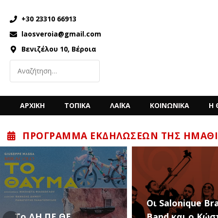
+30 23310 66913
laosveroia@gmail.com
Βενιζέλου 10, Βέροια
ΑΡΧΙΚΗ
ΤΟΠΙΚΑ
ΛΑΪΚΑ
ΚΟΙΝΩΝΙΚΑ
Η 
ΠΡΌΓΡΑΜΜΑ ΕΚΔΗΛΏΣΕΩΝ ΤΗΣ ΗΜΑΘΊ
“Back to the ’80
Οι Salonique Brass
’90s” με τον Κώ
Band και ο Κώστας
Μπίγαλη την Π