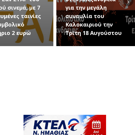
›
ην μεγάλη
Εκδηλώσεις Νέου
υλία του
Προδρόμου Ημαθίας
αιριού την
(Μεταμόρφωση του
 18 Αυγούστου
Σωτήρος)