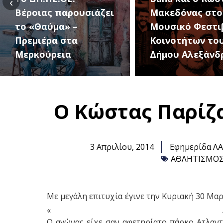
‹
Μακεδόνας στο 1ο
27 Αυγούστου, 
Μουσικό Φεστιβάλ
1ο Φεστιβάλ
Κοινοτήτων του
Κοινοτήτων το
Δήμου Αλεξάνδρειας
Δήμου
Ο Κώστας Παρίζ
3 Απριλίου, 2014
Εφημερίδα Λ
ΑΘΛΗΤΙΣΜΟ
Με μεγάλη επιτυχία έγινε την Κυριακή 30 Μα
« ΑΕΘ
Ο αγώνας είχε σαν αφετηρίατο πάρκο Ατλαντ