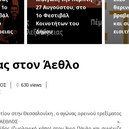
στο
θερινού σινεμά, με 7
για τ
βραβευμένες ταινίες
συνα
υ
και συμβολικό
Καλοκ
εισιτήριο 2 ευρώ
Τρίτη
ας στον Άεθλο
ΑΟΣ
630 views
Σ
ρτίου στην Θεσσαλονίκη , ο αγώνας ορεινού τρεξίματος
ΛΟΣ ».
ίδος (ζωολογικό κήπο) στον Άγιο Πάυλο και συνέχιζε