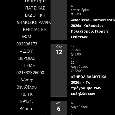
Ταυτότητα:
-
6
ΠΑΤΣΙΚΑΣ
Σεπτεμβρίου
@ 23:00
ΕΚΔΟΤΙΚΗ
«NaoussaSummerFestiv
ΔΗΜΟΣΙΟΓΡΑΦΙΚΗ
2026»: Καλοκαίρι
ΒΕΡΟΙΑΣ Ε.Ε.
Πολιτισμού, Γιορτή
ΑΦΜ:
Γεύσεων!
093096173
12
ΙΟΎΛ
12
Ιουλίου
– Δ.Ο.Υ.
@ 8:00
ΒΕΡΟΙΑΣ
-
22
ΓΕΜΗ:
Αυγούστου
@ 22:00
021532826000
«ΞΗΡΟΛΙΒΑΔΙΩΤΙΚΑ
Δ/νση:
2026» – To
Βενιζέλου
πρόγραμμα των
εκδηλώσεων
10, ΤΚ
59131,
6
ΑΥΓ
6
Αυγούστου
Βέροια
-