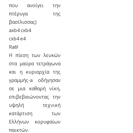
που ανοίγει την
πτέρυγα της
βασίλισσας)
​axb4 cxb4
​cxb4 e4
​Ra6!
Η πίεση των λευκών
στα μαύρα τετράγωνα
και η κυριαρχία της
γραμμής-a οδήγησαν
σε μια καθαρή νίκη,
επιβεβαιώνοντας την
υψηλή τεχνική
κατάρτιση των
Ελλήνων κορυφαίων
παικτών.