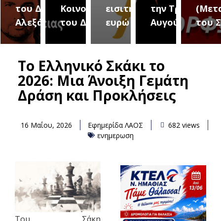
του Δήμου
Κοινοτήτων
εισιτήριο 2
την Τρίτη 18
(Μετ
ύρεια
Αλεξάνδρειας
του Δήμου
ευρώ
Αυγούστου
του 
To Ελληνικό Σκάκι το
2026: Μια Άνοιξη Γεμάτη
Δράση και Προκλήσεις
16 Μαΐου, 2026
Εφημερίδα ΛΑΟΣ
682 views
ενημερωση
Του Σάκη