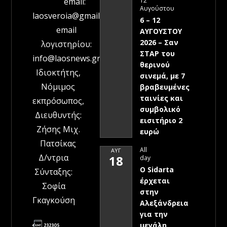
12
email:
Αυγούστου
laosveroia@gmail.com
6 – 12
email
ΑΥΓΟΥΣΤΟΥ
2026 – Σαν
λογιστηρίου:
ΣΤΑΡ του
info@laosnews.gr
θερινού
Ιδιοκτήτης,
σινεμά, με 7
Νόμιμος
βραβευμένες
ταινίες και
εκπρόσωπος,
συμβολικό
Διευθυντής:
εισιτήριο 2
Ζήσης Μιχ.
ευρώ
Πατσίκας
All
ΑΥΓ
Δ/ντρια
18
day
Ο Sidarta
Σύνταξης:
έρχεται
Σοφία
στην
Γκαγκούση
Αλεξάνδρεια
για την
μεγάλη