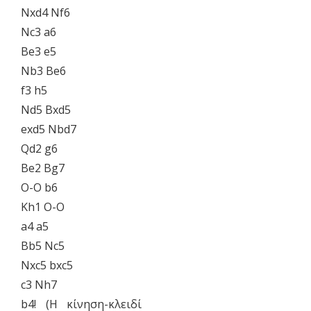
​Nxd4 Nf6
​Nc3 a6
​Be3 e5
​Nb3 Be6
​f3 h5
​Nd5 Bxd5
​exd5 Nbd7
​Qd2 g6
​Be2 Bg7
​O-O b6
​Kh1 O-O
​a4 a5
​Bb5 Nc5
​Nxc5 bxc5
​c3 Nh7
​b4! (Η κίνηση-κλειδί