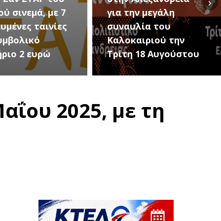
›
ην μεγάλη
Εκδηλώσεις Νέου
υλία του
Προδρόμου Ημαθίας
αιριού την
(Μεταμόρφωση του
 18 Αυγούστου
Σωτήρος)
αΐου 2025, με τη