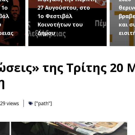
στο
θερινού σινεμά, με 7
για τ
βραβευμένες ταινίες
συνα
υ
και συμβολικό
Καλοκ
εισιτήριο 2 ευρώ
Τρίτη
σεις» της Τρίτης 20 Μ
η
29 views
["path"]