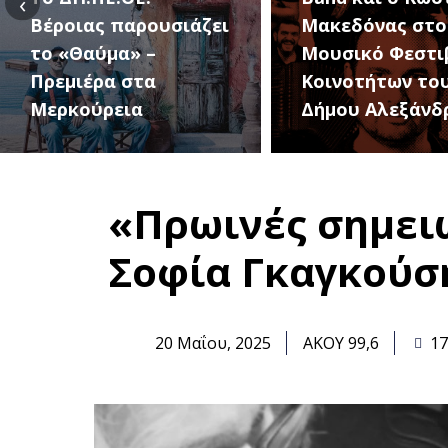
‹
Μακεδόνας στο 1ο
27 Αυγούστου, 
Μουσικό Φεστιβάλ
1ο Φεστιβάλ
Κοινοτήτων του
Κοινοτήτων το
Δήμου Αλεξάνδρειας
Δήμου
«Πρωινές σημειώ
Σοφία Γκαγκούσ
20 Μαΐου, 2025
ΑΚΟΥ 99,6
17