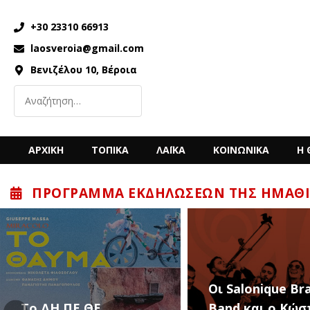
+30 23310 66913
laosveroia@gmail.com
Βενιζέλου 10, Βέροια
ΑΡΧΙΚΗ
ΤΟΠΙΚΑ
ΛΑΪΚΑ
ΚΟΙΝΩΝΙΚΑ
Η 
ΠΡΌΓΡΑΜΜΑ ΕΚΔΗΛΏΣΕΩΝ ΤΗΣ ΗΜΑΘΊ
“Back to the ’80
Οι Salonique Brass
’90s” με τον Κώ
Band και ο Κώστας
Μπίγαλη την Π