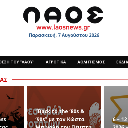
Παρασκευή, 7 Αυγούστου 2026
ΘΕΣΗ ΤΟΥ “ΛΑΟΥ”
ΑΓΡΟΤΙΚΑ
ΑΘΛΗΤΙΣΜΟΣ
ΕΚΔΗ
ΑΣ
s &
στα
6 – 12 ΑΥΓΟΥΣΤΟΥ
Ο Sid
έμπτη
2026 – Σαν ΣΤΑΡ του
στην 