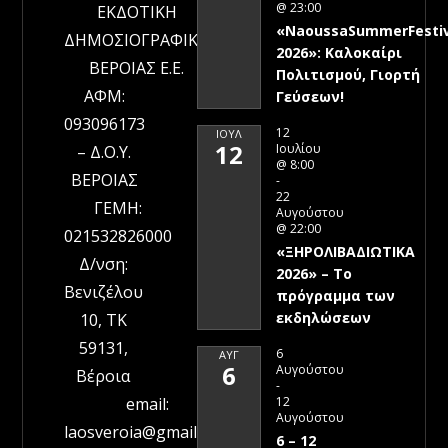
@ 23:00
ΕΚΔΟΤΙΚΗ
«NaoussaSummerFestiv
ΔΗΜΟΣΙΟΓΡΑΦΙΚΗ
2026»: Καλοκαίρι
ΒΕΡΟΙΑΣ Ε.Ε.
Πολιτισμού, Γιορτή
ΑΦΜ:
Γεύσεων!
093096173
12
ΙΟΎΛ
12
Ιουλίου
– Δ.Ο.Υ.
@ 8:00
ΒΕΡΟΙΑΣ
-
22
ΓΕΜΗ:
Αυγούστου
@ 22:00
021532826000
«ΞΗΡΟΛΙΒΑΔΙΩΤΙΚΑ
Δ/νση:
2026» – To
Βενιζέλου
πρόγραμμα των
εκδηλώσεων
10, ΤΚ
59131,
6
ΑΥΓ
6
Αυγούστου
Βέροια
-
12
email:
Αυγούστου
laosveroia@gmail.com
6 – 12