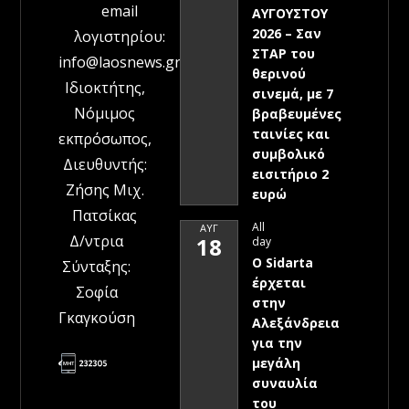
email
ΑΥΓΟΥΣΤΟΥ
2026 – Σαν
λογιστηρίου:
ΣΤΑΡ του
info@laosnews.gr
θερινού
Ιδιοκτήτης,
σινεμά, με 7
Νόμιμος
βραβευμένες
ταινίες και
εκπρόσωπος,
συμβολικό
Διευθυντής:
εισιτήριο 2
Ζήσης Μιχ.
ευρώ
Πατσίκας
All
ΑΥΓ
Δ/ντρια
18
day
Ο Sidarta
Σύνταξης:
έρχεται
Σοφία
στην
Γκαγκούση
Αλεξάνδρεια
για την
μεγάλη
συναυλία
του