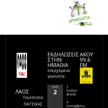
ΕΚΔΗΛΩΣΕΙΣ
ΑΚΟΥ
ΣΤΗΝ
99.6
ΗΜΑΘΊΑ
FM
επερχόμενα
γεγονότα
2
ΙΟΎΛ
ΛΑΟΣ
2
Ιουλίου
@ 8:00
Ταυτότητα:
-
6
ΠΑΤΣΙΚΑΣ
Σεπτεμβρίου