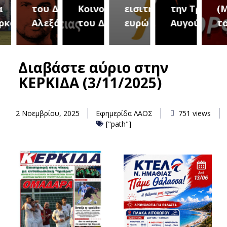
του Δήμου
Κοινοτήτων
εισιτήριο 2
την Τρίτη 18
(Μετ
ύρεια
Αλεξάνδρειας
του Δήμου
ευρώ
Αυγούστου
του 
Διαβάστε αύριο στην
ΚΕΡΚΙΔΑ (3/11/2025)
2 Νοεμβρίου, 2025
Εφημερίδα ΛΑΟΣ
751 views
["path"]