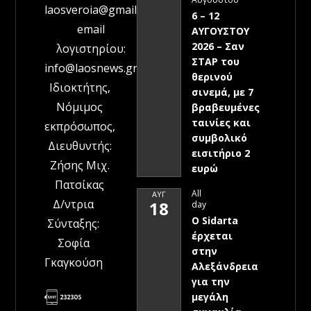
laosveroia@gmail.com
6 – 12
email
ΑΥΓΟΥΣΤΟΥ
2026 – Σαν
λογιστηρίου:
ΣΤΑΡ του
info@laosnews.gr
θερινού
Ιδιοκτήτης,
σινεμά, με 7
Νόμιμος
βραβευμένες
ταινίες και
εκπρόσωπος,
συμβολικό
Διευθυντής:
εισιτήριο 2
Ζήσης Μιχ.
ευρώ
Πατσίκας
All
ΑΥΓ
Δ/ντρια
18
day
Ο Sidarta
Σύνταξης:
έρχεται
Σοφία
στην
Γκαγκούση
Αλεξάνδρεια
για την
μεγάλη