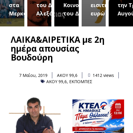
του Δήμου
Κοινοτήτων
εισιτήριο 2
την Τρίτη 18
(Μετ
ύρεια
Αλεξάνδρειας
του Δήμου
ευρώ
Αυγούστου
του 
ΛΑΙΚΑ&ΑΙΡΕΤΙΚΑ με 2η
ημέρα απουσίας
Βουδούρη
7 Μαΐου, 2019
ΑΚΟΥ 99,6
1412 views
ΑΚΟΥ 99,6
,
ΕΚΠΟΜΠΕΣ