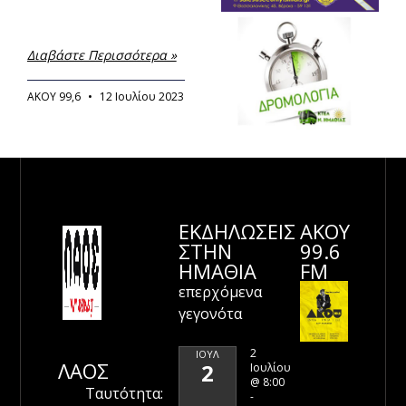
Διαβάστε Περισσότερα »
ΑΚΟΥ 99,6
12 Ιουλίου 2023
ΕΚΔΗΛΩΣΕΙΣ
ΑΚΟΥ
ΣΤΗΝ
99.6
ΗΜΑΘΊΑ
FM
επερχόμενα
γεγονότα
2
ΙΟΎΛ
ΛΑΟΣ
2
Ιουλίου
@ 8:00
Ταυτότητα:
-