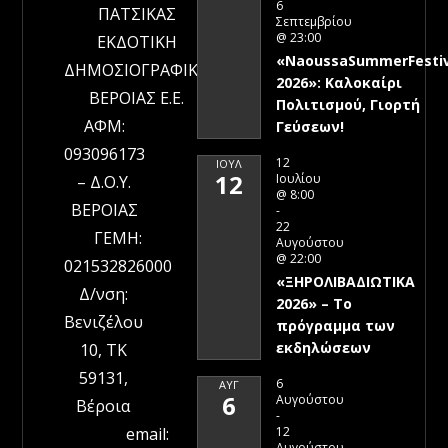
6
ΠΑΤΣΙΚΑΣ
Σεπτεμβρίου
@ 23:00
ΕΚΔΟΤΙΚΗ
«NaoussaSummerFestiv
ΔΗΜΟΣΙΟΓΡΑΦΙΚΗ
2026»: Καλοκαίρι
ΒΕΡΟΙΑΣ Ε.Ε.
Πολιτισμού, Γιορτή
ΑΦΜ:
Γεύσεων!
093096173
12
ΙΟΎΛ
12
Ιουλίου
– Δ.Ο.Υ.
@ 8:00
ΒΕΡΟΙΑΣ
-
22
ΓΕΜΗ:
Αυγούστου
@ 22:00
021532826000
«ΞΗΡΟΛΙΒΑΔΙΩΤΙΚΑ
Δ/νση:
2026» – To
Βενιζέλου
πρόγραμμα των
εκδηλώσεων
10, ΤΚ
59131,
6
ΑΥΓ
6
Αυγούστου
Βέροια
-
12
email:
Αυγούστου