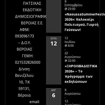
6
ΠΑΤΣΙΚΑΣ
Σεπτεμβρίου
@ 23:00
ΕΚΔΟΤΙΚΗ
«NaoussaSummerFestiv
ΔΗΜΟΣΙΟΓΡΑΦΙΚΗ
2026»: Καλοκαίρι
ΒΕΡΟΙΑΣ Ε.Ε.
Πολιτισμού, Γιορτή
ΑΦΜ:
Γεύσεων!
093096173
12
ΙΟΎΛ
12
Ιουλίου
– Δ.Ο.Υ.
@ 8:00
ΒΕΡΟΙΑΣ
-
22
ΓΕΜΗ:
Αυγούστου
@ 22:00
021532826000
«ΞΗΡΟΛΙΒΑΔΙΩΤΙΚΑ
Δ/νση:
2026» – To
Βενιζέλου
πρόγραμμα των
εκδηλώσεων
10, ΤΚ
59131,
6
ΑΥΓ
6
Αυγούστου
Βέροια
-
12
email:
Αυγούστου