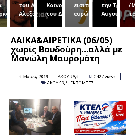
του Δήμου
Κοινοτήτων
εισιτήριο 2
την Τρίτη 18
(Μετ
ύρεια
Αλεξάνδρειας
του Δήμου
ευρώ
Αυγούστου
του 
ΛΑΙΚΑ&ΑΙΡΕΤΙΚΑ (06/05)
χωρίς Βουδούρη…αλλά με
Μανώλη Μαυρομάτη
6 Μαΐου, 2019
ΑΚΟΥ 99,6
2427 views
ΑΚΟΥ 99,6
,
ΕΚΠΟΜΠΕΣ