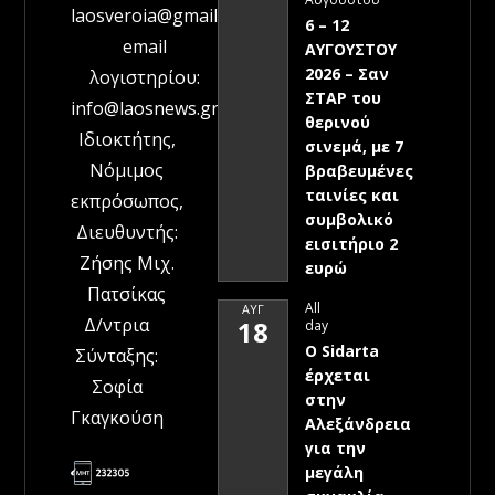
laosveroia@gmail.com
6 – 12
email
ΑΥΓΟΥΣΤΟΥ
2026 – Σαν
λογιστηρίου:
ΣΤΑΡ του
info@laosnews.gr
θερινού
Ιδιοκτήτης,
σινεμά, με 7
Νόμιμος
βραβευμένες
ταινίες και
εκπρόσωπος,
συμβολικό
Διευθυντής:
εισιτήριο 2
Ζήσης Μιχ.
ευρώ
Πατσίκας
All
ΑΥΓ
Δ/ντρια
18
day
Ο Sidarta
Σύνταξης:
έρχεται
Σοφία
στην
Γκαγκούση
Αλεξάνδρεια
για την
μεγάλη