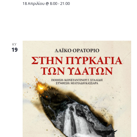
18 Απριλίου @ 8:00
-
21:00
ΣΥΛΛΟΓΟΣ ΒΛΑΧΩΝ ΒΕΡΟΙΑΣ Χορός του
Τμήματος Γυναικών και «τσούγκρισμα
αβγών»
ΚΥ
19