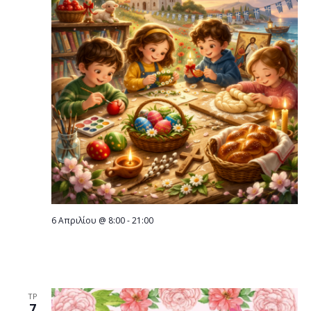
6 Απριλίου @ 8:00
-
21:00
Το Πάσχα της Παράδοσης Εργαστήρια για
παιδιά στη Δημόσια Βιβλιοθήκη Βέροιας
ΤΡ
7