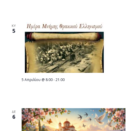
«Ναι μεν, αλλά» Stand Up Comedy με τον
Βαγγέλη Μουλαρά
ΚΥ
5
5 Απριλίου @ 8:00
-
21:00
ΚΥΡΙΑΚΗ 5 ΑΠΡΙΛΙΟΥ Ημέρα Μνήμης του
Θρακικού Ελληνισμού
ΔΕ
6