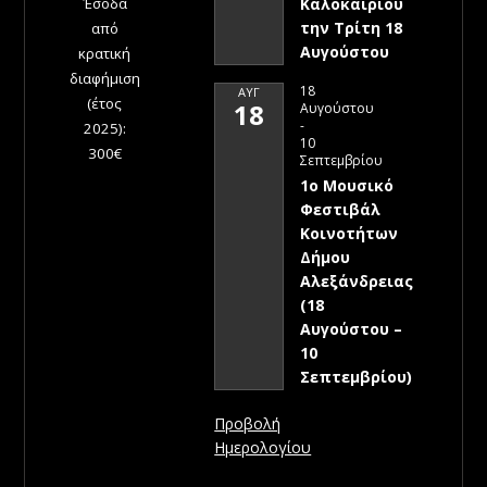
Έσοδα
Καλοκαιριού
την Τρίτη 18
από
Αυγούστου
κρατική
διαφήμιση
18
ΑΥΓ
(έτος
18
Αυγούστου
-
2025):
10
300€
Σεπτεμβρίου
1ο Μουσικό
Φεστιβάλ
Κοινοτήτων
Δήμου
Αλεξάνδρειας
(18
Αυγούστου –
10
Σεπτεμβρίου)