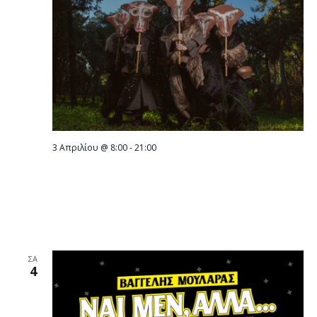
3 Απριλίου @ 8:00
-
21:00
ΣΗΜΕΡΑ ΠΑΡΑΣΚΕΥΗ 3 ΑΠΡΙΛΙΟΥ «ΣΤΑΘΜΟΣ
Ω» του Γιώργου Χριστοδούλου, από το
Εθνικό Θέατρο στη Στέγη, σε σκηνοθεσία
Δημήτρης Τσικούρα
ΣΑ
4