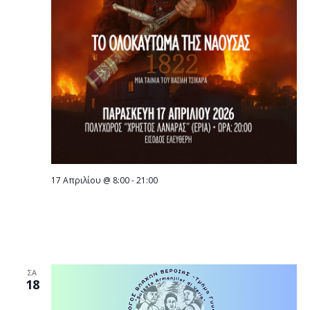
17 Απριλίου @ 8:00
-
21:00
Την Παρασκευή 17 Απριλίου Προβολή
ταινίας και ντοκιμαντέρ για το
Ολοκαύτωμα της Νάουσας
ΣΑ
18