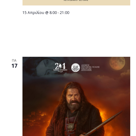
15 Απριλίου @ 8:00
-
21:00
ΤΕΤΑΡΤΗ 15 ΑΠΡΙΛΙΟΥ ΣΤΗ ΣΤΕΓΗ Ημερίδα
για το έργο του λαογράφου των Πιερίων,
Ευάγγελου Στεφανόπουλου, 40 χρόνια
μετά τον θάνατό του
ΠΑ
17