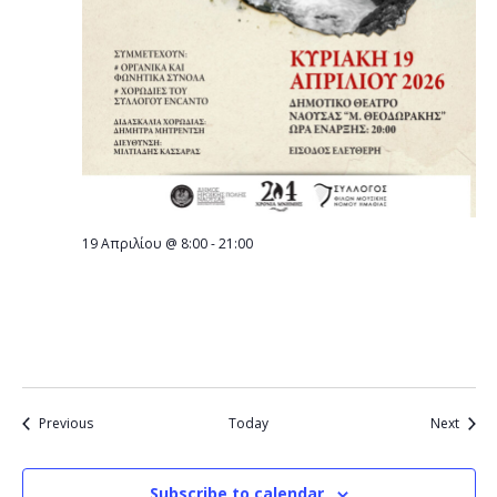
19 Απριλίου @ 8:00
-
21:00
Την Κυριακή 19 Απριλίου Το λαϊκό
ορατόριο «Στην Πυρκαγιά των Υδάτων»,
στο Δημοτικό Θέατρο Νάουσας
Events
Event
Previous
Today
Next
Subscribe to calendar