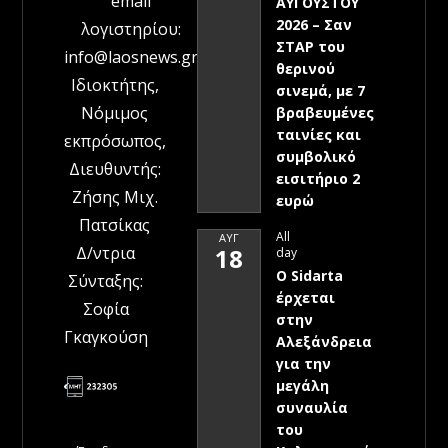
email
ΑΥΓΟΥΣΤΟΥ
2026 – Σαν
λογιστηρίου:
ΣΤΑΡ του
info@laosnews.gr
θερινού
Ιδιοκτήτης,
σινεμά, με 7
Νόμιμος
βραβευμένες
ταινίες και
εκπρόσωπος,
συμβολικό
Διευθυντής:
εισιτήριο 2
Ζήσης Μιχ.
ευρώ
Πατσίκας
All
ΑΥΓ
Δ/ντρια
18
day
Ο Sidarta
Σύνταξης:
έρχεται
Σοφία
στην
Γκαγκούση
Αλεξάνδρεια
για την
μεγάλη
συναυλία
του