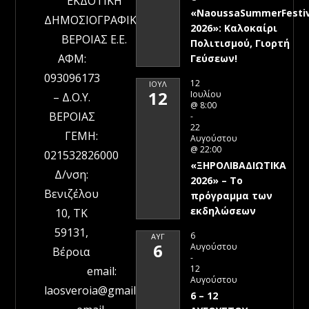
ΕΚΔΟΤΙΚΗ
«NaoussaSummerFestiv
ΔΗΜΟΣΙΟΓΡΑΦΙΚΗ
2026»: Καλοκαίρι
ΒΕΡΟΙΑΣ Ε.Ε.
Πολιτισμού, Γιορτή
ΑΦΜ:
Γεύσεων!
093096173
12
ΙΟΎΛ
12
Ιουλίου
– Δ.Ο.Υ.
@ 8:00
ΒΕΡΟΙΑΣ
-
22
ΓΕΜΗ:
Αυγούστου
@ 22:00
021532826000
«ΞΗΡΟΛΙΒΑΔΙΩΤΙΚΑ
Δ/νση:
2026» – To
Βενιζέλου
πρόγραμμα των
εκδηλώσεων
10, ΤΚ
59131,
6
ΑΥΓ
6
Αυγούστου
Βέροια
-
12
email:
Αυγούστου
laosveroia@gmail.com
6 – 12