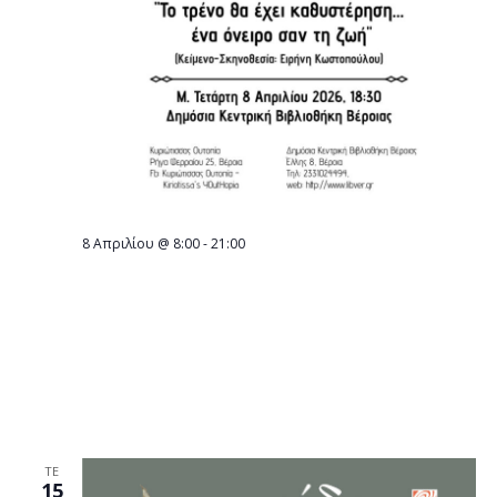
8 Απριλίου @ 8:00
-
21:00
Μ. Τετάρτη 8 Απριλίου από την
“Κυριώτισσας Ουτοπία” Θεατρικό
δρώμενο, «Το τρένο θα έχει
καθυστέρηση…. Ένα όνειρο σαν τη ζωή»
στη Δημόσια Κεντρική Βιβλιοθήκη της
Βέροιας
ΤΕ
15