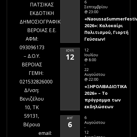
6
ΠΑΤΣΙΚΑΣ
Σεπτεμβρίου
@ 23:00
ΕΚΔΟΤΙΚΗ
«NaoussaSummerFestiv
ΔΗΜΟΣΙΟΓΡΑΦΙΚΗ
2026»: Καλοκαίρι
ΒΕΡΟΙΑΣ Ε.Ε.
Πολιτισμού, Γιορτή
ΑΦΜ:
Γεύσεων!
093096173
12
ΙΟΎΛ
12
Ιουλίου
– Δ.Ο.Υ.
@ 8:00
ΒΕΡΟΙΑΣ
-
22
ΓΕΜΗ:
Αυγούστου
@ 22:00
021532826000
«ΞΗΡΟΛΙΒΑΔΙΩΤΙΚΑ
Δ/νση:
2026» – To
Βενιζέλου
πρόγραμμα των
εκδηλώσεων
10, ΤΚ
59131,
6
ΑΥΓ
6
Αυγούστου
Βέροια
-
12
email: