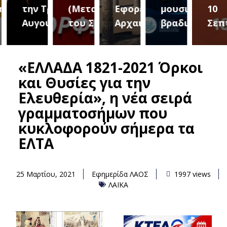
ριο 2
την Τρίτη 18
(Μεταμόρφωση
Εφορεία
μουσική
10
Αυγούστου
του Σωτήρος)
Αρχαιοτήτων
βραδιά
Σεπτ
«ΕΛΛΑΔΑ 1821-2021 Όρκοι
και Θυσίες για την
Ελευθερία», η νέα σειρά
γραμματοσήμων που
κυκλοφορούν σήμερα τα
ΕΛΤΑ
25 Μαρτίου, 2021
Εφημερίδα ΛΑΟΣ
1997 views
ΛΑΪΚΑ