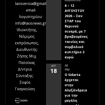
Αυγούστου
laosveroia@gmail.com
6 – 12
email
ΑΥΓΟΥΣΤΟΥ
2026 – Σαν
λογιστηρίου:
ΣΤΑΡ του
info@laosnews.gr
θερινού
Ιδιοκτήτης,
σινεμά, με 7
Νόμιμος
βραβευμένες
ταινίες και
εκπρόσωπος,
συμβολικό
Διευθυντής:
εισιτήριο 2
Ζήσης Μιχ.
ευρώ
Πατσίκας
All
ΑΥΓ
Δ/ντρια
18
day
Ο Sidarta
Σύνταξης:
έρχεται
Σοφία
στην
Γκαγκούση
Αλεξάνδρεια
για την
μεγάλη