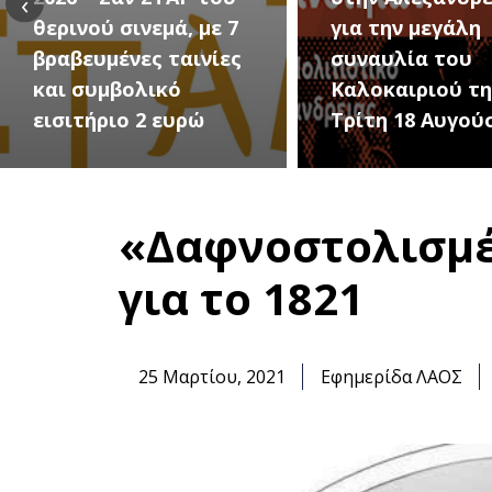
‹
για την μεγάλη
Εκδηλώσεις Νέ
συναυλία του
Προδρόμου Ημα
Καλοκαιριού την
(Μεταμόρφωση
Τρίτη 18 Αυγούστου
Σωτήρος)
«Δαφνοστολισμέ
για το 1821
25 Μαρτίου, 2021
Εφημερίδα ΛΑΟΣ