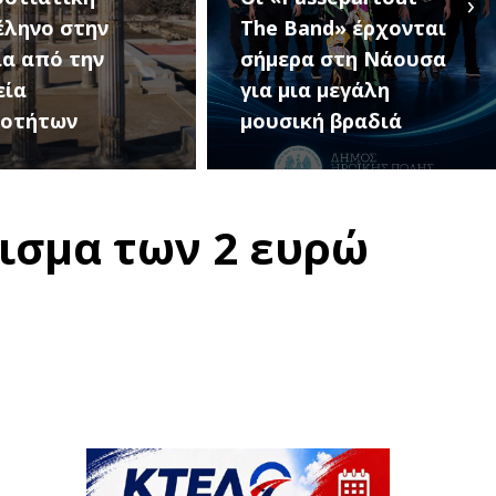
›
and» έρχονται
Κοινοτήτων Δήμου
ρα στη Νάουσα
Αλεξάνδρειας (18
ια μεγάλη
Αυγούστου – 10
κή βραδιά
Σεπτεμβρίου)
ισμα των 2 ευρώ