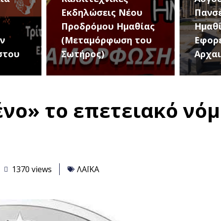
ου
Πανσέληνο στην
The B
θίας
Ημαθία από την
σήμε
 του
Εφορεία
για μ
Αρχαιοτήτων
μουσι
νο» το επετειακό νόμ
1370 views
ΛΑΪΚΑ