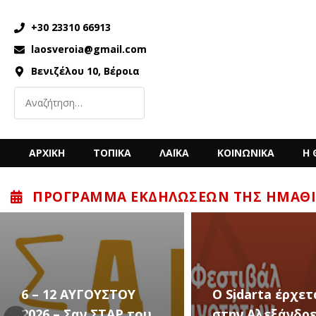
+30 23310 66913
laosveroia@gmail.com
Βενιζέλου 10, Βέροια
ΑΡΧΙΚΗ
ΤΟΠΙΚΑ
ΛΑΪΚΑ
ΚΟΙΝΩΝΙΚΑ
Η 
ΠΡΌΓΡΑΜΜΑ ΕΚΔΗΛΏΣΕΩΝ ΤΗΣ ΗΜΑΘΊ
Ο Sidarta έρχεται
στην Αλεξάνδρεια
Καλλιτεχνικές