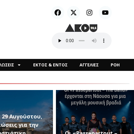
ΛΩΣΕΙΣ
ΕΚΤΟΣ & ΕΝΤΟΣ
ΑΓΓΕΛΙΕΣ
ΡΟΗ
1ο Μουσικό
assepartout –
Φεστιβάλ