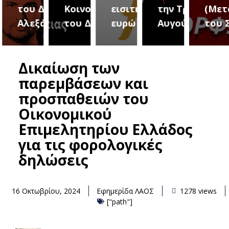
του Δήμου
Κοινοτήτων
εισιτήριο 2
την Τρίτη 18
(Μετ
ύρεια
Αλεξάνδρειας
του Δήμου
ευρώ
Αυγούστου
του 
Δικαίωση των
παρεμβάσεων και
προσπαθειών του
Οικονομικού
Επιμελητηρίου Ελλάδος
για τις φορολογικές
δηλώσεις
16 Οκτωβρίου, 2024
Εφημερίδα ΛΑΟΣ
1278 views
["path"]