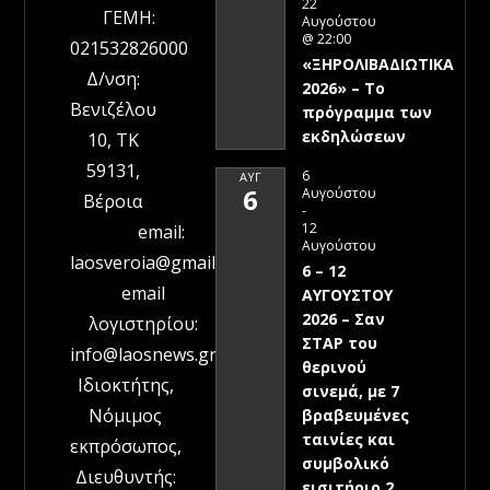
22
ΓΕΜΗ:
Αυγούστου
@ 22:00
021532826000
«ΞΗΡΟΛΙΒΑΔΙΩΤΙΚΑ
Δ/νση:
2026» – To
Βενιζέλου
πρόγραμμα των
εκδηλώσεων
10, ΤΚ
59131,
6
ΑΥΓ
6
Αυγούστου
Βέροια
-
12
email:
Αυγούστου
laosveroia@gmail.com
6 – 12
email
ΑΥΓΟΥΣΤΟΥ
2026 – Σαν
λογιστηρίου:
ΣΤΑΡ του
info@laosnews.gr
θερινού
Ιδιοκτήτης,
σινεμά, με 7
Νόμιμος
βραβευμένες
ταινίες και
εκπρόσωπος,
συμβολικό
Διευθυντής:
εισιτήριο 2