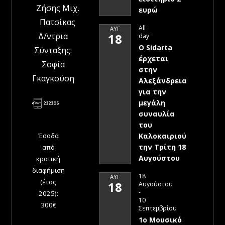
Ζήσης Μιχ.
ευρώ
Πατσίκας
All
ΑΥΓ
Δ/ντρια
18
day
Ο Sidarta
Σύνταξης:
έρχεται
Σοφία
στην
Γκαγκούση
Αλεξάνδρεια
για την
μεγάλη
συναυλία
του
Έσοδα
Καλοκαιριού
την Τρίτη 18
από
Αυγούστου
κρατική
διαφήμιση
18
ΑΥΓ
(έτος
18
Αυγούστου
-
2025):
10
300€
Σεπτεμβρίου
1ο Μουσικό