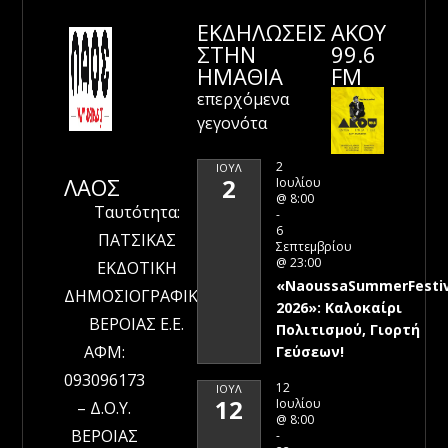
ΕΚΔΗΛΩΣΕΙΣ
ΑΚΟΥ
ΣΤΗΝ
99.6
ΗΜΑΘΊΑ
FM
επερχόμενα
γεγονότα
2
ΙΟΎΛ
ΛΑΟΣ
2
Ιουλίου
@ 8:00
Ταυτότητα:
-
6
ΠΑΤΣΙΚΑΣ
Σεπτεμβρίου
@ 23:00
ΕΚΔΟΤΙΚΗ
«NaoussaSummerFestiv
ΔΗΜΟΣΙΟΓΡΑΦΙΚΗ
2026»: Καλοκαίρι
ΒΕΡΟΙΑΣ Ε.Ε.
Πολιτισμού, Γιορτή
ΑΦΜ:
Γεύσεων!
093096173
12
ΙΟΎΛ
12
Ιουλίου
– Δ.Ο.Υ.
@ 8:00
ΒΕΡΟΙΑΣ
-