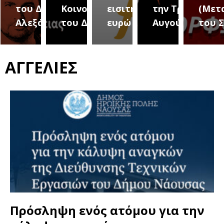
του Δήμου
Κοινοτήτων
εισιτήριο 2
την Τρίτη 18
(Μετ
ύρεια
Αλεξάνδρειας
του Δήμου
ευρώ
Αυγούστου
του 
ΑΓΓΕΛΙΕΣ
Πρόσληψη ενός ατόμου για την