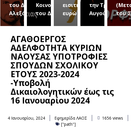
του Δήμου
Κοινοτήτων
εισιτήριο 2
την Τρίτη 18
(Μετ
ύρεια
Αλεξάνδρειας
του Δήμου
ευρώ
Αυγούστου
του 
ΑΓΑΘΟΕΡΓΟΣ
ΑΔΕΛΦΟΤΗΤΑ ΚΥΡΙΩΝ
ΝΑΟΥΣΑΣ ΥΠΟΤΡΟΦΙΕΣ
ΣΠΟΥΔΩΝ ΣΧΟΛΙΚΟΥ
ΕΤΟΥΣ 2023-2024
-Υποβολή
Δικαιολογητικών έως τις
16 Ιανουαρίου 2024
4 Ιανουαρίου, 2024
Εφημερίδα ΛΑΟΣ
1656 views
["path"]