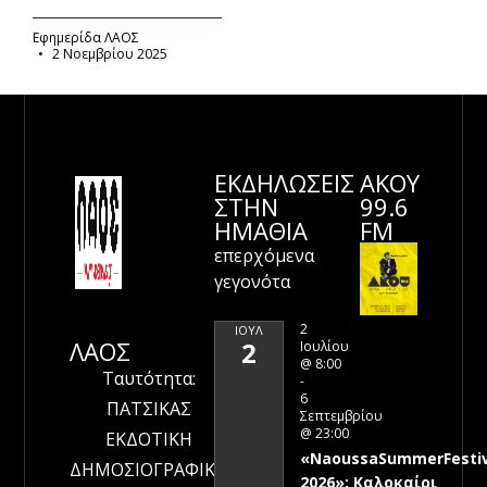
Εφημερίδα ΛΑΟΣ
2 Νοεμβρίου 2025
ΕΚΔΗΛΩΣΕΙΣ
ΑΚΟΥ
ΣΤΗΝ
99.6
ΗΜΑΘΊΑ
FM
επερχόμενα
γεγονότα
2
ΙΟΎΛ
ΛΑΟΣ
2
Ιουλίου
@ 8:00
Ταυτότητα:
-
6
ΠΑΤΣΙΚΑΣ
Σεπτεμβρίου
@ 23:00
ΕΚΔΟΤΙΚΗ
«NaoussaSummerFestiv
ΔΗΜΟΣΙΟΓΡΑΦΙΚΗ
2026»: Καλοκαίρι