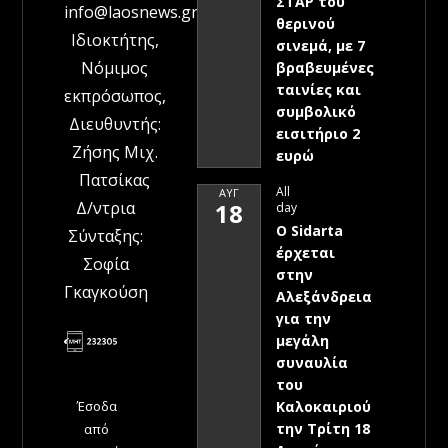
ΣΤΑΡ του
info@laosnews.gr
θερινού
Ιδιοκτήτης,
σινεμά, με 7
Νόμιμος
βραβευμένες
ταινίες και
εκπρόσωπος,
συμβολικό
Διευθυντής:
εισιτήριο 2
Ζήσης Μιχ.
ευρώ
Πατσίκας
All
ΑΥΓ
Δ/ντρια
18
day
Ο Sidarta
Σύνταξης:
έρχεται
Σοφία
στην
Γκαγκούση
Αλεξάνδρεια
για την
μεγάλη
συναυλία
του
Έσοδα
Καλοκαιριού
την Τρίτη 18
από