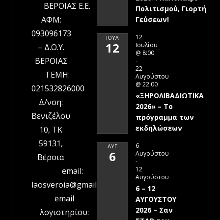
ΒΕΡΟΙΑΣ Ε.Ε.
Πολιτισμού, Γιορτή
ΑΦΜ:
Γεύσεων!
093096173
12
ΙΟΎΛ
12
Ιουλίου
– Δ.Ο.Υ.
@ 8:00
ΒΕΡΟΙΑΣ
-
22
ΓΕΜΗ:
Αυγούστου
@ 22:00
021532826000
«ΞΗΡΟΛΙΒΑΔΙΩΤΙΚΑ
Δ/νση:
2026» – To
Βενιζέλου
πρόγραμμα των
εκδηλώσεων
10, ΤΚ
59131,
6
ΑΥΓ
6
Αυγούστου
Βέροια
-
12
email:
Αυγούστου
laosveroia@gmail.com
6 – 12
email
ΑΥΓΟΥΣΤΟΥ
2026 – Σαν
λογιστηρίου: