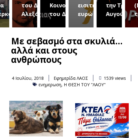
του Δήμου
Κοινοτήτων
εισιτήριο 2
την Τρίτη 18
(Μετ
ύρεια
Αλεξάνδρειας
του Δήμου
ευρώ
Αυγούστου
του 
Με σεβασμό στα σκυλιά…
αλλά και στους
ανθρώπους
4 Ιουλίου, 2018
Εφημερίδα ΛΑΟΣ
1539 views
ενημερωση
,
Η ΘΕΣΗ ΤΟΥ "ΛΑΟΥ"