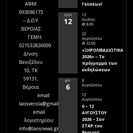
ΑΦΜ:
Γεύσεων!
093096173
12
ΙΟΎΛ
12
Ιουλίου
– Δ.Ο.Υ.
@ 8:00
ΒΕΡΟΙΑΣ
-
22
ΓΕΜΗ:
Αυγούστου
@ 22:00
021532826000
«ΞΗΡΟΛΙΒΑΔΙΩΤΙΚΑ
Δ/νση:
2026» – To
Βενιζέλου
πρόγραμμα των
εκδηλώσεων
10, ΤΚ
59131,
6
ΑΥΓ
6
Αυγούστου
Βέροια
-
12
email:
Αυγούστου
laosveroia@gmail.com
6 – 12
email
ΑΥΓΟΥΣΤΟΥ
2026 – Σαν
λογιστηρίου:
ΣΤΑΡ του
info@laosnews.gr
θερινού