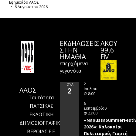
Εφημερίδα ΛΑΟΣ
6 Αυγούστου 2026
ΕΚΔΗΛΩΣΕΙΣ
ΑΚΟΥ
ΣΤΗΝ
99.6
ΗΜΑΘΊΑ
FM
επερχόμενα
γεγονότα
2
ΙΟΎΛ
ΛΑΟΣ
2
Ιουλίου
@ 8:00
Ταυτότητα:
-
6
ΠΑΤΣΙΚΑΣ
Σεπτεμβρίου
@ 23:00
ΕΚΔΟΤΙΚΗ
«NaoussaSummerFestiv
ΔΗΜΟΣΙΟΓΡΑΦΙΚΗ
2026»: Καλοκαίρι
ΒΕΡΟΙΑΣ Ε.Ε.
Πολιτισμού, Γιορτή