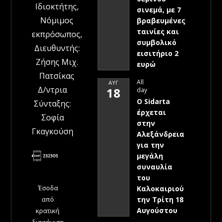
Ιδιοκτήτης,
σινεμά, με 7
Νόμιμος
βραβευμένες
ταινίες και
εκπρόσωπος,
συμβολικό
Διευθυντής:
εισιτήριο 2
Ζήσης Μιχ.
ευρώ
Πατσίκας
All
ΑΥΓ
Δ/ντρια
18
day
Ο Sidarta
Σύνταξης:
έρχεται
Σοφία
στην
Γκαγκούση
Αλεξάνδρεια
για την
μεγάλη
συναυλία
του
Έσοδα
Καλοκαιριού
την Τρίτη 18
από
Αυγούστου
κρατική