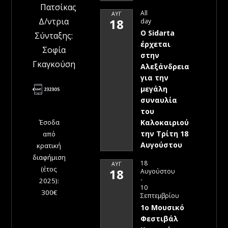
Πατσίκας
All
ΑΥΓ
Δ/ντρια
18
day
Ο Sidarta
Σύνταξης:
έρχεται
Σοφία
στην
Γκαγκούση
Αλεξάνδρεια
για την
μεγάλη
συναυλία
του
Έσοδα
Καλοκαιριού
την Τρίτη 18
από
Αυγούστου
κρατική
διαφήμιση
18
ΑΥΓ
(έτος
18
Αυγούστου
-
2025):
10
300€
Σεπτεμβρίου
1ο Μουσικό
Φεστιβάλ