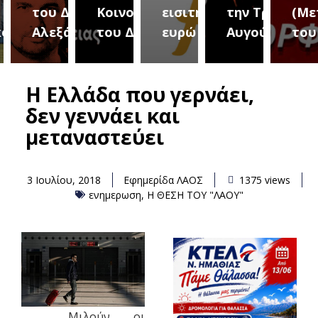
του Δήμου
Κοινοτήτων
εισιτήριο 2
την Τρίτη 18
(Μετ
ύρεια
Αλεξάνδρειας
του Δήμου
ευρώ
Αυγούστου
του 
Η Ελλάδα που γερνάει,
δεν γεννάει και
μεταναστεύει
3 Ιουλίου, 2018
Εφημερίδα ΛΑΟΣ
1375 views
ενημερωση
,
Η ΘΕΣΗ ΤΟΥ "ΛΑΟΥ"
Μιλούν οι