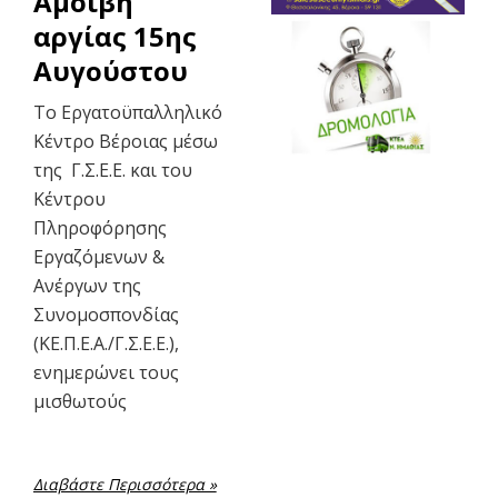
Αμοιβή
αργίας 15ης
Αυγούστου
Το Εργατοϋπαλληλικό
Κέντρο Βέροιας μέσω
της Γ.Σ.Ε.Ε. και του
Κέντρου
Πληροφόρησης
Εργαζόμενων &
Ανέργων της
Συνομοσπονδίας
(ΚΕ.Π.Ε.Α./Γ.Σ.Ε.Ε.),
ενημερώνει τους
μισθωτούς
Διαβάστε Περισσότερα »