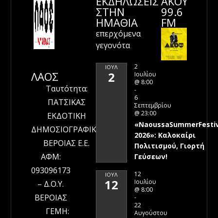
ΕΚΔΗΛΩΣΕΙΣ
ΑΚΟΥ
ΣΤΗΝ
99.6
ΗΜΑΘΊΑ
FM
επερχόμενα
γεγονότα
2
ΙΟΎΛ
ΛΑΟΣ
2
Ιουλίου
@ 8:00
Ταυτότητα:
-
6
ΠΑΤΣΙΚΑΣ
Σεπτεμβρίου
@ 23:00
ΕΚΔΟΤΙΚΗ
«NaoussaSummerFestiv
ΔΗΜΟΣΙΟΓΡΑΦΙΚΗ
2026»: Καλοκαίρι
ΒΕΡΟΙΑΣ Ε.Ε.
Πολιτισμού, Γιορτή
ΑΦΜ:
Γεύσεων!
093096173
12
ΙΟΎΛ
12
Ιουλίου
– Δ.Ο.Υ.
@ 8:00
ΒΕΡΟΙΑΣ
-
22
ΓΕΜΗ:
Αυγούστου