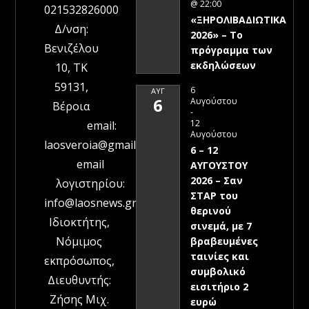
@ 22:00
021532826000
«ΞΗΡΟΛΙΒΑΔΙΩΤΙΚΑ
Δ/νση:
2026» – To
Βενιζέλου
πρόγραμμα των
εκδηλώσεων
10, ΤΚ
59131,
6
ΑΥΓ
6
Αυγούστου
Βέροια
-
12
email:
Αυγούστου
laosveroia@gmail.com
6 – 12
email
ΑΥΓΟΥΣΤΟΥ
2026 – Σαν
λογιστηρίου:
ΣΤΑΡ του
info@laosnews.gr
θερινού
Ιδιοκτήτης,
σινεμά, με 7
Νόμιμος
βραβευμένες
ταινίες και
εκπρόσωπος,
συμβολικό
Διευθυντής:
εισιτήριο 2
Ζήσης Μιχ.
ευρώ