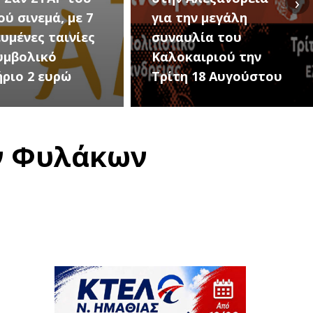
›
ην μεγάλη
Εκδηλώσεις Νέου
υλία του
Προδρόμου Ημαθίας
αιριού την
(Μεταμόρφωση του
 18 Αυγούστου
Σωτήρος)
ν Φυλάκων