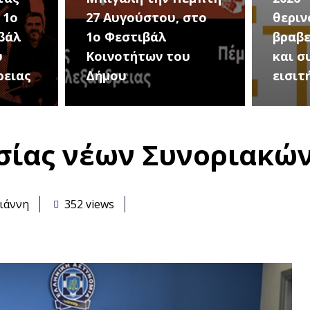
στο
θερινού σινεμά, με 7
για τ
βραβευμένες ταινίες
συνα
υ
και συμβολικό
Καλοκ
εισιτήριο 2 ευρώ
Τρίτη
σίας νέων Συνοριακώ
ιάννη
352 views