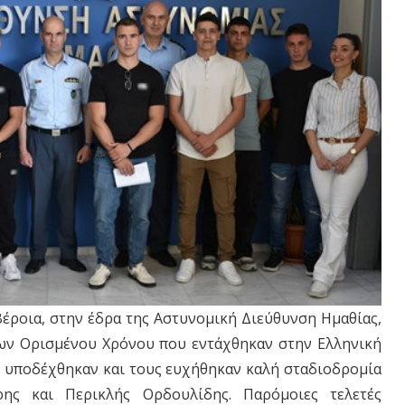
Βέροια, στην έδρα της Αστυνομική Διεύθυνση Ημαθίας,
ων Ορισμένου Χρόνου που εντάχθηκαν στην Ελληνική
 υποδέχθηκαν και τους ευχήθηκαν καλή σταδιοδρομία
ρης και Περικλής Ορδουλίδης. Παρόμοιες τελετές