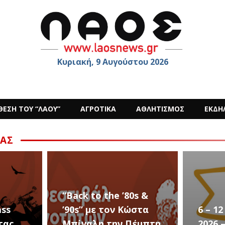
Κυριακή, 9 Αυγούστου 2026
ΘΕΣΗ ΤΟΥ “ΛΑΟΥ”
ΑΓΡΟΤΙΚΑ
ΑΘΛΗΤΙΣΜΟΣ
ΕΚΔΗ
ΑΣ
s &
στα
6 – 12 ΑΥΓΟΥΣΤΟΥ
Ο Sid
έμπτη
2026 – Σαν ΣΤΑΡ του
στην 