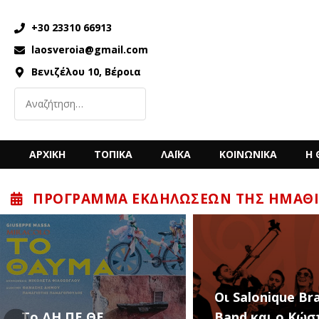
+30 23310 66913
laosveroia@gmail.com
Βενιζέλου 10, Βέροια
ΑΡΧΙΚΗ
ΤΟΠΙΚΑ
ΛΑΪΚΑ
ΚΟΙΝΩΝΙΚΑ
Η 
ΠΡΌΓΡΑΜΜΑ ΕΚΔΗΛΏΣΕΩΝ ΤΗΣ ΗΜΑΘΊ
“Back to the ’80
Οι Salonique Brass
’90s” με τον Κώ
Band και ο Κώστας
Μπίγαλη την Π