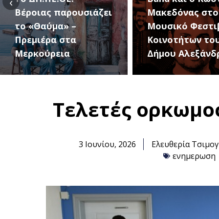
‹
Μακεδόνας στο 1ο
27 Αυγούστου, 
Μουσικό Φεστιβάλ
1ο Φεστιβάλ
Κοινοτήτων του
Κοινοτήτων το
Δήμου Αλεξάνδρειας
Δήμου
Τελετές ορκωμο
3 Ιουνίου, 2026
Ελευθερία Τσιμογ
ενημερωση