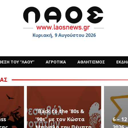
Κυριακή, 9 Αυγούστου 2026
ΘΕΣΗ ΤΟΥ “ΛΑΟΥ”
ΑΓΡΟΤΙΚΑ
ΑΘΛΗΤΙΣΜΟΣ
ΕΚΔΗ
ΑΣ
s &
στα
6 – 12 ΑΥΓΟΥΣΤΟΥ
Ο Sid
έμπτη
2026 – Σαν ΣΤΑΡ του
στην 