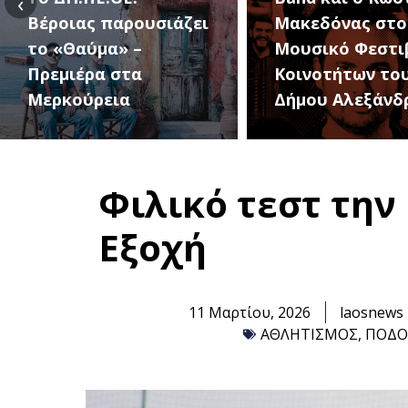
‹
Μακεδόνας στο 1ο
27 Αυγούστου, 
Μουσικό Φεστιβάλ
1ο Φεστιβάλ
Κοινοτήτων του
Κοινοτήτων το
Δήμου Αλεξάνδρειας
Δήμου
Φιλικό τεστ την
Εξοχή
11 Μαρτίου, 2026
laosnews
ΑΘΛΗΤΙΣΜΟΣ
,
ΠΟΔΟ