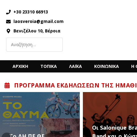
+30 23310 66913
laosveroia@gmail.com
Βενιζέλου 10, Βέροια
ΑΡΧΙΚΗ
ΤΟΠΙΚΑ
ΛΑΪΚΑ
ΚΟΙΝΩΝΙΚΑ
Η 
ΠΡΌΓΡΑΜΜΑ ΕΚΔΗΛΏΣΕΩΝ ΤΗΣ ΗΜΑΘΊ
“Back to the ’80
Οι Salonique Brass
’90s” με τον Κώ
Band και ο Κώστας
Μπίγαλη την Π