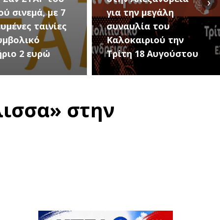
›
ην μεγάλη
Εκδηλώσεις Νέου
υλία του
Προδρόμου Ημαθίας
αιριού την
(Μεταμόρφωση του
 18 Αυγούστου
Σωτήρος)
λισσα» στην