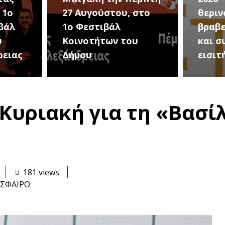
στο
θερινού σινεμά, με 7
για τ
βραβευμένες ταινίες
συνα
υ
και συμβολικό
Καλοκ
εισιτήριο 2 ευρώ
Τρίτη
 Κυριακή για τη «Βασί
181 views
ΣΦΑΙΡΟ