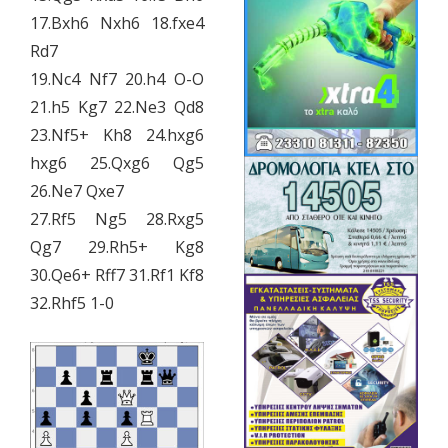
17.Bxh6 Nxh6 18.fxe4
Rd7
19.Nc4 Nf7 20.h4 O-O
21.h5 Kg7 22.Ne3 Qd8
23.Nf5+ Kh8 24.hxg6
hxg6 25.Qxg6 Qg5
26.Ne7 Qxe7
27.Rf5 Ng5 28.Rxg5
Qg7 29.Rh5+ Kg8
30.Qe6+ Rff7 31.Rf1 Kf8
32.Rhf5 1-0