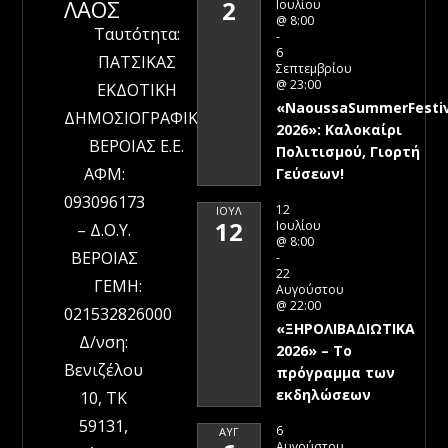
ΛΑΟΣ
2
Ιουλίου
@ 8:00
Ταυτότητα:
-
6
ΠΑΤΣΙΚΑΣ
Σεπτεμβρίου
@ 23:00
ΕΚΔΟΤΙΚΗ
«NaoussaSummerFestiv
ΔΗΜΟΣΙΟΓΡΑΦΙΚΗ
2026»: Καλοκαίρι
ΒΕΡΟΙΑΣ Ε.Ε.
Πολιτισμού, Γιορτή
ΑΦΜ:
Γεύσεων!
093096173
12
ΙΟΎΛ
12
Ιουλίου
– Δ.Ο.Υ.
@ 8:00
ΒΕΡΟΙΑΣ
-
22
ΓΕΜΗ:
Αυγούστου
@ 22:00
021532826000
«ΞΗΡΟΛΙΒΑΔΙΩΤΙΚΑ
Δ/νση:
2026» – To
Βενιζέλου
πρόγραμμα των
εκδηλώσεων
10, ΤΚ
59131,
6
ΑΥΓ
Αυγούστου