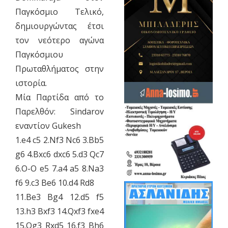
Παγκόσμιο Τελικό,
δημιουργώντας έτσι
τον νεότερο αγώνα
Παγκόσμιου
Πρωταθλήματος στην
ιστορία.
​Μία Παρτίδα από το
Παρελθόν: Sindarov
εναντίον Gukesh
1.e4 c5 2.Nf3 Nc6 3.Bb5
g6 4.Bxc6 dxc6 5.d3 Qc7
6.O-O e5 7.a4 a5 8.Na3
f6 9.c3 Be6 10.d4 Rd8
11.Be3 Bg4 12.d5 f5
13.h3 Bxf3 14.Qxf3 fxe4
15.Qg3 Rxd5 16.f3 Bh6