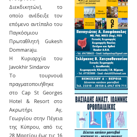
Διεκδικητών), το
οποίο ανέδειξε τον
επόμενο αντίπαλο του
Παγκόσμιου
Πρωταθλητή Gukesh
Dommaraju.
​Η Κυριαρχία του
Javokhir Sindarov
​Το τουρνουά
πραγματοποιήθηκε
στο Cap St Georges
Hotel & Resort στο
Ακρωτήρι Αγ,
Γεωργίου στην Πέγεια
της Κύπρου, από τις
28 Μαρτίου έως τις 16