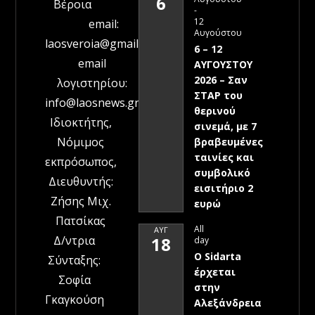
6
Βέροια
-
12
email:
Αυγούστου
laosveroia@gmail.com
6 – 12
email
ΑΥΓΟΥΣΤΟΥ
2026 – Σαν
λογιστηρίου:
ΣΤΑΡ του
info@laosnews.gr
θερινού
Ιδιοκτήτης,
σινεμά, με 7
Νόμιμος
βραβευμένες
ταινίες και
εκπρόσωπος,
συμβολικό
Διευθυντής:
εισιτήριο 2
Ζήσης Μιχ.
ευρώ
Πατσίκας
All
ΑΥΓ
Δ/ντρια
18
day
Ο Sidarta
Σύνταξης:
έρχεται
Σοφία
στην
Γκαγκούση
Αλεξάνδρεια