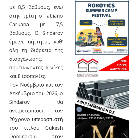
με 8,5 βαθμούς, ενώ
στην τρίτη ο Fabiano
Caruana με 7,5
βαθμούς. Ο Sindarov
έμεινε αήττητος καθ’
όλη τη διάρκεια της
διοργάνωσης,
σημειώνοντας 6 νίκες
και 8 ισοπαλίες.
​Τον Νοέμβριο και τον
Δεκέμβριο του 2026, ο
Sindarov θα
αντιμετωπίσει τον
20χρονο υπερασπιστή
του τίτλου Gukesh
Dommaraju στον