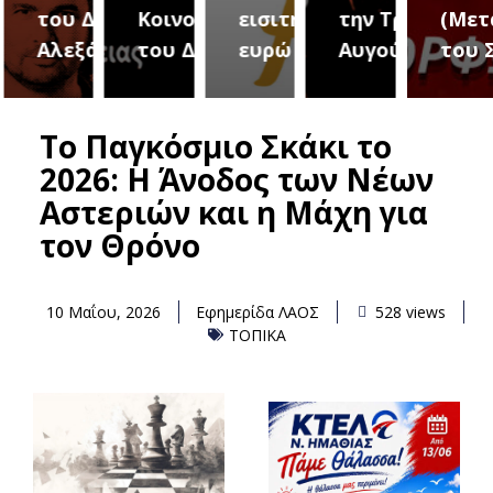
του Δήμου
Κοινοτήτων
εισιτήριο 2
την Τρίτη 18
(Μετ
ύρεια
Αλεξάνδρειας
του Δήμου
ευρώ
Αυγούστου
του 
Το Παγκόσμιο Σκάκι το
2026: Η Άνοδος των Νέων
Αστεριών και η Μάχη για
τον Θρόνο
10 Μαΐου, 2026
Εφημερίδα ΛΑΟΣ
528 views
ΤΟΠΙΚΑ