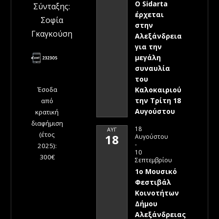
Ο Sidarta
Σύνταξης:
έρχεται
Σοφία
στην
Γκαγκούση
Αλεξάνδρεια
για την
μεγάλη
συναυλία
του
Έσοδα
Καλοκαιριού
την Τρίτη 18
από
Αυγούστου
κρατική
διαφήμιση
18
ΑΥΓ
(έτος
18
Αυγούστου
-
2025):
10
300€
Σεπτεμβρίου
1ο Μουσικό
Φεστιβάλ
Κοινοτήτων
Δήμου
Αλεξάνδρειας