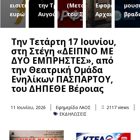
τήτων
εισιτήριο 2
την Τρίτη 18
(Μεταμόρφωση
Εφορεία
μουσ
ήμου
ευρώ
Αυγούστου
του Σωτήρος)
Αρχαιοτήτων
βραδ
Την Τετάρτη 17 Ιουνίου,
στη Στέγη «ΔΕΙΠΝΟ ΜΕ
ΔΥΟ ΕΜΠΡΗΣΤΕΣ», από
την Θεατρική Ομάδα
Ενηλίκων ΠΑΣΠΑΡΤΟΥ,
του ΔΗΠΕΘΕ Βέροιας
11 Ιουνίου, 2026
Εφημερίδα ΛΑΟΣ
2117 views
ΕΚΔΗΛΩΣΕΙΣ