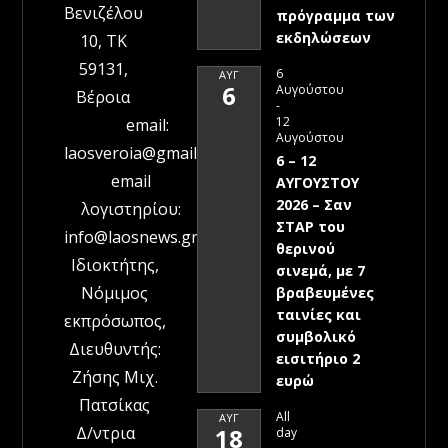
Βενιζέλου
πρόγραμμα των
εκδηλώσεων
10, ΤΚ
59131,
6
ΑΥΓ
6
Αυγούστου
Βέροια
-
12
email:
Αυγούστου
laosveroia@gmail.com
6 – 12
email
ΑΥΓΟΥΣΤΟΥ
2026 – Σαν
λογιστηρίου:
ΣΤΑΡ του
info@laosnews.gr
θερινού
Ιδιοκτήτης,
σινεμά, με 7
Νόμιμος
βραβευμένες
ταινίες και
εκπρόσωπος,
συμβολικό
Διευθυντής:
εισιτήριο 2
Ζήσης Μιχ.
ευρώ
Πατσίκας
All
ΑΥΓ
Δ/ντρια
18
day