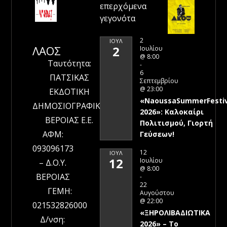
επερχόμενα
γεγονότα
2
ΙΟΎΛ
ΛΑΟΣ
2
Ιουλίου
@ 8:00
Ταυτότητα:
-
6
ΠΑΤΣΙΚΑΣ
Σεπτεμβρίου
@ 23:00
ΕΚΔΟΤΙΚΗ
«NaoussaSummerFestiv
ΔΗΜΟΣΙΟΓΡΑΦΙΚΗ
2026»: Καλοκαίρι
ΒΕΡΟΙΑΣ Ε.Ε.
Πολιτισμού, Γιορτή
ΑΦΜ:
Γεύσεων!
093096173
12
ΙΟΎΛ
12
Ιουλίου
– Δ.Ο.Υ.
@ 8:00
ΒΕΡΟΙΑΣ
-
22
ΓΕΜΗ:
Αυγούστου
@ 22:00
021532826000
«ΞΗΡΟΛΙΒΑΔΙΩΤΙΚΑ
Δ/νση:
2026» – To