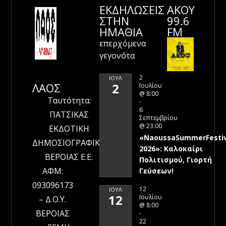
ΕΚΔΗΛΩΣΕΙΣ
ΑΚΟΥ
ΣΤΗΝ
99.6
ΗΜΑΘΊΑ
FM
επερχόμενα
γεγονότα
2
ΙΟΎΛ
ΛΑΟΣ
2
Ιουλίου
@ 8:00
Ταυτότητα:
-
6
ΠΑΤΣΙΚΑΣ
Σεπτεμβρίου
@ 23:00
ΕΚΔΟΤΙΚΗ
«NaoussaSummerFestiv
ΔΗΜΟΣΙΟΓΡΑΦΙΚΗ
2026»: Καλοκαίρι
ΒΕΡΟΙΑΣ Ε.Ε.
Πολιτισμού, Γιορτή
ΑΦΜ:
Γεύσεων!
093096173
12
ΙΟΎΛ
12
Ιουλίου
– Δ.Ο.Υ.
@ 8:00
ΒΕΡΟΙΑΣ
-
22