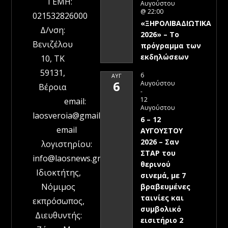
ΓΕΜΗ:
Αυγούστου
@ 22:00
021532826000
«ΞΗΡΟΛΙΒΑΔΙΩΤΙΚΑ
Δ/νση:
2026» – To
Βενιζέλου
πρόγραμμα των
εκδηλώσεων
10, ΤΚ
59131,
6
ΑΥΓ
6
Αυγούστου
Βέροια
-
12
email:
Αυγούστου
laosveroia@gmail.com
6 – 12
email
ΑΥΓΟΥΣΤΟΥ
2026 – Σαν
λογιστηρίου:
ΣΤΑΡ του
info@laosnews.gr
θερινού
Ιδιοκτήτης,
σινεμά, με 7
Νόμιμος
βραβευμένες
ταινίες και
εκπρόσωπος,
συμβολικό
Διευθυντής:
εισιτήριο 2