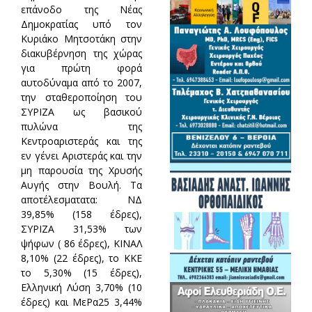
επάνοδο της Νέας
Δημοκρατίας υπό τον
Κυριάκο Μητσοτάκη στην
διακυβέρνηση της χώρας
για πρώτη φορά
αυτοδύναμα από το 2007,
την σταθεροποίηση του
ΣΥΡΙΖΑ ως βασικού
πυλώνα της
Κεντροαριστεράς και της
εν γένει Αριστεράς και την
μη παρουσία της Χρυσής
Αυγής στην Βουλή. Τα
αποτέλεσματατα: ΝΔ
39,85% (158 έδρες),
ΣΥΡΙΖΑ 31,53% των
ψήφων ( 86 έδρες), ΚΙΝΑΛ
8,10% (22 έδρες), το ΚΚΕ
το 5,30% (15 έδρες),
Ελληνική Λύση 3,70% (10
έδρες) και ΜεΡα25 3,44%