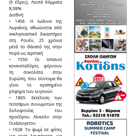
(9 έδρες), Λοιπά Κόμματα
8,08%.
Διεθνή:
• 1456: Η Ιωάννα της
Λωραίνης αθωώνεται από
εκκλησιαστικό δικαστήριο
στη Ρουέν, 25 χρόνια
μετά το θάνατό της στην
πυρά ως αιρετική.
• 1550: Οι Ισπανοί
κονκισταδόρες φέρνουν
τη σοκολάτα στην
Ευρώπη, που σύντομα θα
γίνει το αγαπημένο
ρόφημα των ευγενών.
• 1865: Εκτέλεση των
τεσσάρων συνωμοτών της
δολοφονίας του
προέδρου Λίνκολν στην
Ουάσινγκτον.
• 1928: Το ψωμί σε φέτες
για τοστ λανσάρεται για