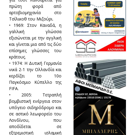
πρώτη φορά από
αρτοβιομηχανία στο
Τσίλικοθ του Μιζούρι.
• 1969: Στον Καναδά, η
γαλλική γλώσσα
εξισώνεται με την αγγλική
και γίνεται μια από τις δύο
επίσημες γλώσσες του
κράτους.
• 1974: Η Δυτική Γερμανία
νικά 2-1 την Ολλανδία και
κερδίζει το 10ο
Παγκόσμιο Κύπελλο της
FIFA.
• 2005: Τετραπλή
βομβιστική ενέργεια στον
υπόγειο σιδηρόδρομο και
σε αστικό λεωφορείο του
Λονδίνου, που
αποδίδεται σε
εξτρεμιστική ισλαμική