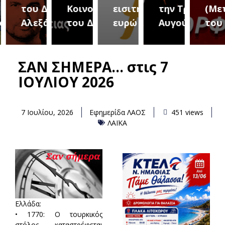
του Δήμου
Κοινοτήτων
εισιτήριο 2
την Τρίτη 18
(Μετ
ύρεια
Αλεξάνδρειας
του Δήμου
ευρώ
Αυγούστου
του 
ΣΑΝ ΣΗΜΕΡΑ… στις 7
ΙΟΥΛΙΟΥ 2026
7 Ιουλίου, 2026
Εφημερίδα ΛΑΟΣ
451 views
ΛΑΪΚΑ
Ελλάδα:
• 1770: Ο τουρκικός
στόλος καταστρέφεται