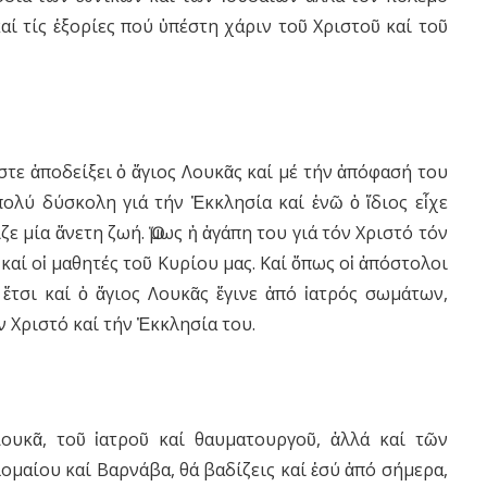
αί τίς ἐξορίες πού ὑπέστη χάριν τοῦ Χριστοῦ καί τοῦ
στε ἀποδείξει ὁ ἅγιος Λουκᾶς καί μέ τήν ἀπόφασή του
πολύ δύσκολη γιά τήν Ἐκκλησία καί ἐνῶ ὁ ἴδιος εἶχε
ε μία ἄνετη ζωή. Ὅμως ἡ ἀγάπη του γιά τόν Χριστό τόν
 καί οἱ μαθητές τοῦ Κυρίου μας. Καί ὅπως οἱ ἀπόστολοι
 ἔτσι καί ὁ ἅγιος Λουκᾶς ἔγινε ἀπό ἰατρός σωμάτων,
 Χριστό καί τήν Ἐκκλησία του.
Λουκᾶ, τοῦ ἰατροῦ καί θαυματουργοῦ, ἀλλά καί τῶν
αίου καί Βαρνάβα, θά βαδίζεις καί ἐσύ ἀπό σήμερα,