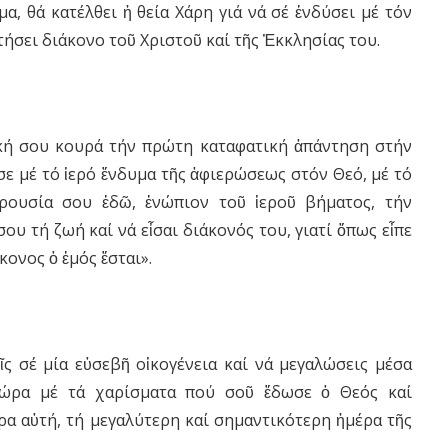
α, θά κατέλθει ἡ θεία Χάρη γιά νά σέ ἐνδύσει μέ τόν
ήσει διάκονο τοῦ Χριστοῦ καί τῆς Ἐκκλησίας του.
κή σου κουρά τήν πρώτη καταφατική ἀπάντηση στήν
σε μέ τό ἱερό ἔνδυμα τῆς ἀφιερώσεως στόν Θεό, μέ τό
αρουσία σου ἐδῶ, ἐνώπιον τοῦ ἱεροῦ βήματος, τήν
ου τή ζωή καί νά εἶσαι διάκονός του, γιατί ὅπως εἶπε
άκονος ὁ ἐμός ἔσται».
ῖς σέ μία εὐσεβῆ οἰκογένεια καί νά μεγαλώσεις μέσα
τώρα μέ τά χαρίσματα πού σοῦ ἔδωσε ὁ Θεός καί
ρα αὐτή, τή μεγαλύτερη καί σημαντικότερη ἡμέρα τῆς