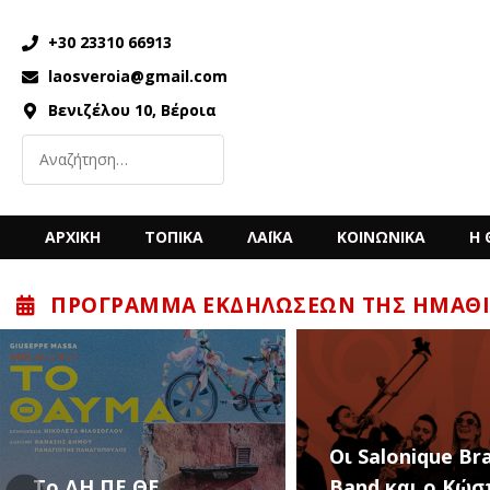
+30 23310 66913
laosveroia@gmail.com
Βενιζέλου 10, Βέροια
ΑΡΧΙΚΗ
ΤΟΠΙΚΑ
ΛΑΪΚΑ
ΚΟΙΝΩΝΙΚΑ
Η 
ΠΡΌΓΡΑΜΜΑ ΕΚΔΗΛΏΣΕΩΝ ΤΗΣ ΗΜΑΘΊ
“Back to the ’80
Οι Salonique Brass
’90s” με τον Κώ
Band και ο Κώστας
Μπίγαλη την Π