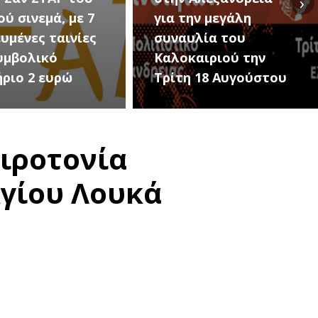
›
ην μεγάλη
Εκδηλώσεις Νέου
υλία του
Προδρόμου Ημαθίας
αιριού την
(Μεταμόρφωση του
 18 Αυγούστου
Σωτήρος)
ιροτονία
Αγίου Λουκά