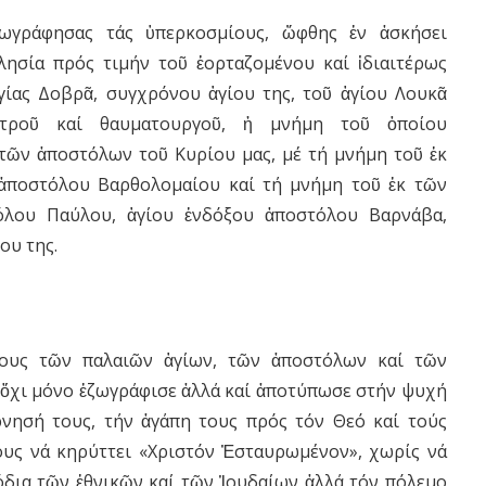
ωγράφησας τάς ὑπερκοσμίους, ὤφθης ἐν ἀσκήσει
λησία πρός τιμήν τοῦ ἑορταζομένου καί ἰδιαιτέρως
ίας Δοβρᾶ, συγχρόνου ἁγίου της, τοῦ ἁγίου Λουκᾶ
ατροῦ καί θαυματουργοῦ, ἡ μνήμη τοῦ ὁποίου
τῶν ἀποστόλων τοῦ Κυρίου μας, μέ τή μνήμη τοῦ ἐκ
ἀποστόλου Βαρθολομαίου καί τή μνήμη τοῦ ἐκ τῶν
λου Παύλου, ἁγίου ἐνδόξου ἀποστόλου Βαρνάβα,
ου της.
ίους τῶν παλαιῶν ἁγίων, τῶν ἀποστόλων καί τῶν
ὄχι μόνο ἐζωγράφισε ἀλλά καί ἀποτύπωσε στήν ψυχή
ρνησή τους, τήν ἀγάπη τους πρός τόν Θεό καί τούς
ους νά κηρύττει «Χριστόν Ἐσταυρωμένον», χωρίς νά
πόδια τῶν ἐθνικῶν καί τῶν Ἰουδαίων ἀλλά τόν πόλεμο