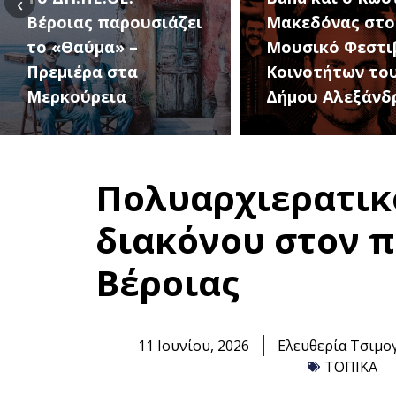
‹
Μακεδόνας στο 1ο
27 Αυγούστου, 
Μουσικό Φεστιβάλ
1ο Φεστιβάλ
Κοινοτήτων του
Κοινοτήτων το
Δήμου Αλεξάνδρειας
Δήμου
Πολυαρχιερατικό
διακόνου στον π
Βέροιας
11 Ιουνίου, 2026
Ελευθερία Τσιμο
ΤΟΠΙΚΑ