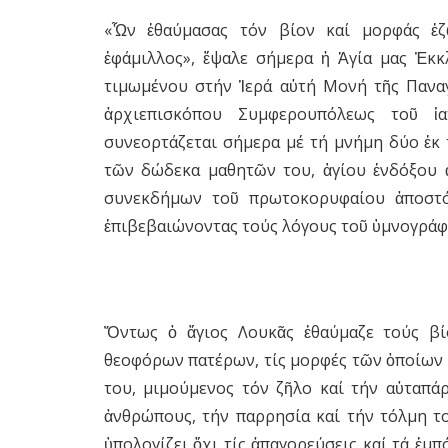
«Ὧν ἐθαύμασας τόν βίον καί μορφάς ἐζ
ἐφάμιλλος», ἔψαλε σήμερα ἡ Ἁγία μας Ἐκκ
τιμωμένου στήν Ἱερά αὐτή Μονή τῆς Παναγ
ἀρχιεπισκόπου Συμφερουπόλεως τοῦ ἰ
συνεορτάζεται σήμερα μέ τή μνήμη δύο ἐκ 
τῶν δώδεκα μαθητῶν του, ἁγίου ἐνδόξου 
συνεκδήμων τοῦ πρωτοκορυφαίου ἀποστό
ἐπιβεβαιώνοντας τούς λόγους τοῦ ὑμνογράφ
Ὄντως ὁ ἅγιος Λουκᾶς ἐθαύμαζε τούς β
θεοφόρων πατέρων, τίς μορφές τῶν ὁποίων 
του, μιμούμενος τόν ζῆλο καί τήν αὐταπά
ἀνθρώπους, τήν παρρησία καί τήν τόλμη τ
ὑπολογίζει ὄχι τίς ἀπαγορεύσεις καί τά ἐμ