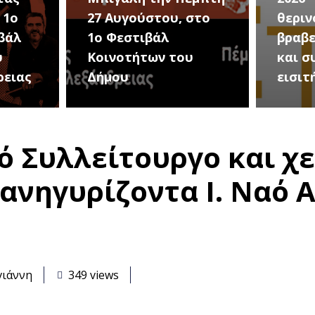
στο
θερινού σινεμά, με 7
για τ
βραβευμένες ταινίες
συνα
υ
και συμβολικό
Καλοκ
εισιτήριο 2 ευρώ
Τρίτη
 Συλλείτουργο και χε
ανηγυρίζοντα Ι. Ναό 
γιάννη
349 views