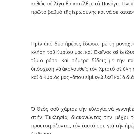
καθώς σέ λίγο θά κατέλθει τό Πανάγιο Πνεῦμ
πρῶτο βαθμό τῆς ἱερωσύνης καί νά σέ καταστ
Πρίν ἀπό δύο ἡμέρες ἔδωσες μέ τή μοναχι
κλήση τοῦ Κυρίου μας, καί Ἐκεῖνος σέ ἐνέδυ
τίμιο ράσο. Καί σήμερα δίδεις μέ τήν π
ὑπόσχεση νά ἀκολουθεῖς τόν Χριστό σέ ὅλη σ
καί ὁ Κύριός μας «ὅπου εἰμί ἐγώ ἐκεῖ καί ὁ δι
Ὁ Θεός σοῦ χάρισε τήν εὐλογία νά γεννηθε
στήν Ἐκκλησία, διακονώντας την μέχρι 
προετοιμάζοντας τόν ἑαυτό σου γιά τήν ἡμέ
ζωῆς σου.