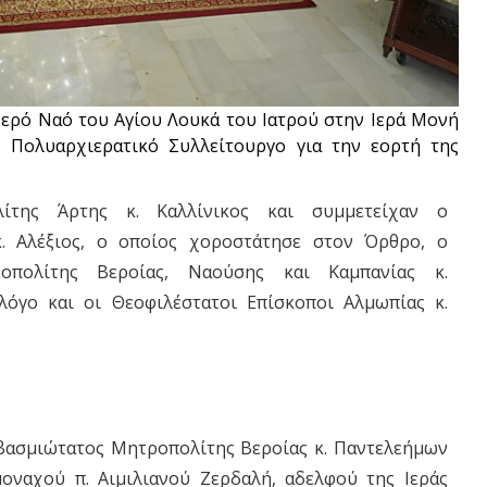
Ιερό Ναό του Αγίου Λουκά του Ιατρού στην Ιερά Μονή
 Πολυαρχιερατικό Συλλείτουργο για την εορτή της
ίτης Άρτης κ. Καλλίνικος και συμμετείχαν ο
. Αλέξιος, ο οποίος χοροστάτησε στον Όρθρο, ο
οπολίτης Βεροίας, Ναούσης και Καμπανίας κ.
λόγο και οι Θεοφιλέστατοι Επίσκοποι Αλμωπίας κ.
Σεβασμιώτατος Μητροπολίτης Βεροίας κ. Παντελεήμων
μοναχού π. Αιμιλιανού Ζερδαλή, αδελφού της Ιεράς