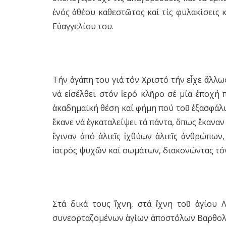
ἑνός ἀθέου καθεστῶτος καί τίς φυλακίσεις κ
Εὐαγγελίου του.
Τήν ἀγάπη του γιά τόν Χριστό τήν εἶχε ἄλλω
νά εἰσέλθει στόν ἱερό κλῆρο σέ μία ἐποχή 
ἀκαδημαϊκή θέση καί φήμη πού τοῦ ἐξασφάλιζ
ἔκανε νά ἐγκαταλείψει τά πάντα, ὅπως ἔκαναν
ἔγιναν ἀπό ἁλιεῖς ἰχθύων ἁλιεῖς ἀνθρώπων,
ἰατρός ψυχῶν καί σωμάτων, διακονώντας τόν
Στά δικά τους ἴχνη, στά ἴχνη τοῦ ἁγίου 
συνεορταζομένων ἁγίων ἀποστόλων Βαρθολομ