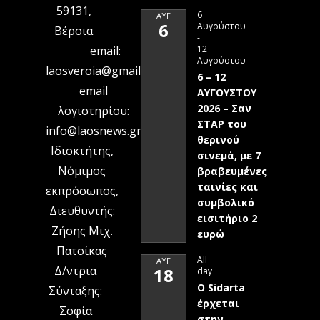
59131,
6
ΑΥΓ
6
Αυγούστου
Βέροια
-
12
email:
Αυγούστου
laosveroia@gmail.com
6 – 12
email
ΑΥΓΟΥΣΤΟΥ
2026 – Σαν
λογιστηρίου:
ΣΤΑΡ του
info@laosnews.gr
θερινού
Ιδιοκτήτης,
σινεμά, με 7
Νόμιμος
βραβευμένες
ταινίες και
εκπρόσωπος,
συμβολικό
Διευθυντής:
εισιτήριο 2
Ζήσης Μιχ.
ευρώ
Πατσίκας
All
ΑΥΓ
Δ/ντρια
18
day
Ο Sidarta
Σύνταξης:
έρχεται
Σοφία
στην