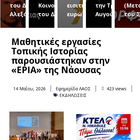
του Δήμου
Κοινοτήτων
εισιτήριο 2
την Τρίτη 18
(Μετ
ύρεια
Αλεξάνδρειας
του Δήμου
ευρώ
Αυγούστου
του 
Μαθητικές εργασίες
Τοπικής Ιστορίας
παρουσιάστηκαν στην
«ΕΡΙΑ» της Νάουσας
14 Μαΐου, 2026
Εφημερίδα ΛΑΟΣ
423 views
ΕΚΔΗΛΩΣΕΙΣ