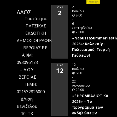
2
ΙΟΎΛ
ΛΑΟΣ
2
Ιουλίου
@ 8:00
Ταυτότητα:
-
6
ΠΑΤΣΙΚΑΣ
Σεπτεμβρίου
@ 23:00
ΕΚΔΟΤΙΚΗ
«NaoussaSummerFestiv
ΔΗΜΟΣΙΟΓΡΑΦΙΚΗ
2026»: Καλοκαίρι
ΒΕΡΟΙΑΣ Ε.Ε.
Πολιτισμού, Γιορτή
ΑΦΜ:
Γεύσεων!
093096173
12
ΙΟΎΛ
12
Ιουλίου
– Δ.Ο.Υ.
@ 8:00
ΒΕΡΟΙΑΣ
-
22
ΓΕΜΗ:
Αυγούστου
@ 22:00
021532826000
«ΞΗΡΟΛΙΒΑΔΙΩΤΙΚΑ
Δ/νση:
2026» – To
Βενιζέλου
πρόγραμμα των
εκδηλώσεων
10, ΤΚ