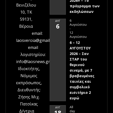
2026» – To
Βενιζέλου
πρόγραμμα των
εκδηλώσεων
10, ΤΚ
59131,
6
ΑΥΓ
6
Αυγούστου
Βέροια
-
12
email:
Αυγούστου
laosveroia@gmail.com
6 – 12
email
ΑΥΓΟΥΣΤΟΥ
2026 – Σαν
λογιστηρίου:
ΣΤΑΡ του
info@laosnews.gr
θερινού
Ιδιοκτήτης,
σινεμά, με 7
Νόμιμος
βραβευμένες
ταινίες και
εκπρόσωπος,
συμβολικό
Διευθυντής:
εισιτήριο 2
Ζήσης Μιχ.
ευρώ
Πατσίκας
All
ΑΥΓ
Δ/ντρια
18
day