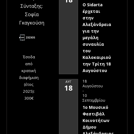
Ο Sidarta
Σύνταξης:
έρχεται
Σοφία
στην
Γκαγκούση
Αλεξάνδρεια
για την
μεγάλη
συναυλία
του
Έσοδα
Καλοκαιριού
την Τρίτη 18
από
Αυγούστου
κρατική
διαφήμιση
18
ΑΥΓ
(έτος
18
Αυγούστου
-
2025):
10
300€
Σεπτεμβρίου
1ο Μουσικό
Φεστιβάλ
Κοινοτήτων
Δήμου
Αλεξάνδρειας