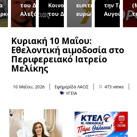
του Δήμου
Κοινοτήτων
εισιτήριο 2
την Τρίτη 18
(Μετ
ύρεια
Αλεξάνδρειας
του Δήμου
ευρώ
Αυγούστου
του 
Κυριακή 10 Μαΐου:
Εθελοντική αιμοδοσία στο
Περιφερειακό Ιατρείο
Μελίκης
10 Μαΐου, 2026
Εφημερίδα ΛΑΟΣ
473 views
ΥΓΕΙΑ