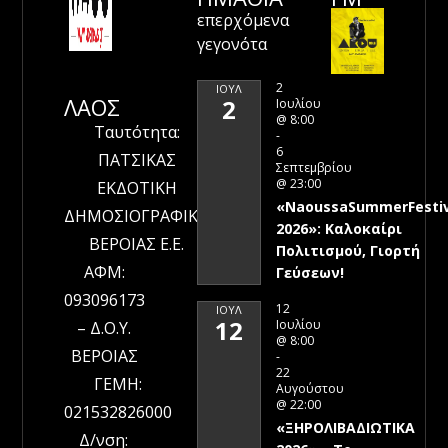
επερχόμενα
γεγονότα
2
ΙΟΎΛ
ΛΑΟΣ
2
Ιουλίου
@ 8:00
Ταυτότητα:
-
6
ΠΑΤΣΙΚΑΣ
Σεπτεμβρίου
@ 23:00
ΕΚΔΟΤΙΚΗ
«NaoussaSummerFestiv
ΔΗΜΟΣΙΟΓΡΑΦΙΚΗ
2026»: Καλοκαίρι
ΒΕΡΟΙΑΣ Ε.Ε.
Πολιτισμού, Γιορτή
ΑΦΜ:
Γεύσεων!
093096173
12
ΙΟΎΛ
12
Ιουλίου
– Δ.Ο.Υ.
@ 8:00
ΒΕΡΟΙΑΣ
-
22
ΓΕΜΗ:
Αυγούστου
@ 22:00
021532826000
«ΞΗΡΟΛΙΒΑΔΙΩΤΙΚΑ
Δ/νση: