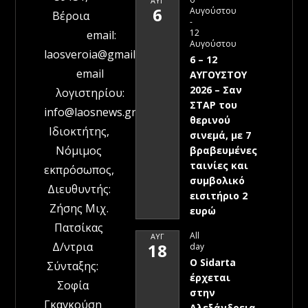
ΑΥΓ
6
Αυγούστου
Βέροια
-
12
email:
Αυγούστου
laosveroia@gmail.com
6 – 12
email
ΑΥΓΟΥΣΤΟΥ
2026 – Σαν
λογιστηρίου:
ΣΤΑΡ του
info@laosnews.gr
θερινού
Ιδιοκτήτης,
σινεμά, με 7
Νόμιμος
βραβευμένες
ταινίες και
εκπρόσωπος,
συμβολικό
Διευθυντής:
εισιτήριο 2
Ζήσης Μιχ.
ευρώ
Πατσίκας
All
ΑΥΓ
Δ/ντρια
18
day
Ο Sidarta
Σύνταξης:
έρχεται
Σοφία
στην
Γκαγκούση
Αλεξάνδρεια