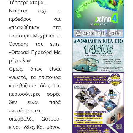
Τέσσερα άτομα…
Ντέρτια είχε ο
πρόεδρος και
«πλακώθηκε» στα
τσίπουρα. Μέχρι και ο
Θανάσης του είπε:
«Οπαααα! Πρόεδρε! Με
ρέγουλα»!
Όμως, όπως είναι
γνωστό, τα τσίπουρα
κατεβάζουν ιδέες. Τις
περισσότερες φορές
δεν είναι παρά
ανεφάρμοστες
υπερβολές. Ωστόσο,
είναι ιδέες. Και μόνον