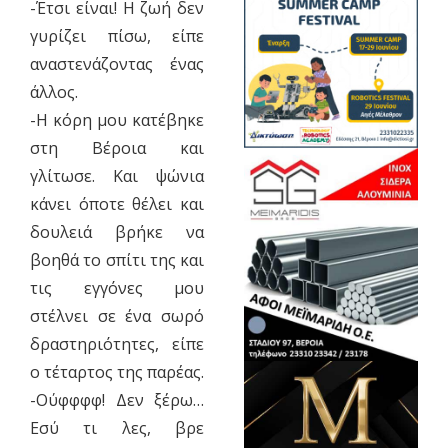
-Έτσι είναι! Η ζωή δεν
γυρίζει πίσω, είπε
αναστενάζοντας ένας
άλλος.
-Η κόρη μου κατέβηκε
στη Βέροια και
γλίτωσε. Και ψώνια
κάνει όποτε θέλει και
δουλειά βρήκε να
βοηθά το σπίτι της και
τις εγγόνες μου
στέλνει σε ένα σωρό
δραστηριότητες, είπε
ο τέταρτος της παρέας.
-Ούφφφφ! Δεν ξέρω…
Εσύ τι λες, βρε