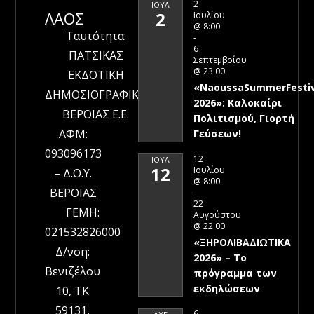
2
ΙΟΎΛ
ΛΑΟΣ
2
Ιουλίου
@ 8:00
Ταυτότητα:
-
6
ΠΑΤΣΙΚΑΣ
Σεπτεμβρίου
@ 23:00
ΕΚΔΟΤΙΚΗ
«NaoussaSummerFestiv
ΔΗΜΟΣΙΟΓΡΑΦΙΚΗ
2026»: Καλοκαίρι
ΒΕΡΟΙΑΣ Ε.Ε.
Πολιτισμού, Γιορτή
ΑΦΜ:
Γεύσεων!
093096173
12
ΙΟΎΛ
12
Ιουλίου
– Δ.Ο.Υ.
@ 8:00
ΒΕΡΟΙΑΣ
-
22
ΓΕΜΗ:
Αυγούστου
@ 22:00
021532826000
«ΞΗΡΟΛΙΒΑΔΙΩΤΙΚΑ
Δ/νση:
2026» – To
Βενιζέλου
πρόγραμμα των
εκδηλώσεων
10, ΤΚ
59131,
6