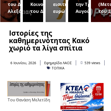
του Δήμου
Κοινοτήτων
εισιτήριο 2
την Τρίτη 18
(Μετ
ύρεια
Αλεξάνδρειας
του Δήμου
ευρώ
Αυγούστου
του 
Ιστορίες της
καθημερινότητας Κακό
χωριό τα λίγα σπίτια
6 Ιουνίου, 2026
Εφημερίδα ΛΑΟΣ
539 views
ΤΟΠΙΚΑ
Του Θανάση Μελετίδη