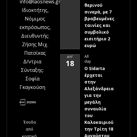
info@laosnews.gr
θερινού
Ιδιοκτήτης,
σινεμά, με 7
Νόμιμος
βραβευμένες
ταινίες και
εκπρόσωπος,
συμβολικό
Διευθυντής:
εισιτήριο 2
Ζήσης Μιχ.
ευρώ
Πατσίκας
All
ΑΥΓ
Δ/ντρια
18
day
Ο Sidarta
Σύνταξης:
έρχεται
Σοφία
στην
Γκαγκούση
Αλεξάνδρεια
για την
μεγάλη
συναυλία
του
Έσοδα
Καλοκαιριού
την Τρίτη 18
από
Αυγούστου
κρατική