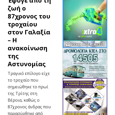
Έφυγε από τη
ζωή ο
87χρονος του
τροχαίου
στον Γαλαξία
– Η
ανακοίνωση
της
Αστυνομίας
Τραγικό επίλογο είχε
το τροχαίο που
σημειώθηκε το πρωί
της Τρίτης στη
Βέροια, καθώς ο
87χρονος άνδρας που
παρασύρθηκε από