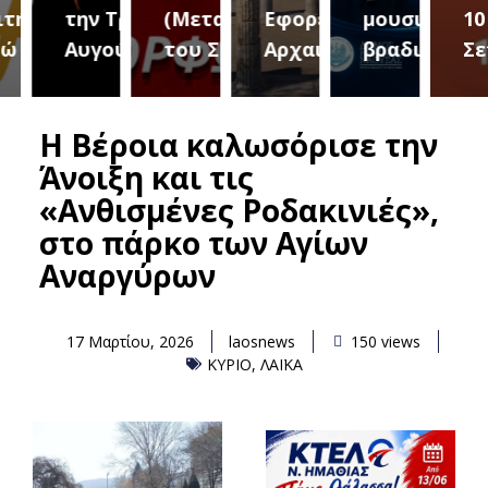
ριο 2
την Τρίτη 18
(Μεταμόρφωση
Εφορεία
μουσική
10
Αυγούστου
του Σωτήρος)
Αρχαιοτήτων
βραδιά
Σεπτ
Η Βέροια καλωσόρισε την
Άνοιξη και τις
«Ανθισμένες Ροδακινιές»,
στο πάρκο των Αγίων
Αναργύρων
17 Μαρτίου, 2026
laosnews
150 views
ΚΥΡΙΟ
,
ΛΑΪΚΑ