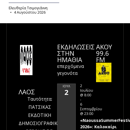
Ελευθερία Τσιμογιάννη
4 Αυγούστου 2026
ΕΚΔΗΛΩΣΕΙΣ
ΑΚΟΥ
ΣΤΗΝ
99.6
ΗΜΑΘΊΑ
FM
επερχόμενα
γεγονότα
2
ΙΟΎΛ
ΛΑΟΣ
2
Ιουλίου
@ 8:00
Ταυτότητα:
-
6
ΠΑΤΣΙΚΑΣ
Σεπτεμβρίου
@ 23:00
ΕΚΔΟΤΙΚΗ
«NaoussaSummerFestiv
ΔΗΜΟΣΙΟΓΡΑΦΙΚΗ
2026»: Καλοκαίρι