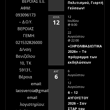
ΒΕΡΟΙΑΣ Ε.Ε.
Πολιτισμού, Γιορτή
ΑΦΜ:
Γεύσεων!
093096173
12
ΙΟΎΛ
12
Ιουλίου
– Δ.Ο.Υ.
@ 8:00
ΒΕΡΟΙΑΣ
-
22
ΓΕΜΗ:
Αυγούστου
@ 22:00
021532826000
«ΞΗΡΟΛΙΒΑΔΙΩΤΙΚΑ
Δ/νση:
2026» – To
Βενιζέλου
πρόγραμμα των
εκδηλώσεων
10, ΤΚ
59131,
6
ΑΥΓ
6
Αυγούστου
Βέροια
-
12
email:
Αυγούστου
laosveroia@gmail.com
6 – 12
email
ΑΥΓΟΥΣΤΟΥ
2026 – Σαν
λογιστηρίου:
ΣΤΑΡ του