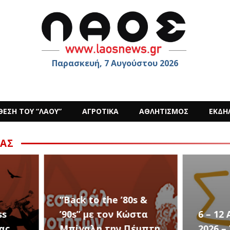
Παρασκευή, 7 Αυγούστου 2026
ΘΕΣΗ ΤΟΥ “ΛΑΟΥ”
ΑΓΡΟΤΙΚΑ
ΑΘΛΗΤΙΣΜΟΣ
ΕΚΔΗ
ΑΣ
s &
στα
6 – 12 ΑΥΓΟΥΣΤΟΥ
Ο Sid
έμπτη
2026 – Σαν ΣΤΑΡ του
στην 