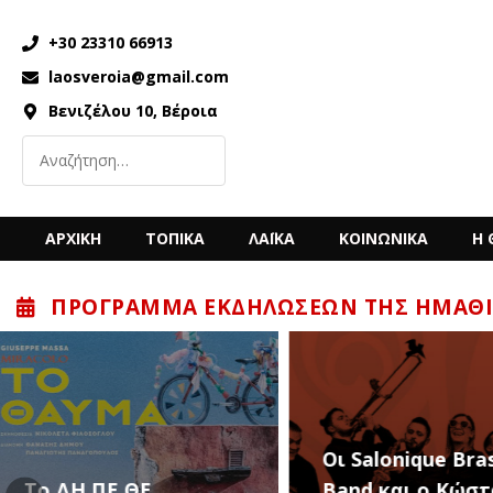
+30 23310 66913
laosveroia@gmail.com
Βενιζέλου 10, Βέροια
ΑΡΧΙΚΗ
ΤΟΠΙΚΑ
ΛΑΪΚΑ
ΚΟΙΝΩΝΙΚΑ
Η 
ΠΡΌΓΡΑΜΜΑ ΕΚΔΗΛΏΣΕΩΝ ΤΗΣ ΗΜΑΘΊ
“Back to the ’80
Οι Salonique Brass
’90s” με τον Κώ
Band και ο Κώστας
Μπίγαλη την Π