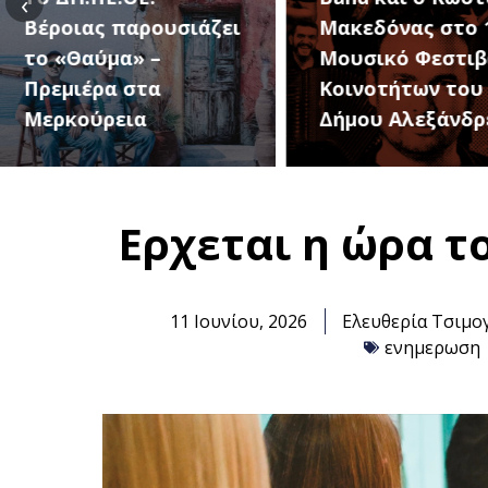
‹
Μακεδόνας στο 1ο
27 Αυγούστου, 
Μουσικό Φεστιβάλ
1ο Φεστιβάλ
Κοινοτήτων του
Κοινοτήτων το
Δήμου Αλεξάνδρειας
Δήμου
Ερχεται η ώρα 
11 Ιουνίου, 2026
Ελευθερία Τσιμο
ενημερωση