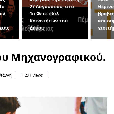
στο
θερινού σινεμά, με 7
για τ
βραβευμένες ταινίες
συνα
υ
και συμβολικό
Καλοκ
εισιτήριο 2 ευρώ
Τρίτη
του Μηχανογραφικού.
γιάννη
291 views