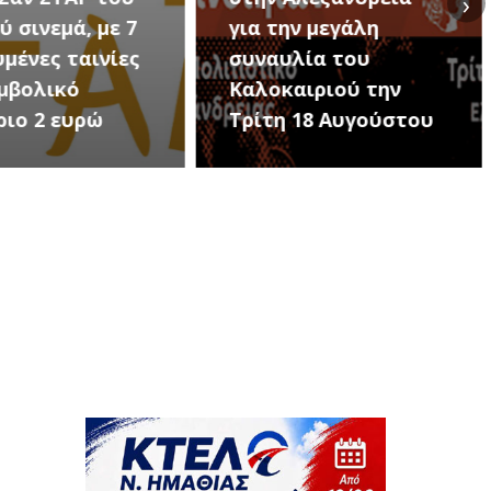
›
ην μεγάλη
Εκδηλώσεις Νέου
υλία του
Προδρόμου Ημαθίας
αιριού την
(Μεταμόρφωση του
 18 Αυγούστου
Σωτήρος)