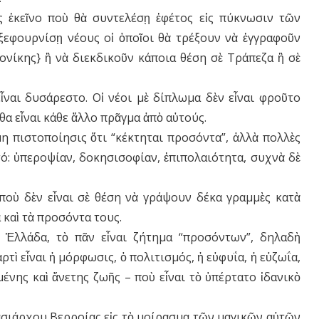
ς ἐκεῖνο ποὺ θὰ συντελέσῃ ἐφέτος εἰς πύκνωσιν τῶν
ξεφουρνίσῃ νέους οἱ ὁποῖοι θὰ τρέξουν νὰ ἐγγραφοῦν
ονίκης} ἢ νὰ διεκδικοῦν κάποια θέση σὲ Τράπεζα ἢ σὲ
ναι δυσάρεστο. Οἱ νέοι μὲ δίπλωμα δὲν εἶναι φροῦτο
θα εἶναι κάθε ἄλλο πρᾶγμα ἀπὸ αὐτούς.
μη πιστοποίησις ὅτι “κέκτηται προσόντα”, ἀλλὰ πολλὲς
τό: ὑπεροψίαν, δοκησισοφίαν, ἐπιπολαιότητα, συχνὰ δὲ
οὺ δὲν εἶναι σὲ θέση νὰ γράψουν δέκα γραμμὲς κατὰ
 καὶ τὰ προσόντα τους.
 Ἑλλάδα, τὸ πᾶν εἶναι ζήτημα “προσόντων”, δηλαδὴ
τὶ εἶναι ἡ μόρφωσις, ὁ πολιτισμός, ἡ εὐφυΐα, ἡ εὐζωΐα,
μένης καὶ ἄνετης ζωῆς – ποὺ εἶναι τὸ ὑπέρτατο ἰδανικὸ
νασιάρχου Βερροίας εἰς τὸ μοίρασμα τῶν μαγικῶν αὐτῶν