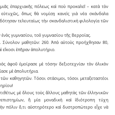
 μιᾶς ἐπαρχιακῆς πόλεως καὶ ποὺ προκαλεῖ – κατὰ τὸν
, εὐτυχῶς, ὅπως θὰ νομίσῃ κανεὶς γιὰ νέα σκάνδαλα
δότησαν τελευταίως τὴν σκανδαλιστικὴ φιλολογία τῶν
 ἑνὸς γυμνασίου, τοῦ γυμνασίου τῆς Βερροίας.
ις. Σύνολον μαθητῶν: 260. Ἀπὸ αὐτοὺς προήχθησαν 80,
ὶ εἴκοσι ἐπῆραν ἀπολυτήριο.
ὸς ἀφοῦ ἐμοίρασε μὲ τόσην δεξιοτεχνίαν τὸν ὁλικὸν
δίασε μὲ ἀπολυτήρια.
τῶν καθηγητῶν. Τόσοι στάσιμοι, τόσοι μεταξεταστέοι
τηρίου!
ντιθέτως μὲ ὅλους τοὺς ἄλλους μαθητὰς τῶν ἑλληνικῶν
νεπιστημίων, ἢ μία μοναδικὴ καὶ ἰδιότροπη τύχη
ν πόλιν ὅ,τι αὐστηρότερο καὶ δυστροπώτερο εἶχε νὰ
.