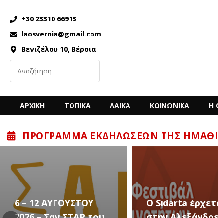
+30 23310 66913
laosveroia@gmail.com
Βενιζέλου 10, Βέροια
ΑΡΧΙΚΗ
ΤΟΠΙΚΑ
ΛΑΪΚΑ
ΚΟΙΝΩΝΙΚΑ
Η 
ΠΡΌΓΡΑΜΜΑ ΕΚΔΗΛΏΣΕΩΝ ΤΗΣ ΗΜΑΘΊ
Ο Sidarta έρχεται
στην Αλεξάνδρεια
Καλλιτεχνικές