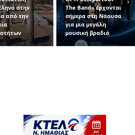
›
and» έρχονται
Κοινοτήτων Δήμου
ρα στη Νάουσα
Αλεξάνδρειας (18
ια μεγάλη
Αυγούστου – 10
κή βραδιά
Σεπτεμβρίου)