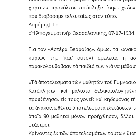
χαρτιῶν, προκάλεσε κατάπληξιν ἴσην σχεδὸν
ποὺ διαβάσαμε τελευταίως στὸν τύπο.
Δαμόρης[ 1]»
«Ἡ Ἀπογευματινὴ» Θεσσαλονίκης, 07-07-1934.
Για τον «Ἀστέρα Βερροίας», όμως, τα «ἀνακ
κυρίως της (κατ’ αυτόν) αμέλειας ή α
παρακολουθοῦσαν τὰ παιδιά των γιὰ νὰ μάθου
«Τὰ ἀποτελέσματα τῶν μαθητῶν τοῦ Γυμνασί
Κατάπληξιν, καὶ μάλιστα δεδικαιολογημέ
προὐξένησαν εἰς τοὺς γονεῖς καὶ κηδεμόνας τῆ
τὰ ἀνακοινωθέντα ἀποτελέσματα ἐξετάσεων τ
ὁποῖα 80 μαθηταὶ μόνον προήχθησαν, ἄλλοι 
στάσιμοι.
Κρίνοντες ἐκ τῶν ἀποτελεσμάτων τούτων διαπ