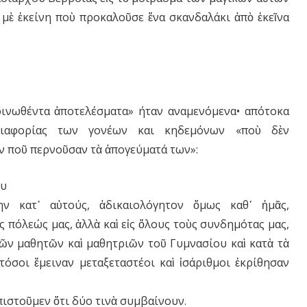
 μὲ ἐκείνη ποὺ προκαλοῦσε ἕνα σκανδαλάκι ἀπὸ ἐκεῖνα
οινωθέντα ἀποτελέσματα» ήταν αναμενόμενα• απότοκα
διαφορίας των γονέων και κηδεμόνων «ποὺ δὲν
ν ποῦ περνοῦσαν τὰ ἀπογεύματά των»:
ου
νην κατ᾿ αὐτούς, ἀδικαιολόγητον ὅμως καθ᾿ ἡμᾶς,
ς πόλεώς μας, ἀλλὰ καὶ εἰς ὅλους τοὺς συνδημότας μας,
ῶν μαθητῶν καὶ μαθητριῶν τοῦ Γυμνασίου καὶ κατὰ τὰ
τόσοι ἔμειναν μεταξεταστέοι καὶ ἰσάριθμοι ἐκρίθησαν
ιστοῦμεν ὅτι δύο τινὰ συμβαίνουν.