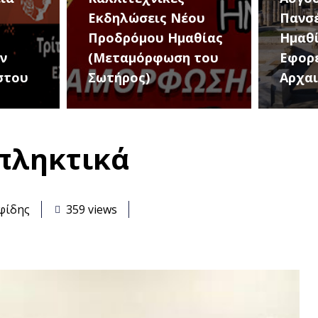
ου
Πανσέληνο στην
The B
θίας
Ημαθία από την
σήμε
 του
Εφορεία
για μ
Αρχαιοτήτων
μουσι
πληκτικά
φίδης
359 views