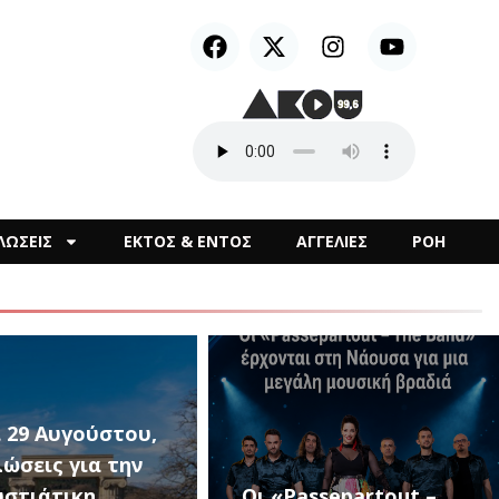
ΛΩΣΕΙΣ
ΕΚΤΟΣ & ΕΝΤΟΣ
ΑΓΓΕΛΙΕΣ
ΡΟΗ
1ο Μουσικό
assepartout –
Φεστιβάλ