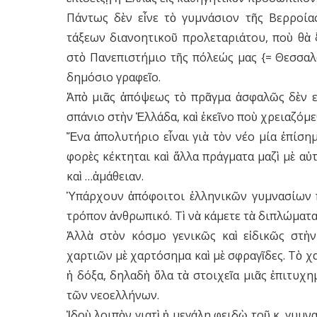
Πάντως δὲν εἶνε τὸ γυμνάσιον τῆς Βερροία
τάξεων διανοητικοῦ προλεταριάτου, ποὺ θὰ 
στὸ Πανεπιστήμιο τῆς πόλεώς μας {= Θεσσαλ
δημόσιο γραφεῖο.
Ἀπὸ μιᾶς ἀπόψεως τὸ πρᾶγμα ἀσφαλῶς δὲν εἶ
σπάνιο στὴν Ἑλλάδα, καὶ ἐκεῖνο ποὺ χρειαζόμε
Ἕνα ἀπολυτήριο εἶναι γιὰ τὸν νέο μία ἐπίση
φορὲς κέκτηται καὶ ἄλλα πράγματα μαζὶ μὲ αὐ
καὶ …ἀμάθειαν.
Ὑπάρχουν ἀπόφοιτοι ἑλληνικῶν γυμνασίων π
τρόπον ἀνθρωπικό. Τὶ νὰ κάμετε τὰ διπλώματα
Ἀλλὰ στὸν κόσμο γενικῶς καὶ εἰδικῶς στὴν
χαρτιῶν μὲ χαρτόσημα καὶ μὲ σφραγῖδες. Τὸ χαρ
ἡ δόξα, δηλαδὴ ὅλα τὰ στοιχεῖα μιᾶς ἐπιτυχη
τῶν νεοελλήνων.
Ἰδοὺ λοιπὸν γιατὶ ἡ μεγάλη φειδὼ τοῦ κ. γυμ