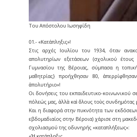
Του Απόστολου Ιωσηφίδη
01.- «Κατάπληξις»!
Στις αρχές Ιουλίου του 1934, όταν ανα
απολυτηρίων εξετάσεων (σχολικού έτους
Γυμνασίου της Βέροιας, σύμπασα η τοπική
μαθητρίας} προήχθησαν 80, ἀπερρίφθησαν
ἀπολυτήριο»!
Οι δονήσεις του εκπαιδευτικο-κοινωνικού σε
πόλεώς μας, ἀλλὰ καὶ ὅλους τοὺς συνδημότας 
Και η διαφορά στην πυκνότητα των εκδόσεων
εβδομαδιαίος στην Βέροια) χάρισε στη μακε
σχολιασμού της οδυνηρής «καταπλήξεως»:
«Ἡ κατάπληξις