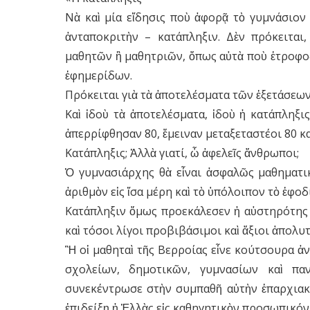
Νὰ καὶ μία εἴδησις ποὺ ἀφορᾷ τὸ γυμνάσιον
ἀνταποκριτὴν – κατάπληξιν. Δὲν πρόκειται
μαθητῶν ἢ μαθητριῶν, ὅπως αὐτὰ ποὺ ἐτροφο
ἐφημερίδων.
Πρόκειται γιὰ τὰ ἀποτελέσματα τῶν ἐξετάσεων
Καὶ ἰδοὺ τὰ ἀποτελέσματα, ἰδοὺ ἡ κατάπληξ
ἀπερρίφθησαν 80, ἔμειναν μεταξεταστέοι 80 κα
Κατάπληξις; Ἀλλὰ γιατί, ὦ ἀφελεῖς ἄνθρωποι;
Ὁ γυμνασιάρχης θὰ εἶναι ἀσφαλῶς μαθηματικ
ἀριθμὸν εἰς ἴσα μέρη καὶ τὸ ὑπόλοιπον τὸ ἐφο
Κατάπληξιν ὅμως προεκάλεσεν ἡ αὐστηρότης 
καὶ τόσοι λίγοι προβιβάσιμοι καὶ ἄξιοι ἀπολυ
Ἢ οἱ μαθηταὶ τῆς Βερροίας εἶνε κούτσουρα ἀ
σχολείων, δημοτικῶν, γυμνασίων καὶ πα
συνεκέντρωσε στὴν συμπαθῆ αὐτὴν ἐπαρχιακὴ
ἐπιδείξῃ ἡ Ἑλλὰς εἰς καθηγητικὸν προσωπικόν