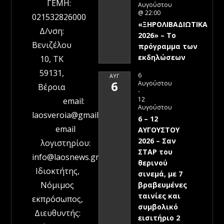
ΓΕΜΗ:
Αυγούστου
@ 22:00
021532826000
«ΞΗΡΟΛΙΒΑΔΙΩΤΙΚΑ
Δ/νση:
2026» – To
Βενιζέλου
πρόγραμμα των
εκδηλώσεων
10, ΤΚ
59131,
6
ΑΥΓ
6
Αυγούστου
Βέροια
-
12
email:
Αυγούστου
laosveroia@gmail.com
6 – 12
email
ΑΥΓΟΥΣΤΟΥ
2026 – Σαν
λογιστηρίου:
ΣΤΑΡ του
info@laosnews.gr
θερινού
Ιδιοκτήτης,
σινεμά, με 7
Νόμιμος
βραβευμένες
ταινίες και
εκπρόσωπος,
συμβολικό
Διευθυντής:
εισιτήριο 2