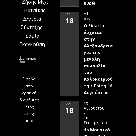
Ζήσης Μιχ.
ευρώ
Πατσίκας
All
ΑΥΓ
Δ/ντρια
18
day
Ο Sidarta
Σύνταξης:
έρχεται
Σοφία
στην
Γκαγκούση
Αλεξάνδρεια
για την
μεγάλη
συναυλία
του
Έσοδα
Καλοκαιριού
την Τρίτη 18
από
Αυγούστου
κρατική
διαφήμιση
18
ΑΥΓ
(έτος
18
Αυγούστου
-
2025):
10
300€
Σεπτεμβρίου
1ο Μουσικό