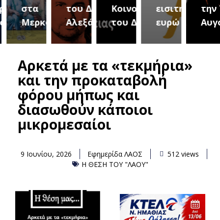
αμμα
στα
του Δήμου
Κοινοτήτων
εισιτήριο 2
την Τ
λών
Μερκούρεια
Αλεξάνδρειας
του Δήμου
ευρώ
Αυγο
Αρκετά με τα «τεκμήρια»
και την προκαταβολή
φόρου μήπως και
διασωθούν κάποιοι
μικρομεσαίοι
9 Ιουνίου, 2026
Εφημερίδα ΛΑΟΣ
512 views
Η ΘΕΣΗ ΤΟΥ "ΛΑΟΥ"