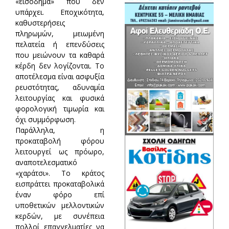
«εισόδημα» που δεν
υπάρχει. Εποχικότητα,
καθυστερήσεις
πληρωμών, μειωμένη
πελατεία ή επενδύσεις
που μειώνουν τα καθαρά
κέρδη δεν λογίζονται. Το
αποτέλεσμα είναι ασφυξία
ρευστότητας, αδυναμία
λειτουργίας και φυσικά
φορολογική τιμωρία και
όχι συμμόρφωση.
Παράλληλα, η
προκαταβολή φόρου
λειτουργεί ως πρόωρο,
αναποτελεσματικό
«χαράτσι». Το κράτος
εισπράττει προκαταβολικά
έναν φόρο επί
υποθετικών μελλοντικών
κερδών, με συνέπεια
πολλοί επαγγελματίες να