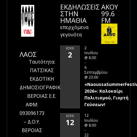
ΕΚΔΗΛΩΣΕΙΣ
ΑΚΟΥ
ΣΤΗΝ
99.6
ΗΜΑΘΊΑ
FM
επερχόμενα
γεγονότα
2
ΙΟΎΛ
ΛΑΟΣ
2
Ιουλίου
@ 8:00
Ταυτότητα:
-
6
ΠΑΤΣΙΚΑΣ
Σεπτεμβρίου
@ 23:00
ΕΚΔΟΤΙΚΗ
«NaoussaSummerFestiv
ΔΗΜΟΣΙΟΓΡΑΦΙΚΗ
2026»: Καλοκαίρι
ΒΕΡΟΙΑΣ Ε.Ε.
Πολιτισμού, Γιορτή
ΑΦΜ:
Γεύσεων!
093096173
12
ΙΟΎΛ
12
Ιουλίου
– Δ.Ο.Υ.
@ 8:00
ΒΕΡΟΙΑΣ
-
22