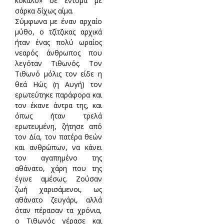
κόκαλο» σε έντομα με
σάρκα δίχως αίμα.
Σύμφωνα με έναν αρχαίο
μύθο, ο τζίτζικας αρχικά
ήταν ένας πολύ ωραίος
νεαρός άνθρωπος που
λεγόταν Τιθωνός. Τον
Τιθωνό μόλις τον είδε η
θεά Ηώς (η Αυγή) τον
ερωτεύτηκε παράφορα και
τον έκανε άντρα της, και
όπως ήταν τρελά
ερωτευμένη, ζήτησε από
τον Δία, τον πατέρα θεών
και ανθρώπων, να κάνει
τον αγαπημένο της
αθάνατο, χάρη που της
έγινε αμέσως. Ζούσαν
ζωή χαρισάμενοι, ως
αθάνατο ζευγάρι, αλλά
όταν πέρασαν τα χρόνια,
ο Τιθωνός γέρασε και