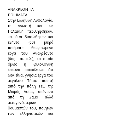
ΑΝΑΚΡΕΟΝΤΙΑ
ΠΟΙΗΜΑΤΑ
Στην Ελληνική Ανθολογία,
τη γνωστή και ως
Παλατινή, περιλήφθηκαν,
και έτσι διασώθηκαν και
εξήντα (60) μικρά
ποιήματα θεωρούμενα
έργα του Ανακρέοντα
(6ος αι. π.Χ.), τα οποία
όμως η φιλολογική
έρευνα αποκάλυψε ότι
δεν είναι γνήσια έργα του
μεγάλου Τήιου ποιητή
(από την πόλη Τέω της
Μικράς Ασίας, απέναντι
από τη Σάμο) αλλά
μεταγενέστερων
θαυμαστών του, ποιητών
των ελληνιστικών και