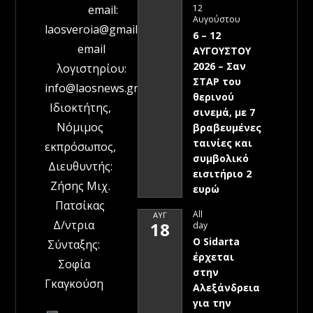
12
email:
Αυγούστου
laosveroia@gmail.com
6 – 12
email
ΑΥΓΟΥΣΤΟΥ
2026 – Σαν
λογιστηρίου:
ΣΤΑΡ του
info@laosnews.gr
θερινού
Ιδιοκτήτης,
σινεμά, με 7
Νόμιμος
βραβευμένες
ταινίες και
εκπρόσωπος,
συμβολικό
Διευθυντής:
εισιτήριο 2
Ζήσης Μιχ.
ευρώ
Πατσίκας
All
ΑΥΓ
Δ/ντρια
18
day
Ο Sidarta
Σύνταξης:
έρχεται
Σοφία
στην
Γκαγκούση
Αλεξάνδρεια
για την