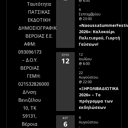
@ 8:00
Ταυτότητα:
-
6
ΠΑΤΣΙΚΑΣ
Σεπτεμβρίου
@ 23:00
ΕΚΔΟΤΙΚΗ
«NaoussaSummerFestiv
ΔΗΜΟΣΙΟΓΡΑΦΙΚΗ
2026»: Καλοκαίρι
ΒΕΡΟΙΑΣ Ε.Ε.
Πολιτισμού, Γιορτή
ΑΦΜ:
Γεύσεων!
093096173
12
ΙΟΎΛ
12
Ιουλίου
– Δ.Ο.Υ.
@ 8:00
ΒΕΡΟΙΑΣ
-
22
ΓΕΜΗ:
Αυγούστου
@ 22:00
021532826000
«ΞΗΡΟΛΙΒΑΔΙΩΤΙΚΑ
Δ/νση:
2026» – To
Βενιζέλου
πρόγραμμα των
εκδηλώσεων
10, ΤΚ
59131,
6
ΑΥΓ
6
Αυγούστου
Βέροια
-