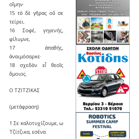
οἴμην·
15 τὸ δὲ γῆρας οὔ σε
τείρει.
16 Σοφέ, γηγενής,
φίλυμνε,
17 ἀπαθής,
ἀναιμόσαρκε·
18 σχεδὸν εἶ θεοῖς
ὅμοιος.
Ο ΤΖΙΤΖΙΚΑΣ
(μετάφραση)
1 Σε καλοτυχίζουμε, ω
Τζίτζικα, εσένα