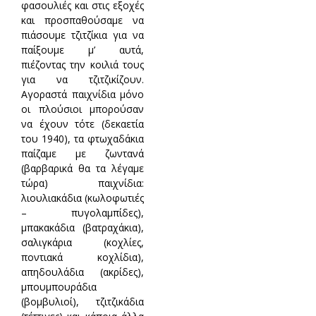
φασουλιές και στις εξοχές
και προσπαθούσαμε να
πιάσουμε τζιτζίκια για να
παίξουμε μ’ αυτά,
πιέζοντας την κοιλιά τους
για να τζιτζικίζουν.
Αγοραστά παιχνίδια μόνο
οι πλούσιοι μπορούσαν
να έχουν τότε (δεκαετία
του 1940), τα φτωχαδάκια
παίζαμε με ζωντανά
(βαρβαρικά θα τα λέγαμε
τώρα) παιχνίδια:
λιουλιακάδια (κωλοφωτιές
– πυγολαμπίδες),
μπακακάδια (βατραχάκια),
σαλιγκάρια (κοχλίες,
ποντιακά κοχλίδια),
απηδουλάδια (ακρίδες),
μπουμπουράδια
(βομβυλιοί), τζιτζικάδια