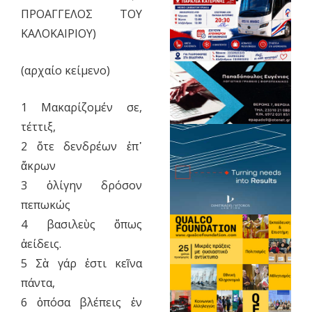
ΠΡΟΑΓΓΕΛΟΣ ΤΟΥ
ΚΑΛΟΚΑΙΡΙΟΥ)
(αρχαίο κείμενο)
1 Μακαρίζομέν σε,
τέττιξ,
2 ὅτε δενδρέων ἐπ᾽
ἄκρων
3 ὀλίγην δρόσον
πεπωκώς
4 βασιλεὺς ὅπως
ἀείδεις.
5 Σὰ γάρ ἐστι κεῖνα
πάντα,
6 ὁπόσα βλέπεις ἐν