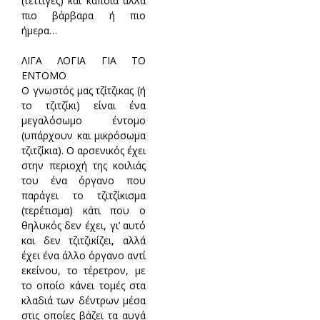
(τέττιγες) και κάποια άλλα
πιο βάρβαρα ή πιο
ήμερα…
ΛΙΓΑ ΛΟΓΙΑ ΓΙΑ ΤΟ
ΕΝΤΟΜΟ
Ο γνωστός μας τζίτζικας (ή
το τζιτζίκι) είναι ένα
μεγαλόσωμο έντομο
(υπάρχουν και μικρόσωμα
τζιτζίκια). Ο αρσενικός έχει
στην περιοχή της κοιλιάς
του ένα όργανο που
παράγει το τζιτζίκισμα
(τερέτισμα) κάτι που ο
θηλυκός δεν έχει, γι’ αυτό
και δεν τζιτζικίζει, αλλά
έχει ένα άλλο όργανο αντί
εκείνου, το τέρετρον, με
το οποίο κάνει τομές στα
κλαδιά των δέντρων μέσα
στις οποίες βάζει τα αυγά