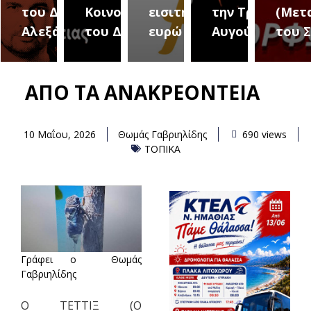
του Δήμου
Κοινοτήτων
εισιτήριο 2
την Τρίτη 18
(Μετ
ύρεια
Αλεξάνδρειας
του Δήμου
ευρώ
Αυγούστου
του 
ΑΠΟ ΤΑ ΑΝΑΚΡΕΟΝΤΕΙΑ
10 Μαΐου, 2026
Θωμάς Γαβριηλίδης
690 views
ΤΟΠΙΚΑ
Γράφει ο Θωμάς
Γαβριηλίδης
Ο ΤΕΤΤΙΞ (Ο