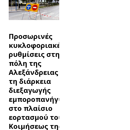
Προσωρινές
κυκλοφοριακές
ρυθμίσεις στην
πόλη της
Αλεξάνδρειας κατά
τη διάρκεια
διεξαγωγής
εμποροπανήγυρης,
στο πλαίσιο
εορτασμού του Ι.Ν.
Κοιμήσεως της