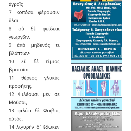
ἀγροῖς
7 κοπόσα φέρουσιν
ὗλαι.
8 σὺ δὲ φείδεαι
γεωργῶν,
9 ἀπὸ μηδενός τι
βλάπτων·
10 Σὺ δὲ τίμιος
βροτοῖσι
11 θέρεος γλυκὺς
προφήτης.
12 Φιλέουσι μέν σε
Μοῦσαι,
13 φιλέει δὲ Φοῖβος
αὐτός,
14 λιγυρὴν δ᾽ ἔδωκεν