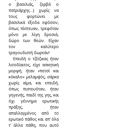
ο βασιλιάς, ζερβά ο
πατριάρχης…) χωρίς να
τους φορτώνει με
βασιλικά έξοδα εφόσον,
όπως πίστευαν, τρεφόταν
μόνο με λίγη δροσιά,
δώρο των θεών. Είχαν
τον καλύτερο
τραγουδιστή δωρεάν!
Επειδή ο τζίτζικας ήταν
λιτοδίαιτος, είχε ασκητική
μορφή, ήταν «πετσί και
κόκαλο» μελαμψός, σάρκα
χωρίς αίμα, και επειδή,
όπως πιστευόταν, ήταν
γηγενής, παιδί της γης, και
όχι γέννημα ερωτικής
πράξης, ήταν
απαλλαγμένος από το
ερωτικό πάθος και απ’ όλα
τ’ άλλα πάθη, που αυτό