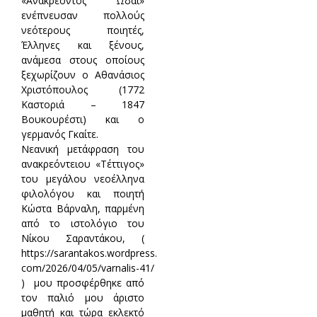
«Ανακρέοντος Ωδαί»
ενέπνευσαν πολλούς
νεότερους ποιητές,
Έλληνες και ξένους,
ανάμεσα στους οποίους
ξεχωρίζουν ο Αθανάσιος
Χριστόπουλος (1772
Καστοριά – 1847
Βουκουρέστι) και ο
γερμανός Γκαίτε.
Νεανική μετάφραση του
ανακρεόντειου «Τέττιγος»
του μεγάλου νεοέλληνα
φιλολόγου και ποιητή
Κώστα Βάρναλη, παρμένη
από το ιστολόγιο του
Νίκου Σαραντάκου, (
https://sarantakos.wordpress.
com/2026/04/05/varnalis-41/
) μου προσφέρθηκε από
τον παλιό μου άριστο
μαθητή και τώρα εκλεκτό