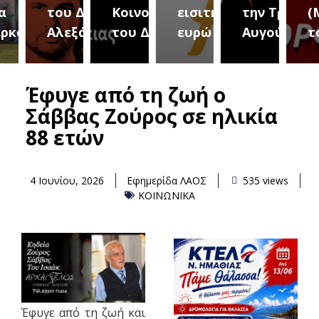
του Δήμου
Κοινοτήτων
εισιτήριο 2
την Τρίτη 18
(Μετ
ύρεια
Αλεξάνδρειας
του Δήμου
ευρώ
Αυγούστου
του 
Έφυγε από τη ζωή ο
Σάββας Ζούρος σε ηλικία
88 ετών
4 Ιουνίου, 2026
Εφημερίδα ΛΑΟΣ
535 views
ΚΟΙΝΩΝΙΚΑ
Έφυγε από τη ζωή και