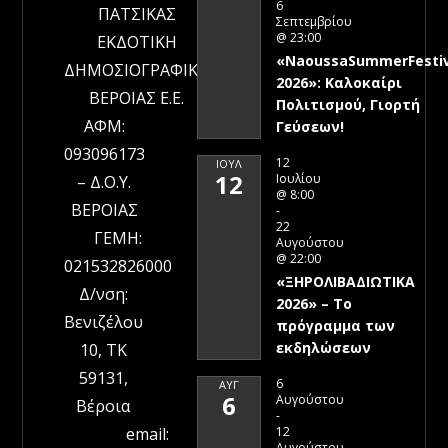
6
ΠΑΤΣΙΚΑΣ
Σεπτεμβρίου
@ 23:00
ΕΚΔΟΤΙΚΗ
«NaoussaSummerFestiv
ΔΗΜΟΣΙΟΓΡΑΦΙΚΗ
2026»: Καλοκαίρι
ΒΕΡΟΙΑΣ Ε.Ε.
Πολιτισμού, Γιορτή
ΑΦΜ:
Γεύσεων!
093096173
12
ΙΟΎΛ
12
Ιουλίου
– Δ.Ο.Υ.
@ 8:00
ΒΕΡΟΙΑΣ
-
22
ΓΕΜΗ:
Αυγούστου
@ 22:00
021532826000
«ΞΗΡΟΛΙΒΑΔΙΩΤΙΚΑ
Δ/νση:
2026» – To
Βενιζέλου
πρόγραμμα των
εκδηλώσεων
10, ΤΚ
59131,
6
ΑΥΓ
6
Αυγούστου
Βέροια
-
12
email:
Αυγούστου