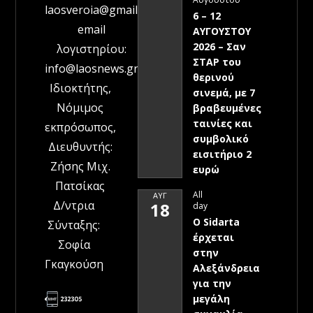
laosveroia@gmail.com
6 – 12
email
ΑΥΓΟΥΣΤΟΥ
2026 – Σαν
λογιστηρίου:
ΣΤΑΡ του
info@laosnews.gr
θερινού
Ιδιοκτήτης,
σινεμά, με 7
Νόμιμος
βραβευμένες
ταινίες και
εκπρόσωπος,
συμβολικό
Διευθυντής:
εισιτήριο 2
Ζήσης Μιχ.
ευρώ
Πατσίκας
All
ΑΥΓ
Δ/ντρια
18
day
Ο Sidarta
Σύνταξης:
έρχεται
Σοφία
στην
Γκαγκούση
Αλεξάνδρεια
για την
μεγάλη