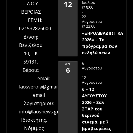
12
Ιουλίου
– Δ.Ο.Υ.
@ 8:00
ΒΕΡΟΙΑΣ
-
22
ΓΕΜΗ:
Αυγούστου
@ 22:00
021532826000
«ΞΗΡΟΛΙΒΑΔΙΩΤΙΚΑ
Δ/νση:
2026» – To
Βενιζέλου
πρόγραμμα των
εκδηλώσεων
10, ΤΚ
59131,
6
ΑΥΓ
6
Αυγούστου
Βέροια
-
12
email:
Αυγούστου
laosveroia@gmail.com
6 – 12
email
ΑΥΓΟΥΣΤΟΥ
2026 – Σαν
λογιστηρίου:
ΣΤΑΡ του
info@laosnews.gr
θερινού
Ιδιοκτήτης,
σινεμά, με 7
Νόμιμος
βραβευμένες