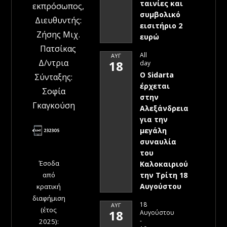
ταινίες και
εκπρόσωπος,
συμβολικό
Διευθυντής:
εισιτήριο 2
Ζήσης Μιχ.
ευρώ
Πατσίκας
All
ΑΥΓ
Δ/ντρια
18
day
Ο Sidarta
Σύνταξης:
έρχεται
Σοφία
στην
Γκαγκούση
Αλεξάνδρεια
για την
μεγάλη
συναυλία
του
Έσοδα
Καλοκαιριού
την Τρίτη 18
από
Αυγούστου
κρατική
διαφήμιση
18
ΑΥΓ
(έτος
18
Αυγούστου
-
2025):