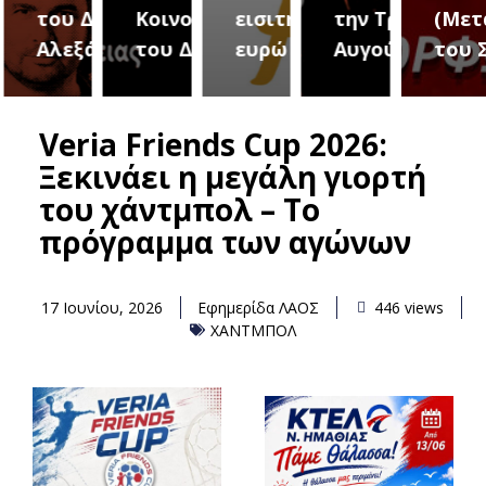
του Δήμου
Κοινοτήτων
εισιτήριο 2
την Τρίτη 18
(Μετ
ύρεια
Αλεξάνδρειας
του Δήμου
ευρώ
Αυγούστου
του 
Veria Friends Cup 2026:
Ξεκινάει η μεγάλη γιορτή
του χάντμπολ – Το
πρόγραμμα των αγώνων
17 Ιουνίου, 2026
Εφημερίδα ΛΑΟΣ
446 views
ΧΑΝΤΜΠΟΛ