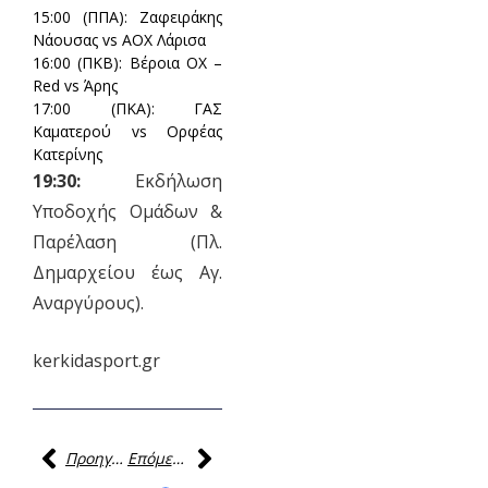
15:00 (ΠΠΑ):
Ζαφειράκης
Νάουσας vs ΑΟΧ Λάρισα
16:00 (ΠΚΒ):
Βέροια ΟΧ –
Red vs Άρης
17:00 (ΠΚΑ):
ΓΑΣ
Καματερού vs Ορφέας
Κατερίνης
19:30:
Εκδήλωση
Υποδοχής Ομάδων &
Παρέλαση (Πλ.
Δημαρχείου έως Αγ.
Αναργύρους).
kerkidasport.gr
Προηγούμενη
Επόμενη