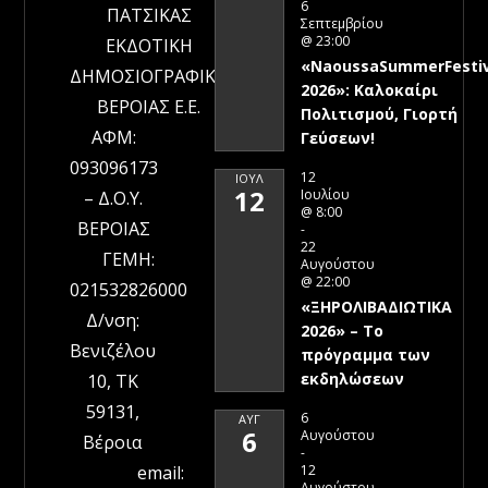
6
ΠΑΤΣΙΚΑΣ
Σεπτεμβρίου
@ 23:00
ΕΚΔΟΤΙΚΗ
«NaoussaSummerFestiv
ΔΗΜΟΣΙΟΓΡΑΦΙΚΗ
2026»: Καλοκαίρι
ΒΕΡΟΙΑΣ Ε.Ε.
Πολιτισμού, Γιορτή
ΑΦΜ:
Γεύσεων!
093096173
12
ΙΟΎΛ
12
Ιουλίου
– Δ.Ο.Υ.
@ 8:00
ΒΕΡΟΙΑΣ
-
22
ΓΕΜΗ:
Αυγούστου
@ 22:00
021532826000
«ΞΗΡΟΛΙΒΑΔΙΩΤΙΚΑ
Δ/νση:
2026» – To
Βενιζέλου
πρόγραμμα των
εκδηλώσεων
10, ΤΚ
59131,
6
ΑΥΓ
6
Αυγούστου
Βέροια
-
12
email:
Αυγούστου