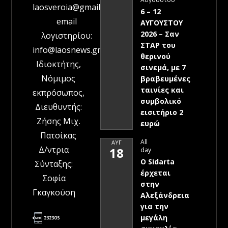
laosveroia@gmail.com
6 – 12
email
ΑΥΓΟΥΣΤΟΥ
2026 – Σαν
λογιστηρίου:
ΣΤΑΡ του
info@laosnews.gr
θερινού
Ιδιοκτήτης,
σινεμά, με 7
Νόμιμος
βραβευμένες
ταινίες και
εκπρόσωπος,
συμβολικό
Διευθυντής:
εισιτήριο 2
Ζήσης Μιχ.
ευρώ
Πατσίκας
All
ΑΥΓ
Δ/ντρια
18
day
Ο Sidarta
Σύνταξης:
έρχεται
Σοφία
στην
Γκαγκούση
Αλεξάνδρεια
για την
μεγάλη