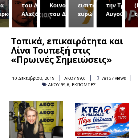
του Δήμου
Κοινοτήτων
εισιτήριο 2
την Τρίτη 18
(Μετ
ύρεια
Αλεξάνδρειας
του Δήμου
ευρώ
Αυγούστου
του 
Τοπικά, επικαιρότητα και
Λίνα Τουπεξή στις
«Πρωινές Σημειώσεις»
10 Δεκεμβρίου, 2019
ΑΚΟΥ 99,6
78157 views
ΑΚΟΥ 99,6
,
ΕΚΠΟΜΠΕΣ