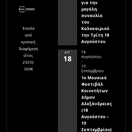
για την
μεγάλη
συναυλία
του
Έσοδα
Καλοκαιριού
την Τρίτη 18
από
Αυγούστου
κρατική
διαφήμιση
18
ΑΥΓ
(έτος
18
Αυγούστου
-
2025):
10
300€
Σεπτεμβρίου
1ο Μουσικό
Φεστιβάλ
Κοινοτήτων
Δήμου
Αλεξάνδρειας
(18
Αυγούστου –
10
Σεπτεμβρίου)