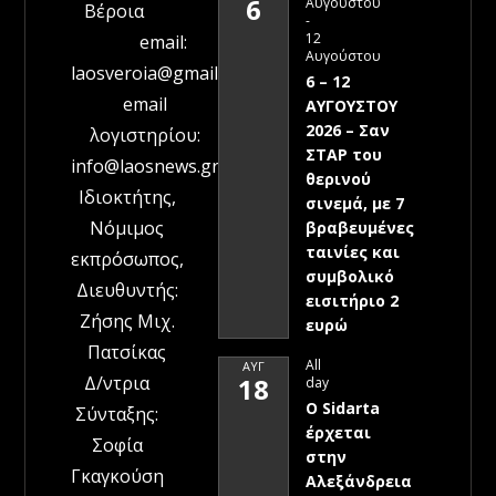
6
Αυγούστου
Βέροια
-
12
email:
Αυγούστου
laosveroia@gmail.com
6 – 12
email
ΑΥΓΟΥΣΤΟΥ
2026 – Σαν
λογιστηρίου:
ΣΤΑΡ του
info@laosnews.gr
θερινού
Ιδιοκτήτης,
σινεμά, με 7
Νόμιμος
βραβευμένες
ταινίες και
εκπρόσωπος,
συμβολικό
Διευθυντής:
εισιτήριο 2
Ζήσης Μιχ.
ευρώ
Πατσίκας
All
ΑΥΓ
Δ/ντρια
18
day
Ο Sidarta
Σύνταξης:
έρχεται
Σοφία
στην
Γκαγκούση
Αλεξάνδρεια