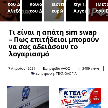
του Δήμου
Κοινοτήτων
εισιτήριο 2
την Τρίτη 18
(Μετ
ύρεια
Αλεξάνδρειας
του Δήμου
ευρώ
Αυγούστου
του 
Τι είναι η απάτη sim swap
– Πως επιτήδειοι μπορούν
να σας αδειάσουν το
λογαριασμό
7 Απριλίου, 2021
Εφημερίδα ΛΑΟΣ
3489 views
ενημερωση
,
ΤΕΧΝΟΛΟΓΙΑ