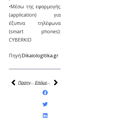
•Μέσω της εφαρμογής
(application) για
έξυπνα τηλέφωνα
(smart phones):
CYBERΚΙD
Πηγή:
Dikaiologitika.gr
Προηγούμενη
Επόμενη
Κοινοποίηση της
ανάρτησης: