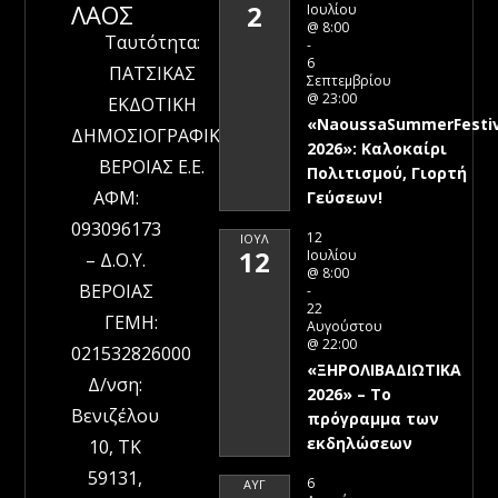
ΛΑΟΣ
2
Ιουλίου
@ 8:00
Ταυτότητα:
-
6
ΠΑΤΣΙΚΑΣ
Σεπτεμβρίου
@ 23:00
ΕΚΔΟΤΙΚΗ
«NaoussaSummerFestiv
ΔΗΜΟΣΙΟΓΡΑΦΙΚΗ
2026»: Καλοκαίρι
ΒΕΡΟΙΑΣ Ε.Ε.
Πολιτισμού, Γιορτή
ΑΦΜ:
Γεύσεων!
093096173
12
ΙΟΎΛ
12
Ιουλίου
– Δ.Ο.Υ.
@ 8:00
ΒΕΡΟΙΑΣ
-
22
ΓΕΜΗ:
Αυγούστου
@ 22:00
021532826000
«ΞΗΡΟΛΙΒΑΔΙΩΤΙΚΑ
Δ/νση:
2026» – To
Βενιζέλου
πρόγραμμα των
εκδηλώσεων
10, ΤΚ
59131,
6
ΑΥΓ