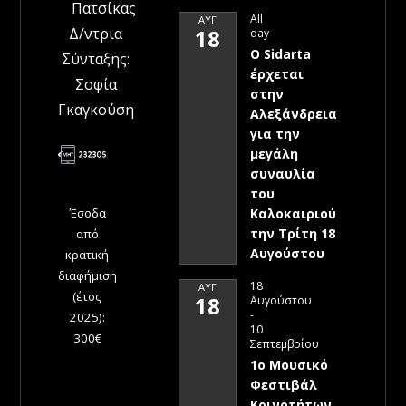
Πατσίκας
All
ΑΥΓ
Δ/ντρια
18
day
Ο Sidarta
Σύνταξης:
έρχεται
Σοφία
στην
Γκαγκούση
Αλεξάνδρεια
για την
μεγάλη
συναυλία
του
Έσοδα
Καλοκαιριού
την Τρίτη 18
από
Αυγούστου
κρατική
διαφήμιση
18
ΑΥΓ
(έτος
18
Αυγούστου
-
2025):
10
300€
Σεπτεμβρίου
1ο Μουσικό
Φεστιβάλ
Κοινοτήτων