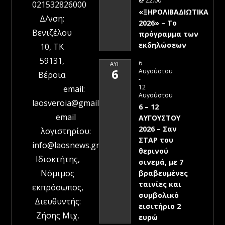
@ 22:00
021532826000
«ΞΗΡΟΛΙΒΑΔΙΩΤΙΚΑ
Δ/νση:
2026» – To
Βενιζέλου
πρόγραμμα των
εκδηλώσεων
10, ΤΚ
59131,
6
ΑΥΓ
6
Αυγούστου
Βέροια
-
12
email:
Αυγούστου
laosveroia@gmail.com
6 – 12
email
ΑΥΓΟΥΣΤΟΥ
2026 – Σαν
λογιστηρίου:
ΣΤΑΡ του
info@laosnews.gr
θερινού
Ιδιοκτήτης,
σινεμά, με 7
Νόμιμος
βραβευμένες
ταινίες και
εκπρόσωπος,
συμβολικό
Διευθυντής:
εισιτήριο 2
Ζήσης Μιχ.
ευρώ