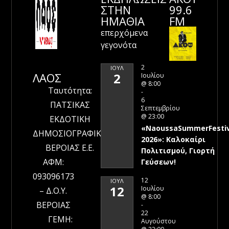
ΣΤΗΝ
99.6
ΗΜΑΘΊΑ
FM
επερχόμενα
γεγονότα
2
ΙΟΎΛ
ΛΑΟΣ
2
Ιουλίου
@ 8:00
Ταυτότητα:
-
6
ΠΑΤΣΙΚΑΣ
Σεπτεμβρίου
@ 23:00
ΕΚΔΟΤΙΚΗ
«NaoussaSummerFestiv
ΔΗΜΟΣΙΟΓΡΑΦΙΚΗ
2026»: Καλοκαίρι
ΒΕΡΟΙΑΣ Ε.Ε.
Πολιτισμού, Γιορτή
ΑΦΜ:
Γεύσεων!
093096173
12
ΙΟΎΛ
12
Ιουλίου
– Δ.Ο.Υ.
@ 8:00
ΒΕΡΟΙΑΣ
-
22
ΓΕΜΗ:
Αυγούστου