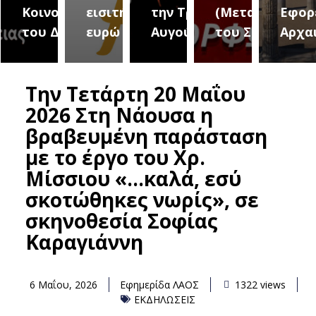
ήμου
Κοινοτήτων
εισιτήριο 2
την Τρίτη 18
(Μεταμόρφωσ
Εφορ
νδρειας
του Δήμου
ευρώ
Αυγούστου
του Σωτήρος)
Αρχα
Tην Τετάρτη 20 Μαΐου
2026 Στη Νάουσα η
βραβευμένη παράσταση
με το έργο του Χρ.
Μίσσιου «…καλά, εσύ
σκοτώθηκες νωρίς», σε
σκηνοθεσία Σοφίας
Καραγιάννη
6 Μαΐου, 2026
Εφημερίδα ΛΑΟΣ
1322 views
ΕΚΔΗΛΩΣΕΙΣ