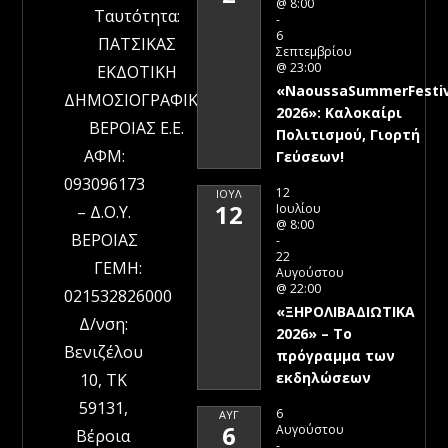
@ 8:00
Ταυτότητα:
-
6
ΠΑΤΣΙΚΑΣ
Σεπτεμβρίου
@ 23:00
ΕΚΔΟΤΙΚΗ
«NaoussaSummerFestiv
ΔΗΜΟΣΙΟΓΡΑΦΙΚΗ
2026»: Καλοκαίρι
ΒΕΡΟΙΑΣ Ε.Ε.
Πολιτισμού, Γιορτή
ΑΦΜ:
Γεύσεων!
093096173
12
ΙΟΎΛ
12
Ιουλίου
– Δ.Ο.Υ.
@ 8:00
ΒΕΡΟΙΑΣ
-
22
ΓΕΜΗ:
Αυγούστου
@ 22:00
021532826000
«ΞΗΡΟΛΙΒΑΔΙΩΤΙΚΑ
Δ/νση:
2026» – To
Βενιζέλου
πρόγραμμα των
εκδηλώσεων
10, ΤΚ
59131,
6
ΑΥΓ
6
Αυγούστου
Βέροια
-