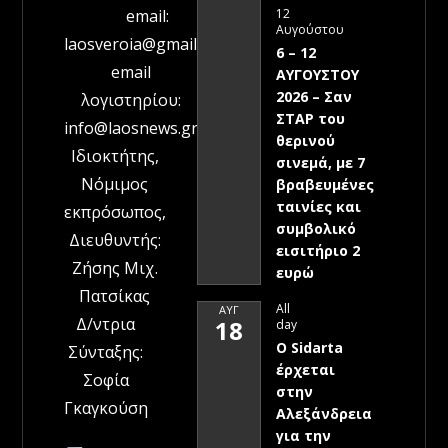
12
email:
Αυγούστου
laosveroia@gmail.com
6 – 12
email
ΑΥΓΟΥΣΤΟΥ
2026 – Σαν
λογιστηρίου:
ΣΤΑΡ του
info@laosnews.gr
θερινού
Ιδιοκτήτης,
σινεμά, με 7
Νόμιμος
βραβευμένες
ταινίες και
εκπρόσωπος,
συμβολικό
Διευθυντής:
εισιτήριο 2
Ζήσης Μιχ.
ευρώ
Πατσίκας
All
ΑΥΓ
Δ/ντρια
18
day
Ο Sidarta
Σύνταξης:
έρχεται
Σοφία
στην
Γκαγκούση
Αλεξάνδρεια
για την