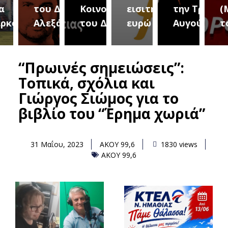
του Δήμου
Κοινοτήτων
εισιτήριο 2
την Τρίτη 18
(Μετ
ύρεια
Αλεξάνδρειας
του Δήμου
ευρώ
Αυγούστου
του 
“Πρωινές σημειώσεις”:
Τοπικά, σχόλια και
Γιώργος Σιώμος για το
βιβλίο του “Έρημα χωριά”
31 Μαΐου, 2023
ΑΚΟΥ 99,6
1830 views
ΑΚΟΥ 99,6