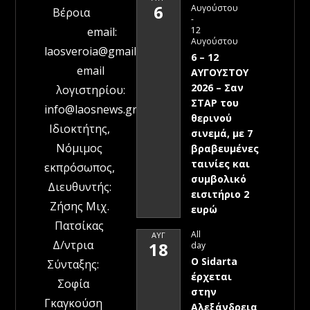
6
Αυγούστου
Βέροια
-
12
email:
Αυγούστου
laosveroia@gmail.com
6 – 12
email
ΑΥΓΟΥΣΤΟΥ
2026 – Σαν
λογιστηρίου:
ΣΤΑΡ του
info@laosnews.gr
θερινού
Ιδιοκτήτης,
σινεμά, με 7
Νόμιμος
βραβευμένες
ταινίες και
εκπρόσωπος,
συμβολικό
Διευθυντής:
εισιτήριο 2
Ζήσης Μιχ.
ευρώ
Πατσίκας
All
ΑΥΓ
Δ/ντρια
18
day
Ο Sidarta
Σύνταξης:
έρχεται
Σοφία
στην
Γκαγκούση
Αλεξάνδρεια