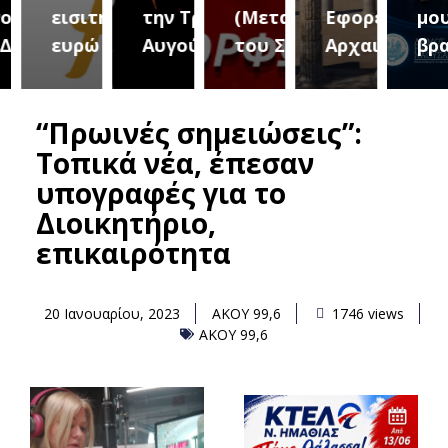
τήτων
εισιτήριο 2
την Τρίτη 18
(Μεταμόρφωση
Εφορεία
μουσ
ήμου
ευρώ
Αυγούστου
του Σωτήρος)
Αρχαιοτήτων
βραδ
“Πρωινές σημειώσεις”:
Τοπικά νέα, έπεσαν
υπογραφές για το
Διοικητήριο,
επικαιρότητα
20 Ιανουαρίου, 2023
ΑΚΟΥ 99,6
1746 views
ΑΚΟΥ 99,6