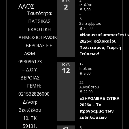
2
ΙΟΎΛ
ΛΑΟΣ
2
Ιουλίου
@ 8:00
Ταυτότητα:
-
6
ΠΑΤΣΙΚΑΣ
Σεπτεμβρίου
@ 23:00
ΕΚΔΟΤΙΚΗ
«NaoussaSummerFestiv
ΔΗΜΟΣΙΟΓΡΑΦΙΚΗ
2026»: Καλοκαίρι
ΒΕΡΟΙΑΣ Ε.Ε.
Πολιτισμού, Γιορτή
ΑΦΜ:
Γεύσεων!
093096173
12
ΙΟΎΛ
12
Ιουλίου
– Δ.Ο.Υ.
@ 8:00
ΒΕΡΟΙΑΣ
-
22
ΓΕΜΗ:
Αυγούστου
@ 22:00
021532826000
«ΞΗΡΟΛΙΒΑΔΙΩΤΙΚΑ
Δ/νση:
2026» – To
Βενιζέλου
πρόγραμμα των
εκδηλώσεων
10, ΤΚ
59131,
6
ΑΥΓ