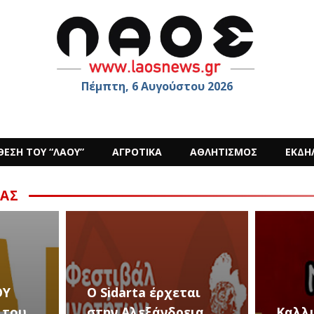
Πέμπτη, 6 Αυγούστου 2026
ΘΕΣΗ ΤΟΥ “ΛΑΟΥ”
ΑΓΡΟΤΙΚΑ
ΑΘΛΗΤΙΣΜΟΣ
ΕΚΔΗ
ΑΣ
28 
εται
Εκδ
ρεια
Καλλιτεχνικές
Αυγ