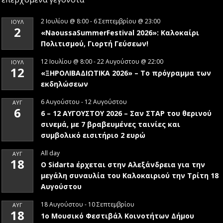
2 Ιουλίου @ 8:00
-
6 Σεπτεμβρίου @ 23:00
ΙΟΎΛ
2
«NaoussaSummerFestival 2026»: Καλοκαίρι
Πολιτισμού, Γιορτή Γεύσεων!
12 Ιουλίου @ 8:00
-
22 Αυγούστου @ 22:00
ΙΟΎΛ
12
«ΞΗΡΟΛΙΒΑΔΙΩΤΙΚΑ 2026» – To πρόγραμμα των
εκδηλώσεων
6 Αυγούστου
-
12 Αυγούστου
ΑΥΓ
6
6 – 12 ΑΥΓΟΥΣΤΟΥ 2026 – Σαν ΣΤΑΡ του θερινού
σινεμά, με 7 βραβευμένες ταινίες και
συμβολικό εισιτήριο 2 ευρώ
All day
ΑΥΓ
18
Ο Sidarta έρχεται στην Αλεξάνδρεια για την
μεγάλη συναυλία του Καλοκαιριού την Τρίτη 18
Αυγούστου
18 Αυγούστου
-
10 Σεπτεμβρίου
ΑΥΓ
18
1ο Μουσικό Φεστιβάλ Κοινοτήτων Δήμου