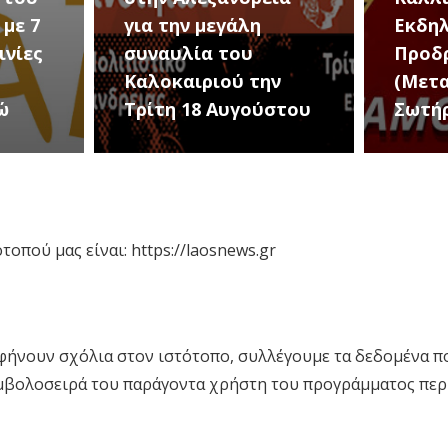
η
Εκδηλώσεις Νέου
Παν
Προδρόμου Ημαθίας
Ημα
την
(Μεταμόρφωση του
Εφο
ούστου
Σωτήρος)
Αρχ
οπού μας είναι: https://laosnews.gr
αφήνουν σχόλια στον ιστότοπο, συλλέγουμε τα δεδομένα 
συμβολοσειρά του παράγοντα χρήστη του προγράμματος πε