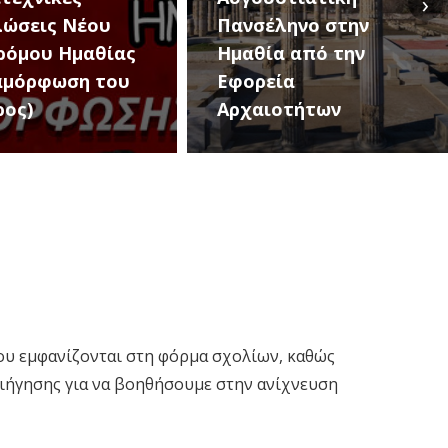
›
σέληνο στην
The Band» έρχονται
θία από την
σήμερα στη Νάουσα
ρεία
για μια μεγάλη
αιοτήτων
μουσική βραδιά
που εμφανίζονται στη φόρμα σχολίων, καθώς
ριήγησης για να βοηθήσουμε στην ανίχνευση