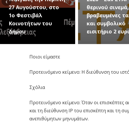
‹
θερινού σινεμά, με 7
για την μεγάλ
βραβευμένες ταινίες
συναυλία του
και συμβολικό
Καλοκαιριού 
εισιτήριο 2 ευρώ
Τρίτη 18 Αυγ
Ποιοι είμαστε
Προτεινόμενο κείμενο: Η διεύθυνση του ιστότ
Σχόλια
Προτεινόμενο κείμενο: Όταν οι επισκέπτες 
και τη διεύθυνση IP του επισκέπτη και τη 
ανεπιθύμητων μηνυμάτων.