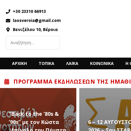
+30 23310 66913
laosveroia@gmail.com
Βενιζέλου 10, Βέροια
ΑΡΧΙΚΗ
ΤΟΠΙΚΑ
ΛΑΪΚΑ
ΚΟΙΝΩΝΙΚΑ
Η 
ΠΡΌΓΡΑΜΜΑ ΕΚΔΗΛΏΣΕΩΝ ΤΗΣ ΗΜΑΘΊ
6 – 12 ΑΥΓΟΥΣΤΟΥ
Ο Sidarta έρχ
2026 – Σαν ΣΤΑΡ του
στην Αλεξάνδ