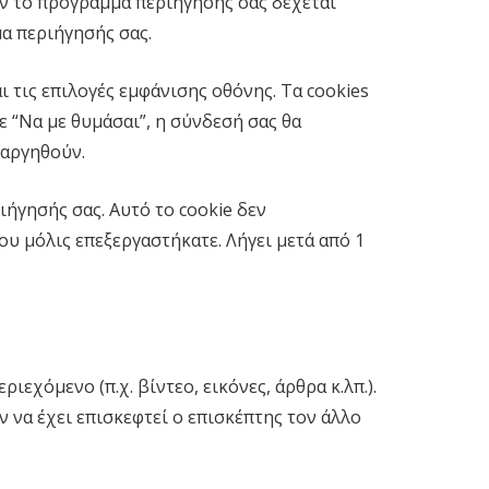
άν το πρόγραμμα περιήγησής σας δέχεται
μα περιήγησής σας.
 τις επιλογές εμφάνισης οθόνης. Τα cookies
ε “Να με θυμάσαι”, η σύνδεσή σας θα
ταργηθούν.
ιήγησής σας. Αυτό το cookie δεν
 μόλις επεξεργαστήκατε. Λήγει μετά από 1
χόμενο (π.χ. βίντεο, εικόνες, άρθρα κ.λπ.).
να έχει επισκεφτεί ο επισκέπτης τον άλλο